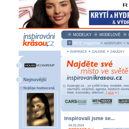
MODELKY
MODELOVÉ
NICE magazine
AGENTURY
N
INSPIRACE
GALERIE
ZAKÁZKY
Nejnovější
Inspirujte se... ve světě krásy, modelek, mod
Nejlépe hodnocená
návrhářů, vizážistů, agentur, módních novine
fotek, kosmetiky, oblečení...
[
více
]
Inspirovali jsme se...
04.03.2024