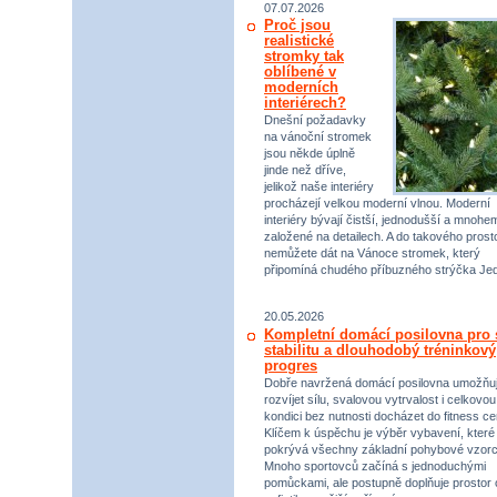
07.07.2026
Proč jsou
realistické
stromky tak
oblíbené v
moderních
interiérech?
Dnešní požadavky
na vánoční stromek
jsou někde úplně
jinde než dříve,
jelikož naše interiéry
procházejí velkou moderní vlnou. Moderní
interiéry bývají čistší, jednodušší a mnohe
založené na detailech. A do takového prost
nemůžete dát na Vánoce stromek, který
připomíná chudého příbuzného strýčka Jed
20.05.2026
Kompletní domácí posilovna pro s
stabilitu a dlouhodobý tréninkový
progres
Dobře navržená domácí posilovna umožňu
rozvíjet sílu, svalovou vytrvalost i celkovou
kondici bez nutnosti docházet do fitness ce
Klíčem k úspěchu je výběr vybavení, které
pokrývá všechny základní pohybové vzorc
Mnoho sportovců začíná s jednoduchými
pomůckami, ale postupně doplňuje prostor 