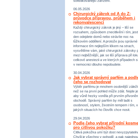
sofistikovanější zařízení.
06.05.2026
Chirurgický zákrok od A do Z:
průvodce přípravou, průběhem i
rekonvalescencí
Každý chirurgický zákrok je jiný – liší se
rozsahem, způsobem znecitlivění i tím, jestl
den odejdete domů nebo strávíte noc na
lůžkovém oddělení. A protože jsou správné
informace tím nejlepším lékem na strach,
vysvětlíme vám, jaké chirurgické zákroky p
mezi nejběžnější, jak se liší příprava při lok
celkové anestezii a ve kterých případech s
v nemocnici dlouho nepobudete.
30.04.2026
Jak vybrat správný parfém a podl
čeho se rozhodovat
Výběr parfému je mnohem osobnější záležit
než se na první pohled může zdát. Nejde je
aby vůně hezky voněla při prvním přivoněn
obchodě. Správný parfém by měl ladit s
osobností, stylem, životním tempem i tím, v
jakých situacích ho člověk chce nosit.
29.04.2026
Podle čeho vybrat přírodní kosme
pro citlivou pokožku?
Citlivá pokožka umí být dost nevyzpytateln
Chvíli je všechno v pohodě, a pak najednou