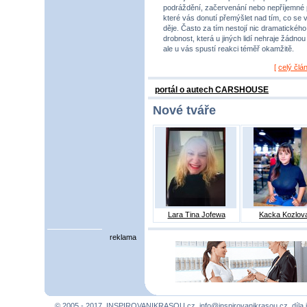
podráždění, začervenání nebo nepříjemné 
které vás donutí přemýšlet nad tím, co se 
děje. Často za tím nestojí nic dramatického,
drobnost, která u jiných lidí nehraje žádnou r
ale u vás spustí reakci téměř okamžitě.
[
celý člá
portál o autech CARSHOUSE
Nové tváře
Lara Tina Jofewa
Kacka Kozlov
reklama
© 2005 - 2017, INSPIROVANIKRASOU.cz,
info@inspirovanikrasou.cz
, díla