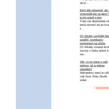
skryt…
Když tělo nefunguje, jak
Vzpomněli jste na játra?
to být právě o nich
Trápí vás dlouhodobá ú
která nezmizí ani po kval
s…
OC Arkády rozjíždějí lét
soutěží, novinkami i
programem na střeše
OC Arkády vstupují do le
sezony s řadou aktivit, k
ma…
Víte, co se stane s vaší
sbírkou, až tu jednou
nebudete?
Sběratelství mincí je vá
celý život. Roky člověk
sklád…
[
nicemagaz