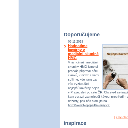
Doporučujeme
03.11.2019
Hodnotíme
kavárny v
mediální skupině
HMG
V rámci naší mediální
skupiny HMG jsme si
pro vás připravili sérii
článků, v nichž s vámi
sdílíme, kde jsme za
vás vyzkoušeli
nejlepší kavárny nejen
v Praze, ale i po celé ČR. Chcete-li se inspi
kam vyrazit za nejlepší kávou, prostředím 
dezerty, pak nás sledujte na
http://www.NejlepsiKavarny.cz
.
[
celý člá
Inspirace