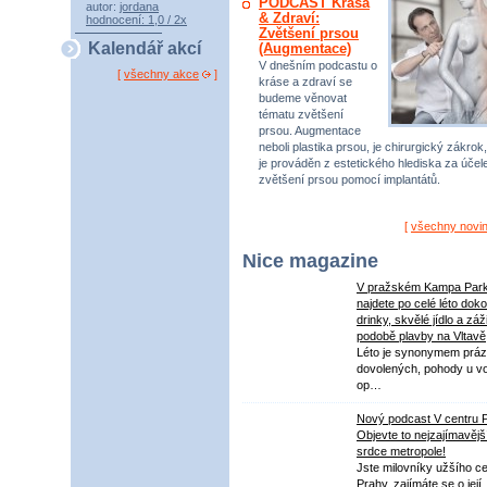
PODCAST Krása
autor:
jordana
& Zdraví:
hodnocení: 1,0 / 2x
Zvětšení prsou
Kalendář akcí
(Augmentace)
V dnešním podcastu o
[
všechny akce
]
kráse a zdraví se
budeme věnovat
tématu zvětšení
prsou. Augmentace
neboli plastika prsou, je chirurgický zákrok,
je prováděn z estetického hlediska za úče
zvětšení prsou pomocí implantátů.
[
všechny novi
Nice magazine
V pražském Kampa Par
najdete po celé léto dok
drinky, skvělé jídlo a záž
podobě plavby na Vltavě
Léto je synonymem práz
dovolených, pohody u v
op…
Nový podcast V centru 
Objevte to nejzajímavějš
srdce metropole!
Jste milovníky užšího ce
Prahy, zajímáte se o její