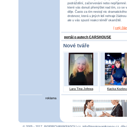
podráždění, začervenání nebo nepříjemné 
které vás donutí přemýšlet nad tím, co se 
děje. Často za tím nestojí nic dramatického,
drobnost, která u jiných lidí nehraje žádnou r
ale u vás spustí reakci téměř okamžitě.
[
celý člá
portál o autech CARSHOUSE
Nové tváře
Lara Tina Jofewa
Kacka Kozlov
reklama
© 2005 - 2017, INSPIROVANIKRASOU.cz,
info@inspirovanikrasou.cz
, díla