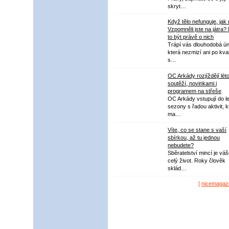
skryt…
Když tělo nefunguje, jak
Vzpomněli jste na játra?
to být právě o nich
Trápí vás dlouhodobá ú
která nezmizí ani po kval
s…
OC Arkády rozjíždějí lét
soutěží, novinkami i
programem na střeše
OC Arkády vstupují do le
sezony s řadou aktivit, k
ma…
Víte, co se stane s vaší
sbírkou, až tu jednou
nebudete?
Sběratelství mincí je vá
celý život. Roky člověk
sklád…
[
nicemagaz