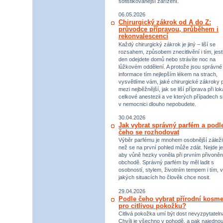
sofistikovanější zařízení.
06.05.2026
Chirurgický zákrok od A do Z:
průvodce přípravou, průběhem i
rekonvalescencí
Každý chirurgický zákrok je jiný – liší se
rozsahem, způsobem znecitlivění i tím, jestl
den odejdete domů nebo strávíte noc na
lůžkovém oddělení. A protože jsou správné
informace tím nejlepším lékem na strach,
vysvětlíme vám, jaké chirurgické zákroky p
mezi nejběžnější, jak se liší příprava při lok
celkové anestezii a ve kterých případech s
v nemocnici dlouho nepobudete.
30.04.2026
Jak vybrat správný parfém a podl
čeho se rozhodovat
Výběr parfému je mnohem osobnější záležit
než se na první pohled může zdát. Nejde je
aby vůně hezky voněla při prvním přivoněn
obchodě. Správný parfém by měl ladit s
osobností, stylem, životním tempem i tím, v
jakých situacích ho člověk chce nosit.
29.04.2026
Podle čeho vybrat přírodní kosme
pro citlivou pokožku?
Citlivá pokožka umí být dost nevyzpytateln
Chvíli je všechno v pohodě, a pak najednou