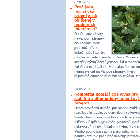
07.07.2026
Proč jsou
realistické
stromky tak
oblíbené v
moderních
interiérech?
Dnešní požadavky
na vánoční stromek
jsou někde úplně
jinde než dříve,
jelikož naše interiéry
procházejí velkou moderní vlnou. Moderní
interiéry bývají čistší, jednodušší a mnohe
založené na detailech. A do takového prost
nemůžete dát na Vánoce stromek, který
připomíná chudého příbuzného strýčka Jed
20.05.2026
Kompletní domácí posilovna pro s
stabilitu a dlouhodobý tréninkový
progres
Dobře navržená domácí posilovna umožňu
rozvíjet sílu, svalovou vytrvalost i celkovou
kondici bez nutnosti docházet do fitness ce
Klíčem k úspěchu je výběr vybavení, které
pokrývá všechny základní pohybové vzorc
Mnoho sportovců začíná s jednoduchými
pomůckami, ale postupně doplňuje prostor 