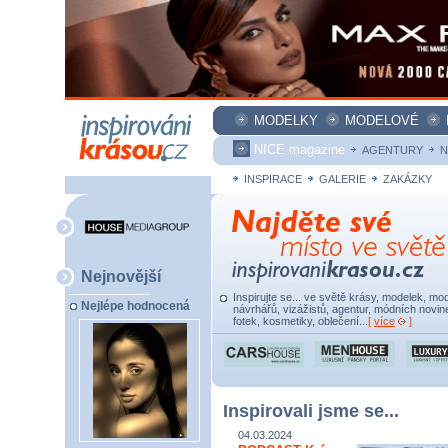
MODELKY
MODELOVÉ
NICE magazine
AGENTURY
N
INSPIRACE
GALERIE
ZAKÁZKY
Nejnovější
Inspirujte se... ve světě krásy, modelek, mod
Nejlépe hodnocená
návrhářů, vizážistů, agentur, módních novine
fotek, kosmetiky, oblečení...
[
více
]
Inspirovali jsme se...
04.03.2024