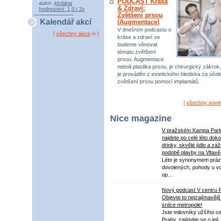
PODCAST Krása
autor:
jordana
& Zdraví:
hodnocení: 1,0 / 2x
Zvětšení prsou
Kalendář akcí
(Augmentace)
V dnešním podcastu o
[
všechny akce
]
kráse a zdraví se
budeme věnovat
tématu zvětšení
prsou. Augmentace
neboli plastika prsou, je chirurgický zákrok,
je prováděn z estetického hlediska za úče
zvětšení prsou pomocí implantátů.
[
všechny novi
Nice magazine
V pražském Kampa Par
najdete po celé léto dok
drinky, skvělé jídlo a záž
podobě plavby na Vltavě
Léto je synonymem práz
dovolených, pohody u v
op…
Nový podcast V centru 
Objevte to nejzajímavějš
srdce metropole!
Jste milovníky užšího ce
Prahy, zajímáte se o její