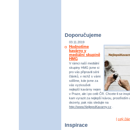
Doporučujeme
03.11.2019
Hodnotíme
kavárny v
mediální skupině
HMG
V rámci naší mediální
skupiny HMG jsme si
pro vás připravili sérii
článků, v nichž s vámi
sdílíme, kde jsme za
vás vyzkoušeli
nejlepší kavárny nejen
v Praze, ale i po celé ČR. Chcete-li se inspi
kam vyrazit za nejlepší kávou, prostředím 
dezerty, pak nás sledujte na
http://www.NejlepsiKavarny.cz
.
[
celý člá
Inspirace