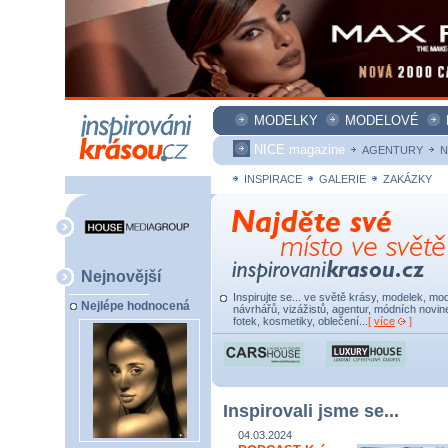
MODELKY
MODELOVÉ
NICE magazine
AGENTURY
N
INSPIRACE
GALERIE
ZAKÁZKY
Nejnovější
Inspirujte se... ve světě krásy, modelek, mod
Nejlépe hodnocená
návrhářů, vizážistů, agentur, módních novine
fotek, kosmetiky, oblečení...
[
více
]
Inspirovali jsme se...
04.03.2024