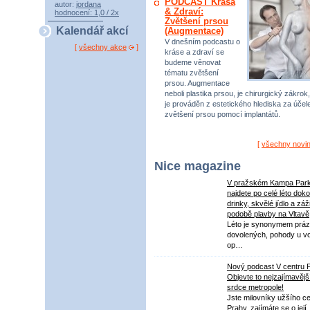
PODCAST Krása
autor:
jordana
& Zdraví:
hodnocení: 1,0 / 2x
Zvětšení prsou
Kalendář akcí
(Augmentace)
V dnešním podcastu o
[
všechny akce
]
kráse a zdraví se
budeme věnovat
tématu zvětšení
prsou. Augmentace
neboli plastika prsou, je chirurgický zákrok,
je prováděn z estetického hlediska za úče
zvětšení prsou pomocí implantátů.
[
všechny novi
Nice magazine
V pražském Kampa Par
najdete po celé léto dok
drinky, skvělé jídlo a záž
podobě plavby na Vltavě
Léto je synonymem práz
dovolených, pohody u v
op…
Nový podcast V centru 
Objevte to nejzajímavějš
srdce metropole!
Jste milovníky užšího ce
Prahy, zajímáte se o její