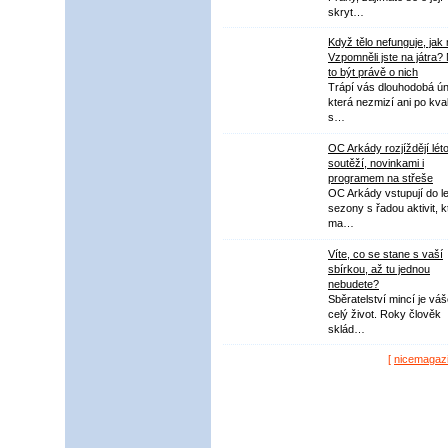
skryt…
Když tělo nefunguje, jak
Vzpomněli jste na játra?
to být právě o nich
Trápí vás dlouhodobá ú
která nezmizí ani po kval
s…
OC Arkády rozjíždějí lét
soutěží, novinkami i
programem na střeše
OC Arkády vstupují do le
sezony s řadou aktivit, k
ma…
Víte, co se stane s vaší
sbírkou, až tu jednou
nebudete?
Sběratelství mincí je vá
celý život. Roky člověk
sklád…
[
nicemagaz