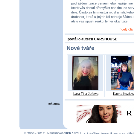
podráždění, začervenání nebo nepříjemné 
které vás donutí přemýšlet nad tím, co se 
děje. Často za tím nestojí nic dramatického,
drobnost, která u jiných lidí nehraje žádnou r
ale u vás spustí reakci téměř okamžitě.
[
celý člá
portál o autech CARSHOUSE
Nové tváře
Lara Tina Jofewa
Kacka Kozlov
reklama
© 2005 - 2017, INSPIROVANIKRASOU.cz,
info@inspirovanikrasou.cz
, díla