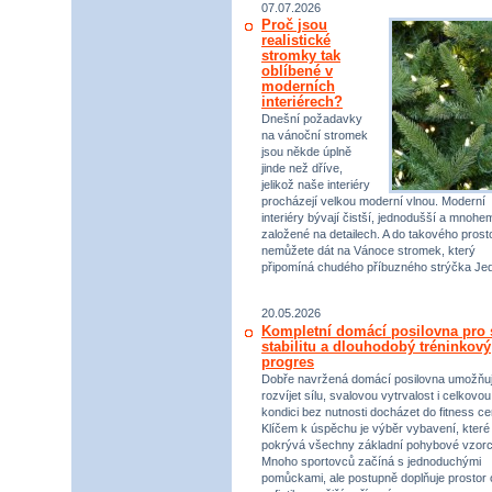
07.07.2026
Proč jsou
realistické
stromky tak
oblíbené v
moderních
interiérech?
Dnešní požadavky
na vánoční stromek
jsou někde úplně
jinde než dříve,
jelikož naše interiéry
procházejí velkou moderní vlnou. Moderní
interiéry bývají čistší, jednodušší a mnohe
založené na detailech. A do takového prost
nemůžete dát na Vánoce stromek, který
připomíná chudého příbuzného strýčka Jed
20.05.2026
Kompletní domácí posilovna pro s
stabilitu a dlouhodobý tréninkový
progres
Dobře navržená domácí posilovna umožňu
rozvíjet sílu, svalovou vytrvalost i celkovou
kondici bez nutnosti docházet do fitness ce
Klíčem k úspěchu je výběr vybavení, které
pokrývá všechny základní pohybové vzorc
Mnoho sportovců začíná s jednoduchými
pomůckami, ale postupně doplňuje prostor 