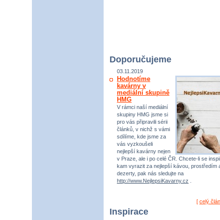
Doporučujeme
03.11.2019
Hodnotíme
kavárny v
mediální skupině
HMG
V rámci naší mediální
skupiny HMG jsme si
pro vás připravili sérii
článků, v nichž s vámi
sdílíme, kde jsme za
vás vyzkoušeli
nejlepší kavárny nejen
v Praze, ale i po celé ČR. Chcete-li se inspi
kam vyrazit za nejlepší kávou, prostředím 
dezerty, pak nás sledujte na
http://www.NejlepsiKavarny.cz
.
[
celý člá
Inspirace