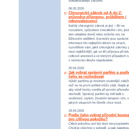
sofistikovanější zařízení.
06.05.2026
Chirurgický zákrok od A do Z:
průvodce přípravou, průběhem i
rekonvalescencí
Každý chirurgický zákrok je jiný – liší se
rozsahem, způsobem znecitlivění i tím, jestl
den odejdete domů nebo strávíte noc na
lůžkovém oddělení. A protože jsou správné
informace tím nejlepším lékem na strach,
vysvětlíme vám, jaké chirurgické zákroky p
mezi nejběžnější, jak se liší příprava při lok
celkové anestezii a ve kterých případech s
v nemocnici dlouho nepobudete.
30.04.2026
Jak vybrat správný parfém a podl
čeho se rozhodovat
Výběr parfému je mnohem osobnější záležit
než se na první pohled může zdát. Nejde je
aby vůně hezky voněla při prvním přivoněn
obchodě. Správný parfém by měl ladit s
osobností, stylem, životním tempem i tím, v
jakých situacích ho člověk chce nosit.
29.04.2026
Podle čeho vybrat přírodní kosme
pro citlivou pokožku?
Citlivá pokožka umí být dost nevyzpytateln
Chvíli je všechno v pohodě, a pak najednou