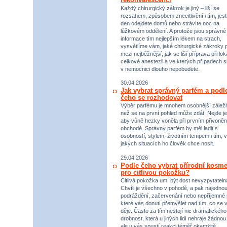
Každý chirurgický zákrok je jiný – liší se
rozsahem, způsobem znecitlivění i tím, jestl
den odejdete domů nebo strávíte noc na
lůžkovém oddělení. A protože jsou správné
informace tím nejlepším lékem na strach,
vysvětlíme vám, jaké chirurgické zákroky p
mezi nejběžnější, jak se liší příprava při lok
celkové anestezii a ve kterých případech s
v nemocnici dlouho nepobudete.
30.04.2026
Jak vybrat správný parfém a podl
čeho se rozhodovat
Výběr parfému je mnohem osobnější záležit
než se na první pohled může zdát. Nejde je
aby vůně hezky voněla při prvním přivoněn
obchodě. Správný parfém by měl ladit s
osobností, stylem, životním tempem i tím, v
jakých situacích ho člověk chce nosit.
29.04.2026
Podle čeho vybrat přírodní kosme
pro citlivou pokožku?
Citlivá pokožka umí být dost nevyzpytateln
Chvíli je všechno v pohodě, a pak najednou
podráždění, začervenání nebo nepříjemné 
které vás donutí přemýšlet nad tím, co se 
děje. Často za tím nestojí nic dramatického,
drobnost, která u jiných lidí nehraje žádnou r
ale u vás spustí reakci téměř okamžitě.