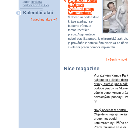
PODCAST Krása
autor:
jordana
& Zdraví:
hodnocení: 1,0 / 2x
Zvětšení prsou
Kalendář akcí
(Augmentace)
V dnešním podcastu o
[
všechny akce
]
kráse a zdraví se
budeme věnovat
tématu zvětšení
prsou. Augmentace
neboli plastika prsou, je chirurgický zákrok,
je prováděn z estetického hlediska za úče
zvětšení prsou pomocí implantátů.
[
všechny novi
Nice magazine
V pražském Kampa Par
najdete po celé léto dok
drinky, skvělé jídlo a záž
podobě plavby na Vltavě
Léto je synonymem práz
dovolených, pohody u v
op…
Nový podcast V centru 
Objevte to nejzajímavějš
srdce metropole!
Jste milovníky užšího ce
Prahy, zajímáte se o její