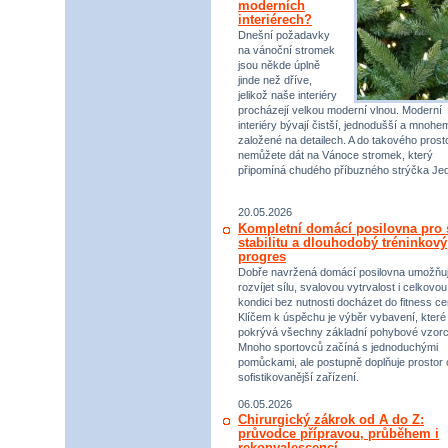
moderních
interiérech?
Dnešní požadavky
na vánoční stromek
jsou někde úplně
jinde než dříve,
jelikož naše interiéry
procházejí velkou moderní vlnou. Moderní
interiéry bývají čistší, jednodušší a mnohe
založené na detailech. A do takového prost
nemůžete dát na Vánoce stromek, který
připomíná chudého příbuzného strýčka Jed
20.05.2026
Kompletní domácí posilovna pro s
stabilitu a dlouhodobý tréninkový
progres
Dobře navržená domácí posilovna umožňu
rozvíjet sílu, svalovou vytrvalost i celkovou
kondici bez nutnosti docházet do fitness ce
Klíčem k úspěchu je výběr vybavení, které
pokrývá všechny základní pohybové vzorc
Mnoho sportovců začíná s jednoduchými
pomůckami, ale postupně doplňuje prostor 
sofistikovanější zařízení.
06.05.2026
Chirurgický zákrok od A do Z:
průvodce přípravou, průběhem i
rekonvalescencí