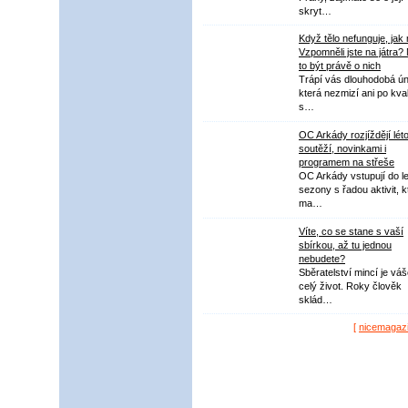
skryt…
Když tělo nefunguje, jak
Vzpomněli jste na játra?
to být právě o nich
Trápí vás dlouhodobá ú
která nezmizí ani po kval
s…
OC Arkády rozjíždějí lét
soutěží, novinkami i
programem na střeše
OC Arkády vstupují do le
sezony s řadou aktivit, k
ma…
Víte, co se stane s vaší
sbírkou, až tu jednou
nebudete?
Sběratelství mincí je vá
celý život. Roky člověk
sklád…
[
nicemagaz