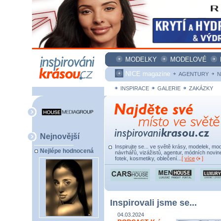
MODELKY
MODELOVÉ
NICE magazine
AGENTURY
N
INSPIRACE
GALERIE
ZAKÁZKY
Nejnovější
Inspirujte se... ve světě krásy, modelek, mod
Nejlépe hodnocená
návrhářů, vizážistů, agentur, módních novine
fotek, kosmetiky, oblečení...
[
více
]
Inspirovali jsme se...
04.03.2024