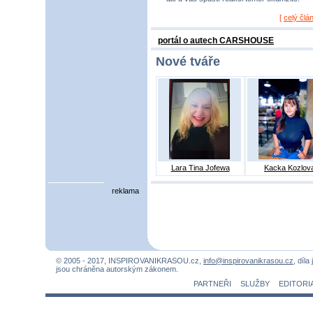
[
celý člá
portál o autech CARSHOUSE
Nové tváře
Lara Tina Jofewa
Kacka Kozlov
reklama
© 2005 - 2017, INSPIROVANIKRASOU.cz,
info@inspirovanikrasou.cz
, díla
jsou chráněna autorským zákonem.
PARTNEŘI
SLUŽBY
EDITORI