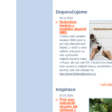
Doporučujeme
03.11.2019
Hodnotíme
kavárny v
mediální skupině
HMG
V rámci naší mediální
skupiny HMG jsme si
pro vás připravili sérii
článků, v nichž s vámi
sdílíme, kde jsme za
vás vyzkoušeli
nejlepší kavárny nejen
v Praze, ale i po celé ČR. Chcete-li se inspi
kam vyrazit za nejlepší kávou, prostředím 
dezerty, pak nás sledujte na
http://www.NejlepsiKavarny.cz
.
[
celý člá
Inspirace
07.07.2026
Proč jsou
realistické
stromky tak
oblíbené v