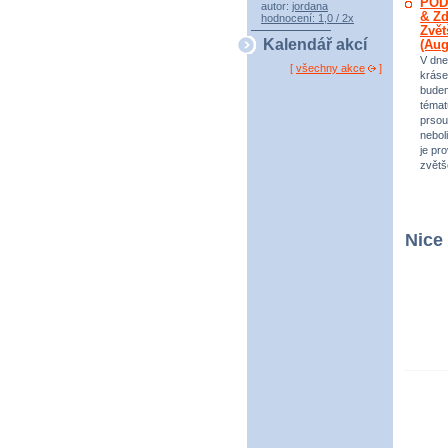
POD
autor:
jordana
& Zd
hodnocení: 1,0 / 2x
Zvět
Kalendář akcí
(Au
V dne
[
všechny akce
]
kráse
bude
témat
prsou
neboli
je pr
zvětš
Nice