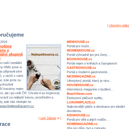
[
všechny vide
ručujeme
.2019
MENHOUSE.cz
notíme
Portál pro muže...
rny v
WOMENHOUSE.cz
ální skupině
Portál výhradně jen pro ženy…
G
BOOKHOUSE.cz
ci naší mediální
Portál nejen o knihách a časopisech
ny HMG jsme si
GASTROHOUSE.cz
s připravili sérii
Portál o moderní gastronomii...
ů, v nichž s vámi
NICEMAGAZINE.cz
me, kde jsme za
Lifestylový portál, který je nice...
yzkoušeli
HOUSEHOUSE.cz
pší kavárny nejen
Internetový magazine o bydlení...
e, ale i po celé ČR. Chcete-li se inspirovat,
BeachSwan.com
yrazit za nejlepší kávou, prostředím a
Exkluzivní plážové outfity...
ty, pak nás sledujte na
LUXUSNIPLAZE.cz
//www.NejlepsiKavarny.cz
.
Nejkrásnější pláže a destinace pro ideální
dovolenou
KIDSHOUSE.cz
[
celý článek
]
Portál pro děti a jejich rodiče...
irace
HOMEMAGAZINE.cz
Vše pro dům, byt a zahradu…