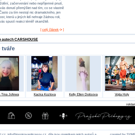
ždění, začervenání nebo nepříjemné pnutí,
 vás donutí přemýšlet nad tím, co se vlastně
 Často za tím nestojí nic dramatického, jen
st, která u jiných lidí nehraje žádnou roli,
 vás spustí reakci téměř okamžitě.
[
celý článek
]
 o autech CARSHOUSE
 tváře
 Tina Jofewa
Kacka Kozlova
Kelly Ellen Doitsova
Vojta Holy
rekla
U.cz,
info@inspirovanikrasou.cz
, díla jsou majetkem jejich autorů a
created by
SYM