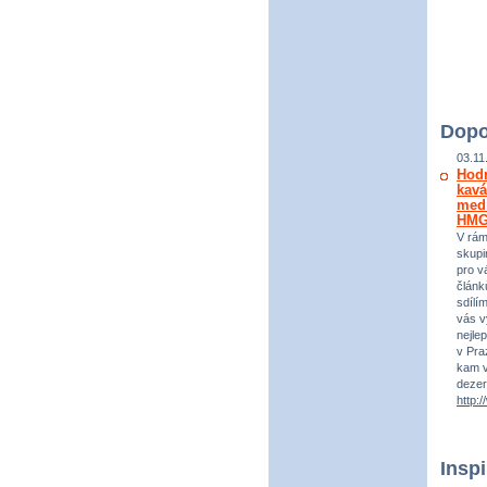
Dopo
03.11
Hod
kavá
medi
HM
V rám
skupi
pro vá
článk
sdílí
vás v
nejle
v Praz
kam v
dezer
http:
Insp