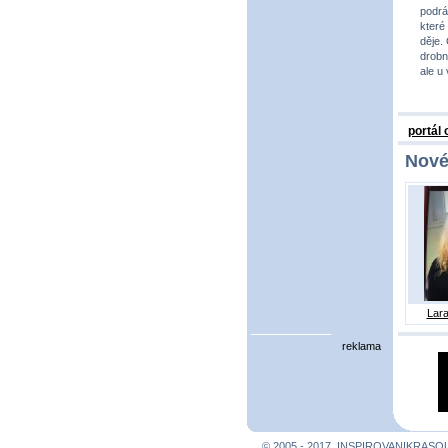
podrá
které
děje.
drobno
ale u
portál
Nové
Lara
reklama
© 2005 - 2017, INSPIROVANIKRASO