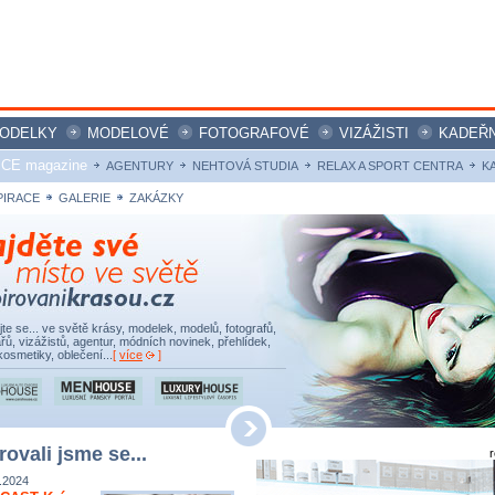
ODELKY
MODELOVÉ
FOTOGRAFOVÉ
VIZÁŽISTI
KADEŘN
ICE magazine
AGENTURY
NEHTOVÁ STUDIA
RELAX A SPORT CENTRA
K
PIRACE
GALERIE
ZAKÁZKY
ujte se... ve světě krásy, modelek, modelů, fotografů,
řů, vizážistů, agentur, módních novinek, přehlídek,
kosmetiky, oblečení...
[
více
]
rovali jsme se...
.2024