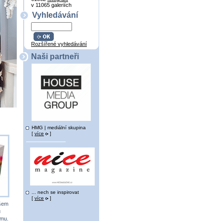
v 11065 galeriích
Vyhledávání
Rozšířené vyhledávání
Naši partneři
HMG | mediální skupina
[
více
]
... nech se inspirovat
[
více
]
všem
u
ému.