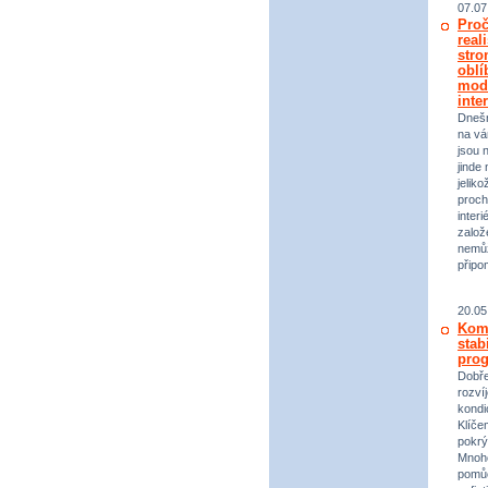
07.07
Proč
real
stro
oblí
mod
inte
Dneš
na vá
jsou 
jinde 
jeliko
proch
inter
založ
nemůž
připo
20.05
Komp
stab
prog
Dobře
rozvíj
kondi
Klíče
pokrý
Mnoho
pomůc