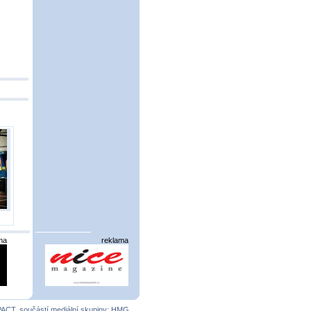
ma
reklama
PACT
, součástí mediální skupiny:
HMG