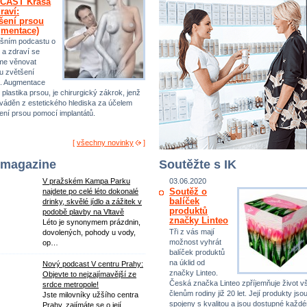
CAST Krása
raví:
šení prsou
gmentace)
šním podcastu o
 a zdraví se
me věnovat
u zvětšení
. Augmentace
 plastika prsou, je chirurgický zákrok, jenž
ováděn z estetického hlediska za účelem
ení prsou pomocí implantátů.
[
všechny novinky
]
 magazine
Soutěžte s IK
V pražském Kampa Parku
03.06.2020
Soutěž o
najdete po celé léto dokonalé
balíček
drinky, skvělé jídlo a zážitek v
produktů
podobě plavby na Vltavě
značky Linteo
Léto je synonymem prázdnin,
Tři z vás mají
dovolených, pohody u vody,
možnost vyhrát
op…
balíček produktů
na úklid od
Nový podcast V centru Prahy:
značky Linteo.
Objevte to nejzajímavější ze
Česká značka Linteo zpříjemňuje život 
srdce metropole!
členům rodiny již 20 let. Její produkty jso
Jste milovníky užšího centra
spojeny s kvalitou a jsou dostupné každ
Prahy, zajímáte se o její