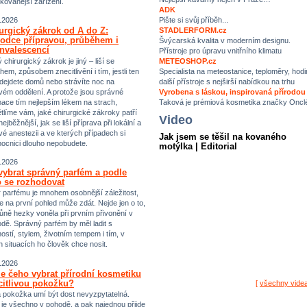
ikovanější zařízení.
ADK
Pište si svůj příběh...
.2026
urgický zákrok od A do Z:
STADLERFORM.cz
odce přípravou, průběhem i
Švýcarská kvalita v moderním designu.
nvalescencí
Přístroje pro úpravu vnitřního klimatu
chirurgický zákrok je jiný – liší se
METEOSHOP.cz
hem, způsobem znecitlivění i tím, jestli ten
Specialista na meteostanice, teploměry, hodi
dejdete domů nebo strávíte noc na
další přístroje s nejširší nabídkou na trhu
vém oddělení. A protože jsou správné
Vyrobena s láskou, inspirovaná přírodou
mace tím nejlepším lékem na strach,
Taková je prémiová kosmetika značky Oncl
tlíme vám, jaké chirurgické zákroky patří
Video
ejběžnější, jak se liší příprava při lokální a
vé anestezii a ve kterých případech si
Jak jsem se těšil na kovaného
ocnici dlouho nepobudete.
motýlka | Editorial
.2026
vybrat správný parfém a podle
 se rozhodovat
 parfému je mnohem osobnější záležitost,
e na první pohled může zdát. Nejde jen o to,
ůně hezky voněla při prvním přivonění v
dě. Správný parfém by měl ladit s
ostí, stylem, životním tempem i tím, v
h situacích ho člověk chce nosit.
.2026
e čeho vybrat přírodní kosmetiku
citlivou pokožku?
[
všechny vide
vá pokožka umí být dost nevyzpytatelná.
i je všechno v pohodě, a pak najednou přijde