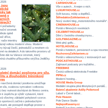
.2026
CARSHOUSE.cz
 jsou
Vše o autech... A nejen o nich.
istické
LUXURYHOUSE.cz
mky tak
Svět luxusu, módy a doplňků...
bené v
ŠéfredaktorZaVolantem.cz
erních
Nový osobní blog „motoristického novináře“.
riérech?
CINEMAHOUSE.cz
ní požadavky
Portál o filmových novinkách
noční stromek
CELEBRITYHOUSE.cz
někde úplně
Dění z českého showbyznysu...
než dříve,
GOLFMAGAZINE.cz
ž naše interiéry
Web plný golfu...
ázejí velkou moderní vlnou. Moderní
HOTELHOUSE.cz
iéry bývají čistší, jednodušší a mnohem víc
Portál o hotelech, pensionech a spa resorte
ené na detailech. A do takového prostoru už
RozhovoryZaVolantem.cz
ete dát na Vánoce stromek, který
Portál s videorozhovory z testovaných aut
míná chudého příbuzného strýčka Jedličky.
PODCASTHOUSE.cz
Zajímavé podcasty pro každého...
FREEBIKE
.2026
Česká sdílená elektrokola Freebike
letní domácí posilovna pro sílu,
PIPNI.cz
ilitu a dlouhodobý tréninkový
Moderní hosting...
res
HOUSE Media Group
 navržená domácí posilovna umožňuje
Mediální skupina plná lifestylových portálů...
et sílu, svalovou vytrvalost i celkovou
Baletní akademie Adély Pollertové
ci bez nutnosti docházet do fitness centra.
Labutí v Černé labuti...
m k úspěchu je výběr vybavení, které
Pole Heaven
vá všechny základní pohybové vzorce.
Pole Dance Studio
 sportovců začíná s jednoduchými
NejlepsiKavarny.cz
kami, ale postupně doplňuje prostor o
Nejlepší kavárny nejen v Praze…