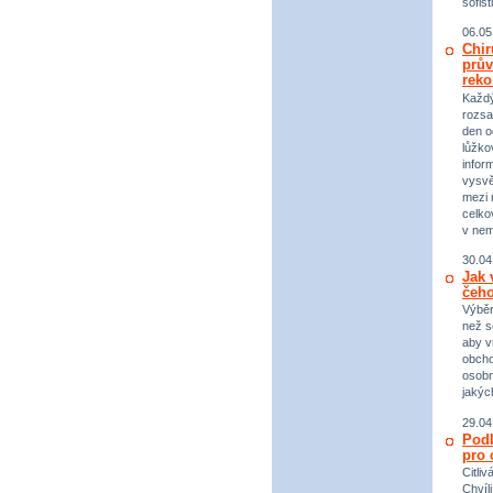
sofist
06.05
Chir
prův
reko
Každý 
rozsa
den o
lůžko
infor
vysvě
mezi n
celko
v nem
30.04
Jak 
čeho
Výběr
než s
aby v
obcho
osobn
jakýc
29.04
Podl
pro 
Citli
Chvíl