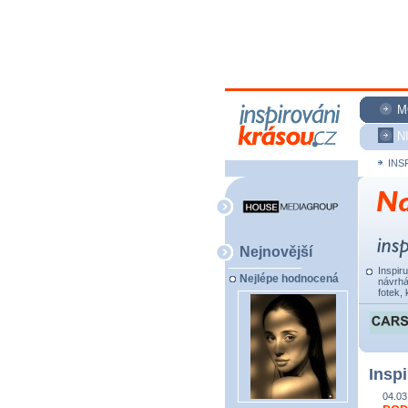
M
N
INS
Nejnovější
Inspir
Nejlépe hodnocená
návrhá
fotek, 
Inspi
04.03