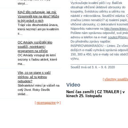
Vyzkoušejte kvalitní péči i vy. Balíček
skryt…
obsahuje vlhčené úklidové ubrousky do
koupelny, švédskou utěrku a utěrku na
Když tělo nefunguje, jak má:
nádobí z mikrovlákna. Soutěžní otázka: 
Vzpomněli jste na játra? Může
značka Linteo nenabízí? a) toaletní papír,
to být právě o nich
vlhčené ubrousky, c) dekorativní kosmeti
Trápí vás dlouhodobá únava,
Nápovědu naleznete na
http://www.linteo
která nezmizí ani po kvalitním
Pošlete nám správnou odpověď, své jmé
s…
adresu a telefon na e-mail:
soutez@hmg.
Do předmětu zprávy napište:
OC Arkády rozjíždějí léto
INSPIROVANIKRASOU – Linteo. Ze vše
soutěží, novinkami i
došlých e-mailů vyhrává správná odpově
programem na střeše
150, 300 a 450, tyto e-maily od nás obdrž
OC Arkády vstupují do letní
výhru.
sezony s řadou aktivit, které
_________________________________
ma…
Soutěž trvá od 3. 6. – 9. 6. 2020
Víte, co se stane s vaší
sbírkou, až tu jednou
[
všechny soutěž
nebudete?
Video
Sběratelství mincí je vášeň na
celý život. Roky člověk
Není čas zemřít | CZ TRAILER | v
sklád…
kinech 25. listopadu
[
nicemagazine
]