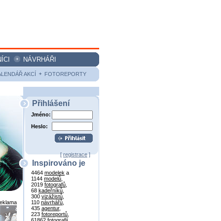
ÍCI
NÁVRHÁŘI
ALENDÁŘ AKCÍ
FOTOREPORTY
Přihlášení
Jméno:
Heslo:
[
registrace
]
Inspirováno je
4464
modelek
a
1144
modelů
,
2019
fotografů
,
68
kadeřníků
,
300
vizážistů
,
reklama
110
návrhářů
,
435
agentur
,
223
fotoreportů
,
61862
fotografií