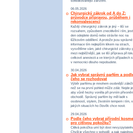
sofistikovanější zařízení.
06.05.2026
Chirurgický zákrok od A do Z:
průvodce přípravou, průběhem i
rekonvalescencí
Každý chirurgický zákrok je jiný – liší se
rozsahem, způsobem znecitlivění i tím, jestl
den odejdete domů nebo strávíte noc na
lůžkovém oddělení. A protože jsou správné
informace tím nejlepším lékem na strach,
vysvětlíme vám, jaké chirurgické zákroky p
mezi nejběžnější, jak se liší příprava při lok
celkové anestezii a ve kterých případech s
v nemocnici dlouho nepobudete.
30.04.2026
Jak vybrat správný parfém a podl
čeho se rozhodovat
Výběr parfému je mnohem osobnější záležit
než se na první pohled může zdát. Nejde je
aby vůně hezky voněla při prvním přivoněn
obchodě. Správný parfém by měl ladit s
osobností, stylem, životním tempem i tím, v
jakých situacích ho člověk chce nosit.
29.04.2026
Podle čeho vybrat přírodní kosme
pro citlivou pokožku?
Citlivá pokožka umí být dost nevyzpytateln
Chvíli je všechno v pohodě, a pak najednou