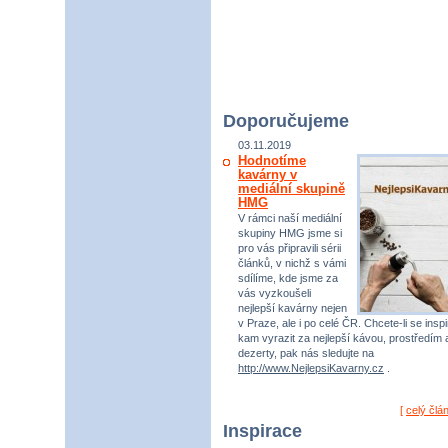
Doporučujeme
03.11.2019
Hodnotíme
kavárny v
mediální skupině
HMG
V rámci naší mediální
skupiny HMG jsme si
pro vás připravili sérii
článků, v nichž s vámi
sdílíme, kde jsme za
vás vyzkoušeli
nejlepší kavárny nejen
v Praze, ale i po celé ČR. Chcete-li se inspi
kam vyrazit za nejlepší kávou, prostředím 
dezerty, pak nás sledujte na
http://www.NejlepsiKavarny.cz
.
[
celý člá
Inspirace