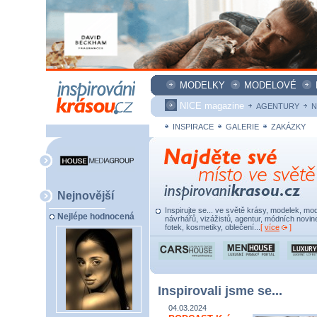
MODELKY
MODELOVÉ
NICE magazine
AGENTURY
N
INSPIRACE
GALERIE
ZAKÁZKY
Nejnovější
Inspirujte se... ve světě krásy, modelek, mod
Nejlépe hodnocená
návrhářů, vizážistů, agentur, módních novine
fotek, kosmetiky, oblečení...
[
více
]
Inspirovali jsme se...
04.03.2024