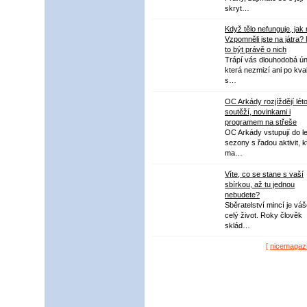
skryt…
Když tělo nefunguje, jak
Vzpomněli jste na játra?
to být právě o nich
Trápí vás dlouhodobá ú
která nezmizí ani po kval
s…
OC Arkády rozjíždějí lét
soutěží, novinkami i
programem na střeše
OC Arkády vstupují do le
sezony s řadou aktivit, k
ma…
Víte, co se stane s vaší
sbírkou, až tu jednou
nebudete?
Sběratelství mincí je vá
celý život. Roky člověk
sklád…
[
nicemagaz