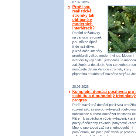
07.07.2026
Proč jsou
realistické
stromky tak
oblíbené v
moderních
interiérech?
Dnešní požadavky
na vánoční stromek
jsou někde úplně
jinde než dříve,
jelikož naše interiéry
procházejí velkou moderní vlnou. Moderní
interiéry bývají čistší, jednodušší a mnohe
založené na detailech. A do takového prost
nemůžete dát na Vánoce stromek, který
připomíná chudého příbuzného strýčka Jed
20.05.2026
Kompletní domácí posilovna pro s
stabilitu a dlouhodobý tréninkový
progres
Dobře navržená domácí posilovna umožňu
rozvíjet sílu, svalovou vytrvalost i celkovou
kondici bez nutnosti docházet do fitness ce
Klíčem k úspěchu je výběr vybavení, které
pokrývá všechny základní pohybové vzorc
Mnoho sportovců začíná s jednoduchými
pomůckami, ale postupně doplňuje prostor 