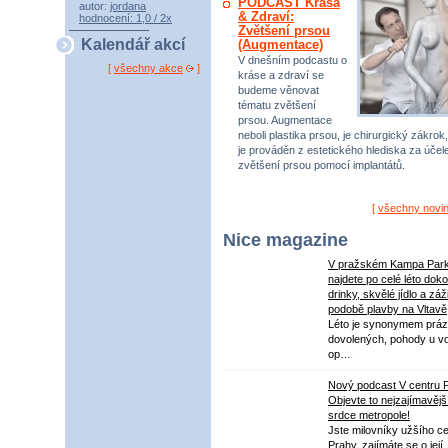
PODCAST Krása
autor:
jordana
& Zdraví:
hodnocení: 1,0 / 2x
Zvětšení prsou
Kalendář akcí
(Augmentace)
V dnešním podcastu o
[
všechny akce
]
kráse a zdraví se
budeme věnovat
tématu zvětšení
prsou. Augmentace
neboli plastika prsou, je chirurgický zákrok,
je prováděn z estetického hlediska za úče
zvětšení prsou pomocí implantátů.
[
všechny novi
Nice magazine
V pražském Kampa Par
najdete po celé léto dok
drinky, skvělé jídlo a záž
podobě plavby na Vltavě
Léto je synonymem práz
dovolených, pohody u v
op…
Nový podcast V centru 
Objevte to nejzajímavějš
srdce metropole!
Jste milovníky užšího ce
Prahy, zajímáte se o její