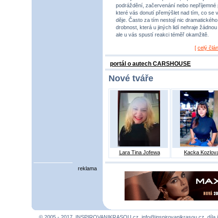
podráždění, začervenání nebo nepříjemné 
které vás donutí přemýšlet nad tím, co se 
děje. Často za tím nestojí nic dramatického,
drobnost, která u jiných lidí nehraje žádnou r
ale u vás spustí reakci téměř okamžitě.
[
celý člá
portál o autech CARSHOUSE
Nové tváře
Lara Tina Jofewa
Kacka Kozlov
reklama
© 2005 - 2017, INSPIROVANIKRASOU.cz,
info@inspirovanikrasou.cz
, díla