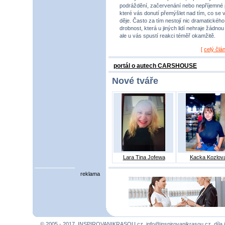
podráždění, začervenání nebo nepříjemné 
které vás donutí přemýšlet nad tím, co se 
děje. Často za tím nestojí nic dramatického,
drobnost, která u jiných lidí nehraje žádnou r
ale u vás spustí reakci téměř okamžitě.
[
celý člá
portál o autech CARSHOUSE
Nové tváře
Lara Tina Jofewa
Kacka Kozlov
reklama
© 2005 - 2017, INSPIROVANIKRASOU.cz,
info@inspirovanikrasou.cz
, díla