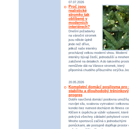
07.07.2026
Proč jsou
realistické
stromky tak
oblíbené v
moderních
interiérech?
Dnešní požadavky
na vánoční stromek
jsou někde úplně
jinde než dříve,
jelikož naše interiéry
procházejí velkou moderní vlnou. Moderní
interiéry bývají čistší, jednodušší a mnohe
založené na detailech. A do takového prost
nemůžete dát na Vánoce stromek, který
připomíná chudého příbuzného strýčka Jed
20.05.2026
Kompletní domácí posilovna pro s
stabilitu a dlouhodobý tréninkový
progres
Dobře navržená domácí posilovna umožňu
rozvíjet sílu, svalovou vytrvalost i celkovou
kondici bez nutnosti docházet do fitness ce
Klíčem k úspěchu je výběr vybavení, které
pokrývá všechny základní pohybové vzorc
Mnoho sportovců začíná s jednoduchými
pomůckami, ale postupně doplňuje prostor 