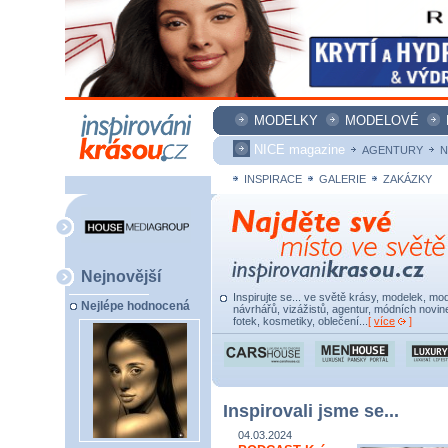
MODELKY
MODELOVÉ
NICE magazine
AGENTURY
N
INSPIRACE
GALERIE
ZAKÁZKY
Nejnovější
Inspirujte se... ve světě krásy, modelek, mod
Nejlépe hodnocená
návrhářů, vizážistů, agentur, módních novine
fotek, kosmetiky, oblečení...
[
více
]
Inspirovali jsme se...
04.03.2024