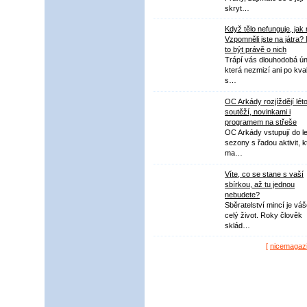
skryt…
Když tělo nefunguje, jak
Vzpomněli jste na játra?
to být právě o nich
Trápí vás dlouhodobá ú
která nezmizí ani po kval
s…
OC Arkády rozjíždějí lét
soutěží, novinkami i
programem na střeše
OC Arkády vstupují do le
sezony s řadou aktivit, k
ma…
Víte, co se stane s vaší
sbírkou, až tu jednou
nebudete?
Sběratelství mincí je vá
celý život. Roky člověk
sklád…
[
nicemagaz