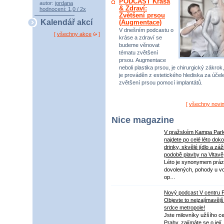
PODCAST Krása
autor:
jordana
& Zdraví:
hodnocení: 1,0 / 2x
Zvětšení prsou
Kalendář akcí
(Augmentace)
V dnešním podcastu o
[
všechny akce
]
kráse a zdraví se
budeme věnovat
tématu zvětšení
prsou. Augmentace
neboli plastika prsou, je chirurgický zákrok,
je prováděn z estetického hlediska za úče
zvětšení prsou pomocí implantátů.
[
všechny novi
Nice magazine
V pražském Kampa Par
najdete po celé léto dok
drinky, skvělé jídlo a záž
podobě plavby na Vltavě
Léto je synonymem práz
dovolených, pohody u v
op…
Nový podcast V centru 
Objevte to nejzajímavějš
srdce metropole!
Jste milovníky užšího ce
Prahy, zajímáte se o její