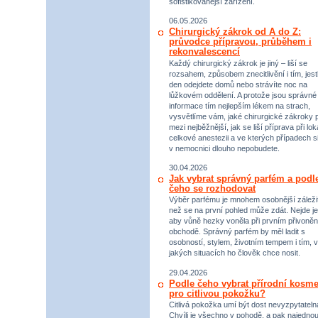
sofistikovanější zařízení.
06.05.2026
Chirurgický zákrok od A do Z:
průvodce přípravou, průběhem i
rekonvalescencí
Každý chirurgický zákrok je jiný – liší se
rozsahem, způsobem znecitlivění i tím, jestl
den odejdete domů nebo strávíte noc na
lůžkovém oddělení. A protože jsou správné
informace tím nejlepším lékem na strach,
vysvětlíme vám, jaké chirurgické zákroky p
mezi nejběžnější, jak se liší příprava při lok
celkové anestezii a ve kterých případech s
v nemocnici dlouho nepobudete.
30.04.2026
Jak vybrat správný parfém a podl
čeho se rozhodovat
Výběr parfému je mnohem osobnější záležit
než se na první pohled může zdát. Nejde je
aby vůně hezky voněla při prvním přivoněn
obchodě. Správný parfém by měl ladit s
osobností, stylem, životním tempem i tím, v
jakých situacích ho člověk chce nosit.
29.04.2026
Podle čeho vybrat přírodní kosme
pro citlivou pokožku?
Citlivá pokožka umí být dost nevyzpytateln
Chvíli je všechno v pohodě, a pak najednou