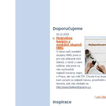
Doporučujeme
03.11.2019
Hodnotíme
kavárny v
mediální skupině
HMG
V rámci naší mediální
skupiny HMG jsme si
pro vás připravili sérii
článků, v nichž s vámi
sdílíme, kde jsme za
vás vyzkoušeli
nejlepší kavárny nejen
v Praze, ale i po celé ČR. Chcete-li se inspi
kam vyrazit za nejlepší kávou, prostředím 
dezerty, pak nás sledujte na
http://www.NejlepsiKavarny.cz
.
[
celý člá
Inspirace