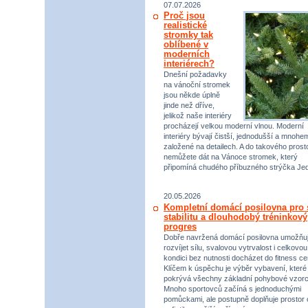
07.07.2026
Proč jsou
realistické
stromky tak
oblíbené v
moderních
interiérech?
Dnešní požadavky
na vánoční stromek
jsou někde úplně
jinde než dříve,
jelikož naše interiéry
procházejí velkou moderní vlnou. Moderní
interiéry bývají čistší, jednodušší a mnohe
založené na detailech. A do takového prost
nemůžete dát na Vánoce stromek, který
připomíná chudého příbuzného strýčka Jed
20.05.2026
Kompletní domácí posilovna pro s
stabilitu a dlouhodobý tréninkový
progres
Dobře navržená domácí posilovna umožňu
rozvíjet sílu, svalovou vytrvalost i celkovou
kondici bez nutnosti docházet do fitness ce
Klíčem k úspěchu je výběr vybavení, které
pokrývá všechny základní pohybové vzorc
Mnoho sportovců začíná s jednoduchými
pomůckami, ale postupně doplňuje prostor 