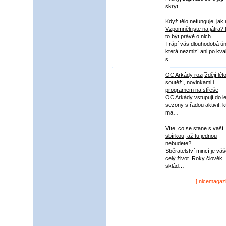
skryt…
Když tělo nefunguje, jak
Vzpomněli jste na játra?
to být právě o nich
Trápí vás dlouhodobá ú
která nezmizí ani po kval
s…
OC Arkády rozjíždějí lét
soutěží, novinkami i
programem na střeše
OC Arkády vstupují do le
sezony s řadou aktivit, k
ma…
Víte, co se stane s vaší
sbírkou, až tu jednou
nebudete?
Sběratelství mincí je vá
celý život. Roky člověk
sklád…
[
nicemagaz