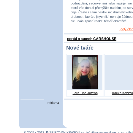
podráždění, začervenání nebo nepříjemné 
které vás donutí přemýšlet nad tím, co se 
děje. Často za tím nestojí nic dramatického,
drobnost, která u jiných lidí nehraje žádnou r
ale u vás spustí reakci téměř okamžitě.
[
celý člá
portál o autech CARSHOUSE
Nové tváře
Lara Tina Jofewa
Kacka Kozlov
reklama
© 2005 - 2017, INSPIROVANIKRASOU.cz,
info@inspirovanikrasou.cz
, díla