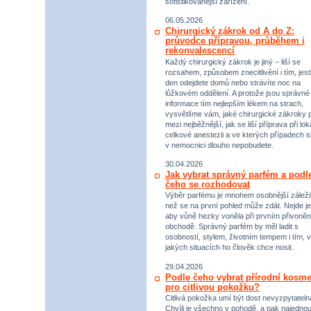
sofistikovanější zařízení.
06.05.2026
Chirurgický zákrok od A do Z:
průvodce přípravou, průběhem i
rekonvalescencí
Každý chirurgický zákrok je jiný – liší se
rozsahem, způsobem znecitlivění i tím, jestl
den odejdete domů nebo strávíte noc na
lůžkovém oddělení. A protože jsou správné
informace tím nejlepším lékem na strach,
vysvětlíme vám, jaké chirurgické zákroky p
mezi nejběžnější, jak se liší příprava při lok
celkové anestezii a ve kterých případech s
v nemocnici dlouho nepobudete.
30.04.2026
Jak vybrat správný parfém a podl
čeho se rozhodovat
Výběr parfému je mnohem osobnější záležit
než se na první pohled může zdát. Nejde je
aby vůně hezky voněla při prvním přivoněn
obchodě. Správný parfém by měl ladit s
osobností, stylem, životním tempem i tím, v
jakých situacích ho člověk chce nosit.
29.04.2026
Podle čeho vybrat přírodní kosme
pro citlivou pokožku?
Citlivá pokožka umí být dost nevyzpytateln
Chvíli je všechno v pohodě, a pak najednou