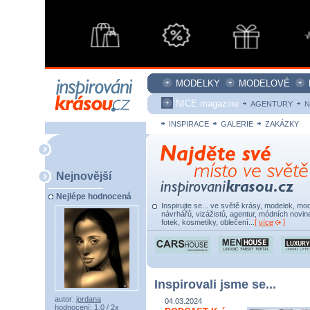
MODELKY
MODELOVÉ
NICE magazine
AGENTURY
N
INSPIRACE
GALERIE
ZAKÁZKY
Nejnovější
Nejlépe hodnocená
Inspirujte se... ve světě krásy, modelek, mod
návrhářů, vizážistů, agentur, módních novine
fotek, kosmetiky, oblečení...
[
více
]
Inspirovali jsme se...
autor:
jordana
04.03.2024
hodnocení: 1,0 / 2x