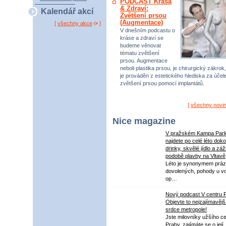
PODCAST Krása
& Zdraví:
Kalendář akcí
Zvětšení prsou
(Augmentace)
[
všechny akce
]
V dnešním podcastu o
kráse a zdraví se
budeme věnovat
tématu zvětšení
prsou. Augmentace
neboli plastika prsou, je chirurgický zákrok,
je prováděn z estetického hlediska za úče
zvětšení prsou pomocí implantátů.
[
všechny novi
Nice magazine
V pražském Kampa Par
najdete po celé léto dok
drinky, skvělé jídlo a záž
podobě plavby na Vltavě
Léto je synonymem práz
dovolených, pohody u v
op…
Nový podcast V centru 
Objevte to nejzajímavějš
srdce metropole!
Jste milovníky užšího ce
Prahy, zajímáte se o její