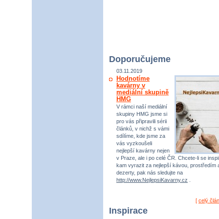
Doporučujeme
03.11.2019
Hodnotíme
kavárny v
mediální skupině
HMG
V rámci naší mediální
skupiny HMG jsme si
pro vás připravili sérii
článků, v nichž s vámi
sdílíme, kde jsme za
vás vyzkoušeli
nejlepší kavárny nejen
v Praze, ale i po celé ČR. Chcete-li se inspi
kam vyrazit za nejlepší kávou, prostředím 
dezerty, pak nás sledujte na
http://www.NejlepsiKavarny.cz
.
[
celý člá
Inspirace