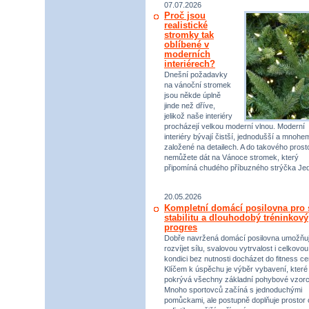
07.07.2026
Proč jsou
realistické
stromky tak
oblíbené v
moderních
interiérech?
Dnešní požadavky
na vánoční stromek
jsou někde úplně
jinde než dříve,
jelikož naše interiéry
procházejí velkou moderní vlnou. Moderní
interiéry bývají čistší, jednodušší a mnohe
založené na detailech. A do takového prost
nemůžete dát na Vánoce stromek, který
připomíná chudého příbuzného strýčka Jed
20.05.2026
Kompletní domácí posilovna pro s
stabilitu a dlouhodobý tréninkový
progres
Dobře navržená domácí posilovna umožňu
rozvíjet sílu, svalovou vytrvalost i celkovou
kondici bez nutnosti docházet do fitness ce
Klíčem k úspěchu je výběr vybavení, které
pokrývá všechny základní pohybové vzorc
Mnoho sportovců začíná s jednoduchými
pomůckami, ale postupně doplňuje prostor 