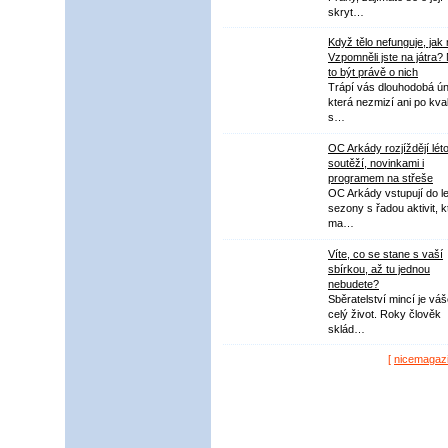
skryt…
Když tělo nefunguje, jak
Vzpomněli jste na játra?
to být právě o nich
Trápí vás dlouhodobá ú
která nezmizí ani po kval
s…
OC Arkády rozjíždějí lét
soutěží, novinkami i
programem na střeše
OC Arkády vstupují do le
sezony s řadou aktivit, k
ma…
Víte, co se stane s vaší
sbírkou, až tu jednou
nebudete?
Sběratelství mincí je vá
celý život. Roky člověk
sklád…
[
nicemagaz