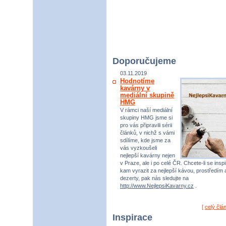
Doporučujeme
03.11.2019
Hodnotíme
kavárny v
mediální skupině
HMG
V rámci naší mediální
skupiny HMG jsme si
pro vás připravili sérii
článků, v nichž s vámi
sdílíme, kde jsme za
vás vyzkoušeli
nejlepší kavárny nejen
v Praze, ale i po celé ČR. Chcete-li se inspi
kam vyrazit za nejlepší kávou, prostředím 
dezerty, pak nás sledujte na
http://www.NejlepsiKavarny.cz
.
[
celý člá
Inspirace