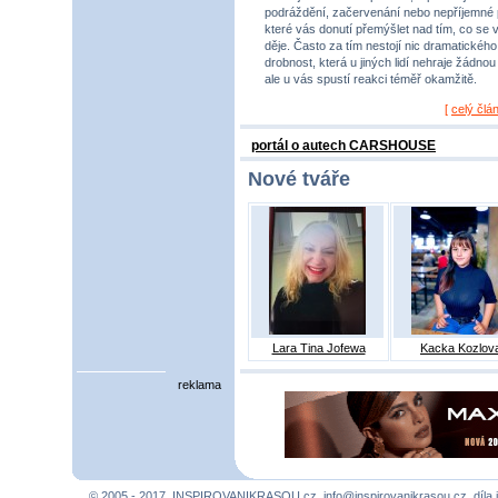
podráždění, začervenání nebo nepříjemné 
které vás donutí přemýšlet nad tím, co se 
děje. Často za tím nestojí nic dramatického,
drobnost, která u jiných lidí nehraje žádnou r
ale u vás spustí reakci téměř okamžitě.
[
celý člá
portál o autech CARSHOUSE
Nové tváře
Lara Tina Jofewa
Kacka Kozlov
reklama
© 2005 - 2017, INSPIROVANIKRASOU.cz,
info@inspirovanikrasou.cz
, díla