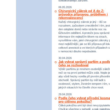
sofistikovanější zařízení.
06.05.2026
Chirurgický zákrok od A do Z:
průvodce přípravou, průběhem i
rekonvalescencí
Každý chirurgický zákrok je jiný – liší se
rozsahem, způsobem znecitlivění i tím, jestl
den odejdete domů nebo strávíte noc na
lůžkovém oddělení. A protože jsou správné
informace tím nejlepším lékem na strach,
vysvětlíme vám, jaké chirurgické zákroky p
mezi nejběžnější, jak se liší příprava při lok
celkové anestezii a ve kterých případech s
v nemocnici dlouho nepobudete.
30.04.2026
Jak vybrat správný parfém a podl
čeho se rozhodovat
Výběr parfému je mnohem osobnější záležit
než se na první pohled může zdát. Nejde je
aby vůně hezky voněla při prvním přivoněn
obchodě. Správný parfém by měl ladit s
osobností, stylem, životním tempem i tím, v
jakých situacích ho člověk chce nosit.
29.04.2026
Podle čeho vybrat přírodní kosme
pro citlivou pokožku?
Citlivá pokožka umí být dost nevyzpytateln
Chvíli je všechno v pohodě, a pak najednou