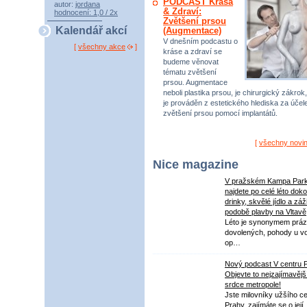
PODCAST Krása
autor:
jordana
& Zdraví:
hodnocení: 1,0 / 2x
Zvětšení prsou
Kalendář akcí
(Augmentace)
V dnešním podcastu o
[
všechny akce
]
kráse a zdraví se
budeme věnovat
tématu zvětšení
prsou. Augmentace
neboli plastika prsou, je chirurgický zákrok,
je prováděn z estetického hlediska za úče
zvětšení prsou pomocí implantátů.
[
všechny novi
Nice magazine
V pražském Kampa Par
najdete po celé léto dok
drinky, skvělé jídlo a záž
podobě plavby na Vltavě
Léto je synonymem práz
dovolených, pohody u v
op…
Nový podcast V centru 
Objevte to nejzajímavějš
srdce metropole!
Jste milovníky užšího ce
Prahy, zajímáte se o její