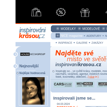
MODELKY
MODELOVÉ
NICE magazine
AGENTURY
N
INSPIRACE
GALERIE
ZAKÁZKY
Nejnovější
Inspirujte se... ve světě krásy, modelek, mod
Nejlépe hodnocená
návrhářů, vizážistů, agentur, módních novine
fotek, kosmetiky, oblečení...
[
více
]
Inspirovali jsme se...
04.03.2024