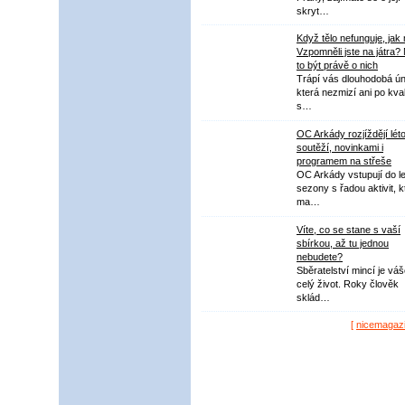
skryt…
Když tělo nefunguje, jak
Vzpomněli jste na játra?
to být právě o nich
Trápí vás dlouhodobá ú
která nezmizí ani po kval
s…
OC Arkády rozjíždějí lét
soutěží, novinkami i
programem na střeše
OC Arkády vstupují do le
sezony s řadou aktivit, k
ma…
Víte, co se stane s vaší
sbírkou, až tu jednou
nebudete?
Sběratelství mincí je vá
celý život. Roky člověk
sklád…
[
nicemagaz