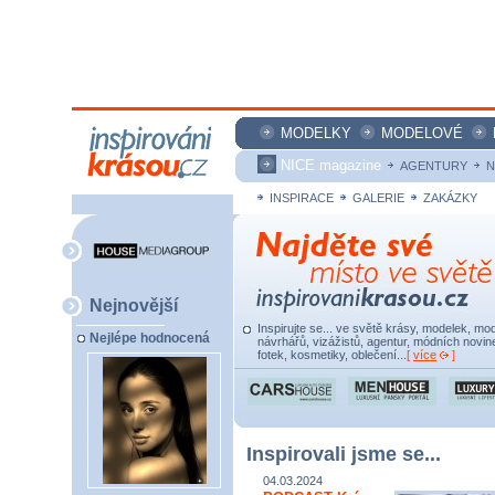
MODELKY
MODELOVÉ
NICE magazine
AGENTURY
N
INSPIRACE
GALERIE
ZAKÁZKY
Nejnovější
Inspirujte se... ve světě krásy, modelek, mod
Nejlépe hodnocená
návrhářů, vizážistů, agentur, módních novine
fotek, kosmetiky, oblečení...
[
více
]
Inspirovali jsme se...
04.03.2024