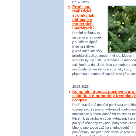
07.07.2026
Proč jsou
realistické
stromky tak
oblíbené v
moderních
interiérech?
Dnešní požadavky
na vánoční stromek
jsou někde úplně
jinde než dříve,
jelikož naše interiéry
procházejí velkou moderní vlnou. Moderní
interiéry bývají čistší, jednodušší a mnohe
založené na detailech. A do takového prost
nemůžete dát na Vánoce stromek, který
připomíná chudého příbuzného strýčka Jed
20.05.2026
Kompletní domácí posilovna pro s
stabilitu a dlouhodobý tréninkový
progres
Dobře navržená domácí posilovna umožňu
rozvíjet sílu, svalovou vytrvalost i celkovou
kondici bez nutnosti docházet do fitness ce
Klíčem k úspěchu je výběr vybavení, které
pokrývá všechny základní pohybové vzorc
Mnoho sportovců začíná s jednoduchými
pomůckami, ale postupně doplňuje prostor 