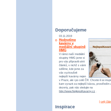
Doporučujeme
03.11.2019
Hodnotíme
kavárny v
mediální skupině
HMG
V rámci naší mediální
skupiny HMG jsme si
pro vás připravili sérii
článků, v nichž s vámi
sdílíme, kde jsme za
vás vyzkoušeli
nejlepší kavárny nejen
v Praze, ale i po celé ČR. Chcete-li se inspi
kam vyrazit za nejlepší kávou, prostředím 
dezerty, pak nás sledujte na
http://www.NejlepsiKavarny.cz
.
[
celý člá
Inspirace