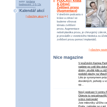
PODCAST Krása
autor:
jordana
& Zdraví:
hodnocení: 1,0 / 2x
Zvětšení prsou
Kalendář akcí
(Augmentace)
V dnešním podcastu o
[
všechny akce
]
kráse a zdraví se
budeme věnovat
tématu zvětšení
prsou. Augmentace
neboli plastika prsou, je chirurgický zákrok,
je prováděn z estetického hlediska za úče
zvětšení prsou pomocí implantátů.
[
všechny novi
Nice magazine
V pražském Kampa Par
najdete po celé léto dok
drinky, skvělé jídlo a záž
podobě plavby na Vltavě
Léto je synonymem práz
dovolených, pohody u v
op…
Nový podcast V centru 
Objevte to nejzajímavějš
srdce metropole!
Jste milovníky užšího ce
Prahy, zajímáte se o její