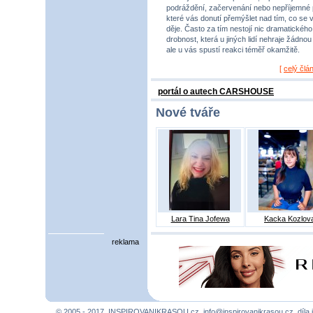
podráždění, začervenání nebo nepříjemné 
které vás donutí přemýšlet nad tím, co se 
děje. Často za tím nestojí nic dramatického,
drobnost, která u jiných lidí nehraje žádnou r
ale u vás spustí reakci téměř okamžitě.
[
celý člá
portál o autech CARSHOUSE
Nové tváře
Lara Tina Jofewa
Kacka Kozlov
reklama
© 2005 - 2017, INSPIROVANIKRASOU.cz,
info@inspirovanikrasou.cz
, díla