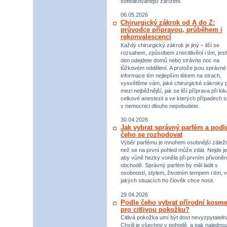
sofistikovanější zařízení.
06.05.2026
Chirurgický zákrok od A do Z:
průvodce přípravou, průběhem i
rekonvalescencí
Každý chirurgický zákrok je jiný – liší se
rozsahem, způsobem znecitlivění i tím, jestl
den odejdete domů nebo strávíte noc na
lůžkovém oddělení. A protože jsou správné
informace tím nejlepším lékem na strach,
vysvětlíme vám, jaké chirurgické zákroky p
mezi nejběžnější, jak se liší příprava při lok
celkové anestezii a ve kterých případech s
v nemocnici dlouho nepobudete.
30.04.2026
Jak vybrat správný parfém a podl
čeho se rozhodovat
Výběr parfému je mnohem osobnější záležit
než se na první pohled může zdát. Nejde je
aby vůně hezky voněla při prvním přivoněn
obchodě. Správný parfém by měl ladit s
osobností, stylem, životním tempem i tím, v
jakých situacích ho člověk chce nosit.
29.04.2026
Podle čeho vybrat přírodní kosme
pro citlivou pokožku?
Citlivá pokožka umí být dost nevyzpytateln
Chvíli je všechno v pohodě, a pak najednou