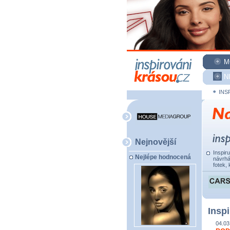
M
N
INS
Nejnovější
Inspir
Nejlépe hodnocená
návrhá
fotek, 
Inspi
04.03