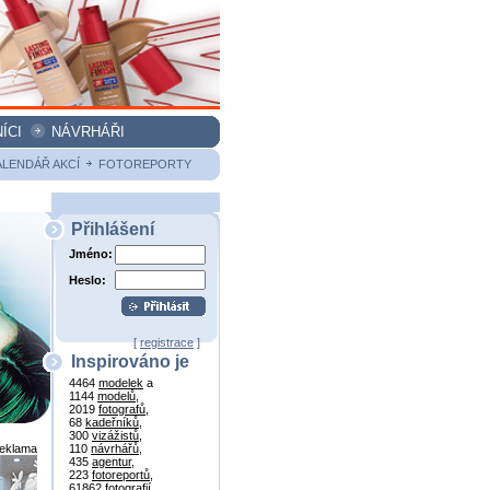
ÍCI
NÁVRHÁŘI
ALENDÁŘ AKCÍ
FOTOREPORTY
Přihlášení
Jméno:
Heslo:
[
registrace
]
Inspirováno je
4464
modelek
a
1144
modelů
,
2019
fotografů
,
68
kadeřníků
,
300
vizážistů
,
reklama
110
návrhářů
,
435
agentur
,
223
fotoreportů
,
61862
fotografií