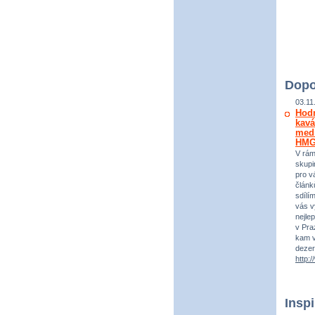
Dopo
03.11
Hod
kavá
medi
HM
V rám
skupi
pro vá
článk
sdílí
vás v
nejle
v Praz
kam v
dezer
http:
Insp