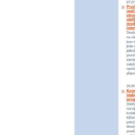
07.07
Proč
real
stro
oblí
mod
inte
Dneš
na vá
jsou 
jinde 
jeliko
proch
inter
založ
nemůž
připo
20.05
Komp
stab
prog
Dobře
rozvíj
kondi
Klíče
pokrý
Mnoho
pomůc