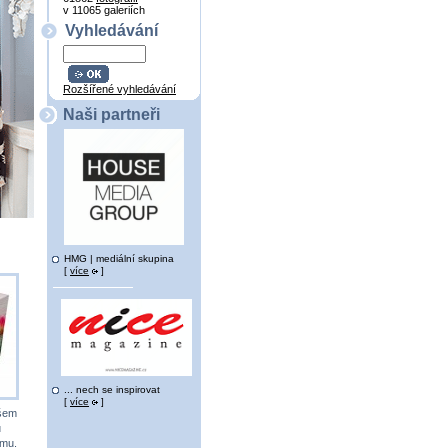
v 11065 galeriích
Vyhledávání
Rozšířené vyhledávání
Naši partneři
HMG | mediální skupina
[
více
]
... nech se inspirovat
[
více
]
všem
u
ému.