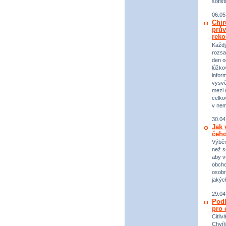
sofist
06.05
Chir
prův
reko
Každý 
rozsa
den o
lůžko
infor
vysvě
mezi n
celko
v nem
30.04
Jak 
čeho
Výběr
než s
aby v
obcho
osobn
jakýc
29.04
Podl
pro 
Citli
Chvíl