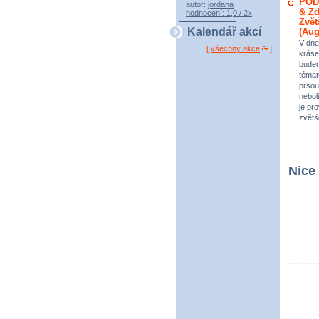
POD
autor:
jordana
& Zd
hodnocení: 1,0 / 2x
Zvět
Kalendář akcí
(Au
V dne
[
všechny akce
]
kráse
bude
témat
prsou
neboli
je pr
zvětš
Nice