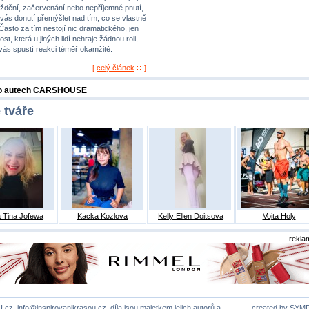
ždění, začervenání nebo nepříjemné pnutí,
 vás donutí přemýšlet nad tím, co se vlastně
 Často za tím nestojí nic dramatického, jen
st, která u jiných lidí nehraje žádnou roli,
 vás spustí reakci téměř okamžitě.
[
celý článek
]
 o autech CARSHOUSE
 tváře
 Tina Jofewa
Kacka Kozlova
Kelly Ellen Doitsova
Vojta Holy
rekla
U.cz,
info@inspirovanikrasou.cz
, díla jsou majetkem jejich autorů a
created by
SYM