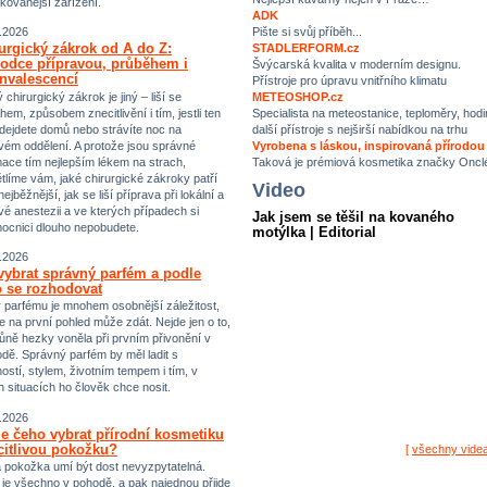
ikovanější zařízení.
ADK
Pište si svůj příběh...
.2026
urgický zákrok od A do Z:
STADLERFORM.cz
odce přípravou, průběhem i
Švýcarská kvalita v moderním designu.
nvalescencí
Přístroje pro úpravu vnitřního klimatu
chirurgický zákrok je jiný – liší se
METEOSHOP.cz
hem, způsobem znecitlivění i tím, jestli ten
Specialista na meteostanice, teploměry, hodi
dejdete domů nebo strávíte noc na
další přístroje s nejširší nabídkou na trhu
vém oddělení. A protože jsou správné
Vyrobena s láskou, inspirovaná přírodou
mace tím nejlepším lékem na strach,
Taková je prémiová kosmetika značky Oncl
tlíme vám, jaké chirurgické zákroky patří
Video
ejběžnější, jak se liší příprava při lokální a
vé anestezii a ve kterých případech si
Jak jsem se těšil na kovaného
ocnici dlouho nepobudete.
motýlka | Editorial
.2026
vybrat správný parfém a podle
 se rozhodovat
 parfému je mnohem osobnější záležitost,
e na první pohled může zdát. Nejde jen o to,
ůně hezky voněla při prvním přivonění v
dě. Správný parfém by měl ladit s
ostí, stylem, životním tempem i tím, v
h situacích ho člověk chce nosit.
.2026
e čeho vybrat přírodní kosmetiku
citlivou pokožku?
[
všechny vide
vá pokožka umí být dost nevyzpytatelná.
i je všechno v pohodě, a pak najednou přijde