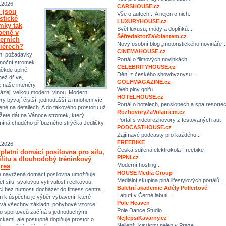
.2026
CARSHOUSE.cz
 jsou
Vše o autech... A nejen o nich.
istické
LUXURYHOUSE.cz
mky tak
Svět luxusu, módy a doplňků...
bené v
ŠéfredaktorZaVolantem.cz
erních
Nový osobní blog „motoristického novináře“.
riérech?
CINEMAHOUSE.cz
ní požadavky
Portál o filmových novinkách
noční stromek
CELEBRITYHOUSE.cz
někde úplně
Dění z českého showbyznysu...
než dříve,
GOLFMAGAZINE.cz
ž naše interiéry
Web plný golfu...
ázejí velkou moderní vlnou. Moderní
HOTELHOUSE.cz
iéry bývají čistší, jednodušší a mnohem víc
Portál o hotelech, pensionech a spa resorte
ené na detailech. A do takového prostoru už
RozhovoryZaVolantem.cz
ete dát na Vánoce stromek, který
Portál s videorozhovory z testovaných aut
míná chudého příbuzného strýčka Jedličky.
PODCASTHOUSE.cz
Zajímavé podcasty pro každého...
FREEBIKE
.2026
Česká sdílená elektrokola Freebike
letní domácí posilovna pro sílu,
PIPNI.cz
ilitu a dlouhodobý tréninkový
Moderní hosting...
res
HOUSE Media Group
 navržená domácí posilovna umožňuje
Mediální skupina plná lifestylových portálů...
et sílu, svalovou vytrvalost i celkovou
Baletní akademie Adély Pollertové
ci bez nutnosti docházet do fitness centra.
Labutí v Černé labuti...
m k úspěchu je výběr vybavení, které
Pole Heaven
vá všechny základní pohybové vzorce.
Pole Dance Studio
 sportovců začíná s jednoduchými
NejlepsiKavarny.cz
kami, ale postupně doplňuje prostor o
Nejlepší kavárny nejen v Praze…