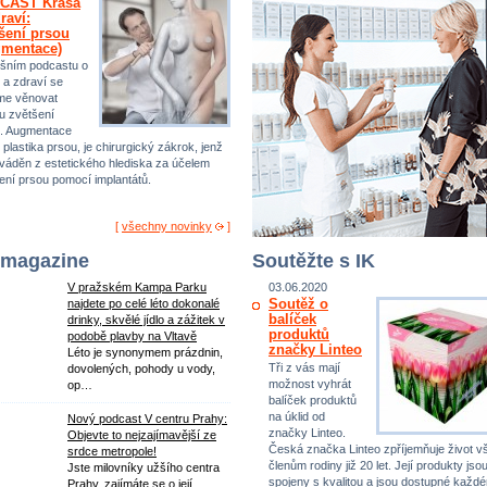
CAST Krása
raví:
šení prsou
gmentace)
šním podcastu o
 a zdraví se
me věnovat
u zvětšení
. Augmentace
 plastika prsou, je chirurgický zákrok, jenž
ováděn z estetického hlediska za účelem
ení prsou pomocí implantátů.
[
všechny novinky
]
 magazine
Soutěžte s IK
V pražském Kampa Parku
03.06.2020
Soutěž o
najdete po celé léto dokonalé
balíček
drinky, skvělé jídlo a zážitek v
produktů
podobě plavby na Vltavě
značky Linteo
Léto je synonymem prázdnin,
Tři z vás mají
dovolených, pohody u vody,
možnost vyhrát
op…
balíček produktů
na úklid od
Nový podcast V centru Prahy:
značky Linteo.
Objevte to nejzajímavější ze
Česká značka Linteo zpříjemňuje život 
srdce metropole!
členům rodiny již 20 let. Její produkty jso
Jste milovníky užšího centra
spojeny s kvalitou a jsou dostupné každ
Prahy, zajímáte se o její