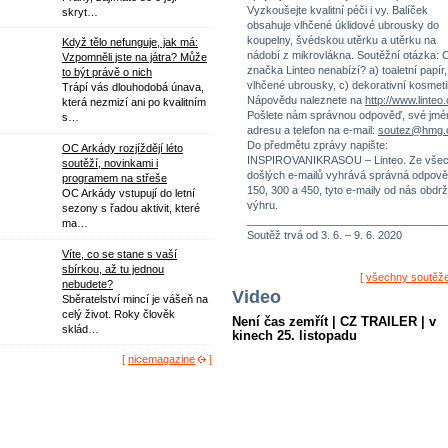
Vyzkoušejte kvalitní péči i vy. Balíček
skryt…
obsahuje vlhčené úklidové ubrousky do
koupelny, švédskou utěrku a utěrku na
Když tělo nefunguje, jak má:
nádobí z mikrovlákna. Soutěžní otázka: 
Vzpomněli jste na játra? Může
značka Linteo nenabízí? a) toaletní papír,
to být právě o nich
vlhčené ubrousky, c) dekorativní kosmeti
Trápí vás dlouhodobá únava,
Nápovědu naleznete na
http://www.linteo
která nezmizí ani po kvalitním
Pošlete nám správnou odpověď, své jmé
s…
adresu a telefon na e-mail:
soutez@hmg.
Do předmětu zprávy napište:
OC Arkády rozjíždějí léto
INSPIROVANIKRASOU – Linteo. Ze vše
soutěží, novinkami i
došlých e-mailů vyhrává správná odpově
programem na střeše
150, 300 a 450, tyto e-maily od nás obdrž
OC Arkády vstupují do letní
výhru.
sezony s řadou aktivit, které
_________________________________
ma…
Soutěž trvá od 3. 6. – 9. 6. 2020
Víte, co se stane s vaší
sbírkou, až tu jednou
[
všechny soutěž
nebudete?
Video
Sběratelství mincí je vášeň na
celý život. Roky člověk
Není čas zemřít | CZ TRAILER | v
sklád…
kinech 25. listopadu
[
nicemagazine
]