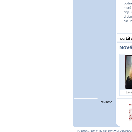
podrá
které
děje.
drobno
ale u
portál
Nové
Lara
reklama
© 2005 - 2017, INSPIROVANIKRASO