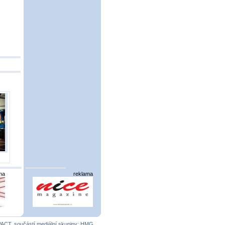
ma
reklama
PACT
, součástí mediální skupiny:
HMG