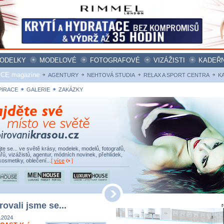
ODELKY
MODELOVÉ
FOTOGRAFOVÉ
VIZÁŽISTI
KADEŘN
ICE magazine
AGENTURY
NEHTOVÁ STUDIA
RELAX A SPORT CENTRA
K
PIRACE
GALERIE
ZAKÁZKY
ujte se... ve světě krásy, modelek, modelů, fotografů,
řů, vizážistů, agentur, módních novinek, přehlídek,
kosmetiky, oblečení...
[
více
]
rovali jsme se...
.2024