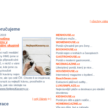
[
všechny vide
ručujeme
.2019
MENHOUSE.cz
notíme
Portál pro muže...
rny v
WOMENHOUSE.cz
ální skupině
Portál výhradně jen pro ženy…
G
BOOKHOUSE.cz
ci naší mediální
Portál nejen o knihách a časopisech
ny HMG jsme si
GASTROHOUSE.cz
s připravili sérii
Portál o moderní gastronomii...
ů, v nichž s vámi
NICEMAGAZINE.cz
me, kde jsme za
Lifestylový portál, který je nice...
yzkoušeli
HOUSEHOUSE.cz
pší kavárny nejen
Internetový magazine o bydlení...
e, ale i po celé ČR. Chcete-li se inspirovat,
BeachSwan.com
yrazit za nejlepší kávou, prostředím a
Exkluzivní plážové outfity...
ty, pak nás sledujte na
LUXUSNIPLAZE.cz
//www.NejlepsiKavarny.cz
.
Nejkrásnější pláže a destinace pro ideální
dovolenou
KIDSHOUSE.cz
[
celý článek
]
Portál pro děti a jejich rodiče...
irace
HOMEMAGAZINE.cz
Vše pro dům, byt a zahradu…