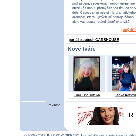
podráždění, začervenání nebo nepříjemné 
které vás donutí přemýšlet nad tím, co se 
děje. Často za tím nestojí nic dramatického,
drobnost, která u jiných lidí nehraje žádnou r
ale u vás spustí reakci téměř okamžitě.
[
celý člá
portál o autech CARSHOUSE
Nové tváře
Lara Tina Jofewa
Kacka Kozlov
reklama
© 2005 - 2017, INSPIROVANIKRASOU.cz,
info@inspirovanikrasou.cz
, díla