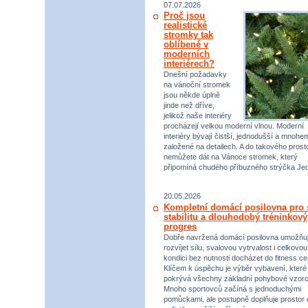
07.07.2026
Proč jsou
realistické
stromky tak
oblíbené v
moderních
interiérech?
Dnešní požadavky
na vánoční stromek
jsou někde úplně
jinde než dříve,
jelikož naše interiéry
procházejí velkou moderní vlnou. Moderní
interiéry bývají čistší, jednodušší a mnohe
založené na detailech. A do takového prost
nemůžete dát na Vánoce stromek, který
připomíná chudého příbuzného strýčka Jed
20.05.2026
Kompletní domácí posilovna pro s
stabilitu a dlouhodobý tréninkový
progres
Dobře navržená domácí posilovna umožňu
rozvíjet sílu, svalovou vytrvalost i celkovou
kondici bez nutnosti docházet do fitness ce
Klíčem k úspěchu je výběr vybavení, které
pokrývá všechny základní pohybové vzorc
Mnoho sportovců začíná s jednoduchými
pomůckami, ale postupně doplňuje prostor 