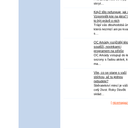
skryt…
Když tělo nefunguje, jak
Vzpomněli jste na játra?
to být právě o nich
Trápí vás dlouhodobá ú
která nezmizí ani po kval
s…
OC Arkády rozjíždějí lét
soutěží, novinkami i
programem na střeše
OC Arkády vstupují do le
sezony s řadou aktivit, k
ma…
Víte, co se stane s vaší
sbírkou, až tu jednou
nebudete?
Sběratelství mincí je vá
celý život. Roky člověk
sklád…
[
nicemagaz