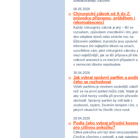
sofistikovanější zařízení.
06.05.2026
Chirurgický zákrok od A do Z:
průvodce přípravou, průběhem i
rekonvalescencí
Každý chirurgický zákrok je jiný – liší se
rozsahem, způsobem znecitlivění i tím, jestl
den odejdete domů nebo strávíte noc na
lůžkovém oddělení. A protože jsou správné
informace tím nejlepším lékem na strach,
vysvětlíme vám, jaké chirurgické zákroky p
mezi nejběžnější, jak se liší příprava při lok
celkové anestezii a ve kterých případech s
v nemocnici dlouho nepobudete.
30.04.2026
Jak vybrat správný parfém a podl
čeho se rozhodovat
Výběr parfému je mnohem osobnější záležit
než se na první pohled může zdát. Nejde je
aby vůně hezky voněla při prvním přivoněn
obchodě. Správný parfém by měl ladit s
osobností, stylem, životním tempem i tím, v
jakých situacích ho člověk chce nosit.
29.04.2026
Podle čeho vybrat přírodní kosme
pro citlivou pokožku?
Citlivá pokožka umí být dost nevyzpytateln
Chvíli je všechno v pohodě, a pak najednou