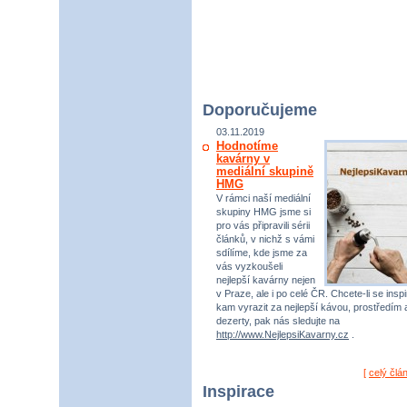
Doporučujeme
03.11.2019
Hodnotíme
kavárny v
mediální skupině
HMG
V rámci naší mediální
skupiny HMG jsme si
pro vás připravili sérii
článků, v nichž s vámi
sdílíme, kde jsme za
vás vyzkoušeli
nejlepší kavárny nejen
v Praze, ale i po celé ČR. Chcete-li se inspi
kam vyrazit za nejlepší kávou, prostředím 
dezerty, pak nás sledujte na
http://www.NejlepsiKavarny.cz
.
[
celý člá
Inspirace