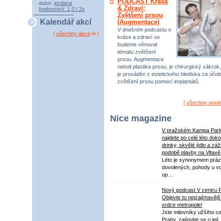
PODCAST Krása
autor:
jordana
& Zdraví:
hodnocení: 1,0 / 2x
Zvětšení prsou
Kalendář akcí
(Augmentace)
V dnešním podcastu o
[
všechny akce
]
kráse a zdraví se
budeme věnovat
tématu zvětšení
prsou. Augmentace
neboli plastika prsou, je chirurgický zákrok,
je prováděn z estetického hlediska za úče
zvětšení prsou pomocí implantátů.
[
všechny novi
Nice magazine
V pražském Kampa Par
najdete po celé léto dok
drinky, skvělé jídlo a záž
podobě plavby na Vltavě
Léto je synonymem práz
dovolených, pohody u v
op…
Nový podcast V centru 
Objevte to nejzajímavějš
srdce metropole!
Jste milovníky užšího ce
Prahy, zajímáte se o její