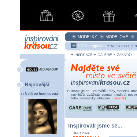
MODELKY
MODELOVÉ
NICE magazine
AGENTURY
N
INSPIRACE
GALERIE
ZAKÁZKY
Nejnovější
Inspirujte se... ve světě krásy, modelek, mod
Nejlépe hodnocená
návrhářů, vizážistů, agentur, módních novine
fotek, kosmetiky, oblečení...
[
více
]
Inspirovali jsme se...
04.03.2024