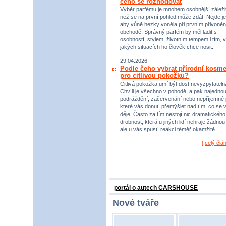
čeho se rozhodovat
Výběr parfému je mnohem osobnější záležit
než se na první pohled může zdát. Nejde je
aby vůně hezky voněla při prvním přivoněn
obchodě. Správný parfém by měl ladit s
osobností, stylem, životním tempem i tím, v
jakých situacích ho člověk chce nosit.
29.04.2026
Podle čeho vybrat přírodní kosme
pro citlivou pokožku?
Citlivá pokožka umí být dost nevyzpytateln
Chvíli je všechno v pohodě, a pak najednou
podráždění, začervenání nebo nepříjemné 
které vás donutí přemýšlet nad tím, co se 
děje. Často za tím nestojí nic dramatického,
drobnost, která u jiných lidí nehraje žádnou r
ale u vás spustí reakci téměř okamžitě.
[
celý člá
portál o autech CARSHOUSE
Nové tváře