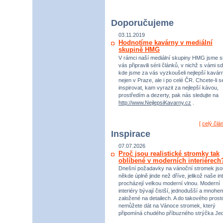
Doporučujeme
03.11.2019
Hodnotíme kavárny v mediální
skupině HMG
V rámci naší mediální skupiny HMG jsme si
vás připravili sérii článků, v nichž s vámi sd
kde jsme za vás vyzkoušeli nejlepší kavár
nejen v Praze, ale i po celé ČR. Chcete-li s
inspirovat, kam vyrazit za nejlepší kávou,
prostředím a dezerty, pak nás sledujte na
http://www.NejlepsiKavarny.cz
.
[
celý člá
Inspirace
07.07.2026
Proč jsou realistické stromky tak
oblíbené v moderních interiérech
Dnešní požadavky na vánoční stromek jso
někde úplně jinde než dříve, jelikož naše int
procházejí velkou moderní vlnou. Moderní
interiéry bývají čistší, jednodušší a mnohe
založené na detailech. A do takového prost
nemůžete dát na Vánoce stromek, který
připomíná chudého příbuzného strýčka Jed