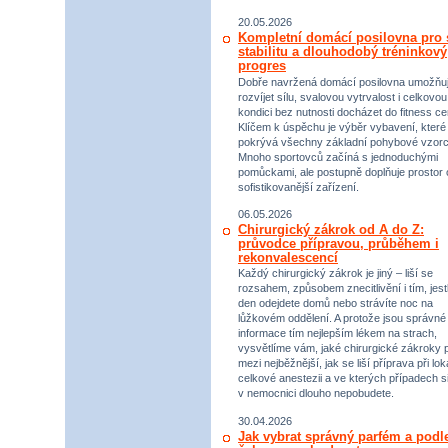
20.05.2026
Kompletní domácí posilovna pro s
stabilitu a dlouhodobý tréninkový
progres
Dobře navržená domácí posilovna umožňu
rozvíjet sílu, svalovou vytrvalost i celkovou
kondici bez nutnosti docházet do fitness ce
Klíčem k úspěchu je výběr vybavení, které
pokrývá všechny základní pohybové vzorc
Mnoho sportovců začíná s jednoduchými
pomůckami, ale postupně doplňuje prostor 
sofistikovanější zařízení.
06.05.2026
Chirurgický zákrok od A do Z:
průvodce přípravou, průběhem i
rekonvalescencí
Každý chirurgický zákrok je jiný – liší se
rozsahem, způsobem znecitlivění i tím, jestl
den odejdete domů nebo strávíte noc na
lůžkovém oddělení. A protože jsou správné
informace tím nejlepším lékem na strach,
vysvětlíme vám, jaké chirurgické zákroky p
mezi nejběžnější, jak se liší příprava při lok
celkové anestezii a ve kterých případech s
v nemocnici dlouho nepobudete.
30.04.2026
Jak vybrat správný parfém a podl