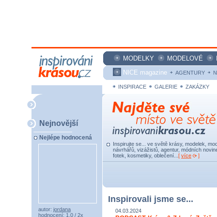
MODELKY
MODELOVÉ
NICE magazine
AGENTURY
N
INSPIRACE
GALERIE
ZAKÁZKY
Nejnovější
Nejlépe hodnocená
Inspirujte se... ve světě krásy, modelek, mod
návrhářů, vizážistů, agentur, módních novine
fotek, kosmetiky, oblečení...
[
více
]
Inspirovali jsme se...
autor:
jordana
04.03.2024
hodnocení: 1,0 / 2x