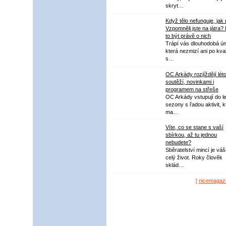
skryt…
Když tělo nefunguje, jak
Vzpomněli jste na játra?
to být právě o nich
Trápí vás dlouhodobá ú
která nezmizí ani po kval
s…
OC Arkády rozjíždějí lét
soutěží, novinkami i
programem na střeše
OC Arkády vstupují do le
sezony s řadou aktivit, k
ma…
Víte, co se stane s vaší
sbírkou, až tu jednou
nebudete?
Sběratelství mincí je vá
celý život. Roky člověk
sklád…
[
nicemagaz