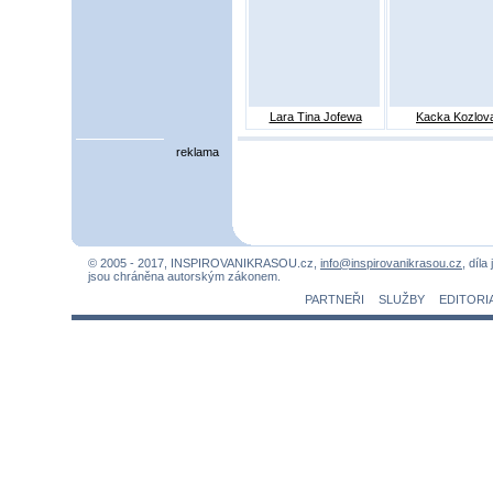
Lara Tina Jofewa
Kacka Kozlov
reklama
© 2005 - 2017, INSPIROVANIKRASOU.cz,
info@inspirovanikrasou.cz
, díla
jsou chráněna autorským zákonem.
PARTNEŘI
SLUŽBY
EDITORI