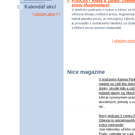
PODCAST Krása & Zdraví: Zvětše
prsou (Augmentace)
Kalendář akcí
V dnešním podcastu o kráse a zdraví se 
[
všechny akce
]
věnovat tématu zvětšení prsou. Augmenta
neboli plastika prsou, je chirurgický zákrok,
je prováděn z estetického hlediska za úče
zvětšení prsou pomocí implantátů.
[
všechny novi
Nice magazine
V pražském Kampa Par
najdete po celé léto dok
drinky, skvělé jídlo a záž
podobě plavby na Vltavě
Léto je synonymem práz
dovolených, pohody u v
op…
Nový podcast V centru 
Objevte to nejzajímavějš
srdce metropole!
Jste milovníky užšího ce
Prahy, zajímáte se o její