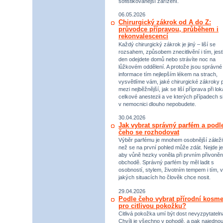
sofistikovanější zařízení.
06.05.2026
Chirurgický zákrok od A do Z:
průvodce přípravou, průběhem i
rekonvalescencí
Každý chirurgický zákrok je jiný – liší se
rozsahem, způsobem znecitlivění i tím, jestl
den odejdete domů nebo strávíte noc na
lůžkovém oddělení. A protože jsou správné
informace tím nejlepším lékem na strach,
vysvětlíme vám, jaké chirurgické zákroky p
mezi nejběžnější, jak se liší příprava při lok
celkové anestezii a ve kterých případech s
v nemocnici dlouho nepobudete.
30.04.2026
Jak vybrat správný parfém a podl
čeho se rozhodovat
Výběr parfému je mnohem osobnější záležit
než se na první pohled může zdát. Nejde je
aby vůně hezky voněla při prvním přivoněn
obchodě. Správný parfém by měl ladit s
osobností, stylem, životním tempem i tím, v
jakých situacích ho člověk chce nosit.
29.04.2026
Podle čeho vybrat přírodní kosme
pro citlivou pokožku?
Citlivá pokožka umí být dost nevyzpytateln
Chvíli je všechno v pohodě, a pak najednou