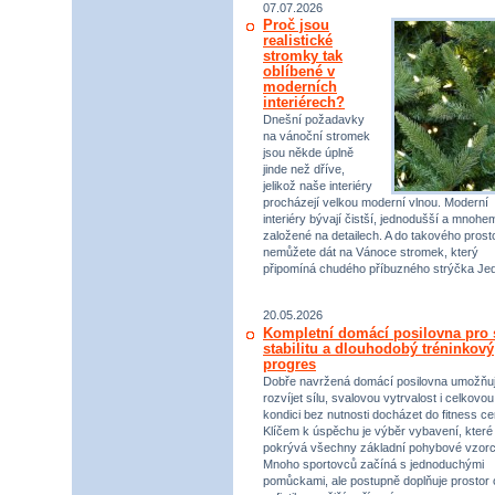
07.07.2026
Proč jsou
realistické
stromky tak
oblíbené v
moderních
interiérech?
Dnešní požadavky
na vánoční stromek
jsou někde úplně
jinde než dříve,
jelikož naše interiéry
procházejí velkou moderní vlnou. Moderní
interiéry bývají čistší, jednodušší a mnohe
založené na detailech. A do takového prost
nemůžete dát na Vánoce stromek, který
připomíná chudého příbuzného strýčka Jed
20.05.2026
Kompletní domácí posilovna pro s
stabilitu a dlouhodobý tréninkový
progres
Dobře navržená domácí posilovna umožňu
rozvíjet sílu, svalovou vytrvalost i celkovou
kondici bez nutnosti docházet do fitness ce
Klíčem k úspěchu je výběr vybavení, které
pokrývá všechny základní pohybové vzorc
Mnoho sportovců začíná s jednoduchými
pomůckami, ale postupně doplňuje prostor 