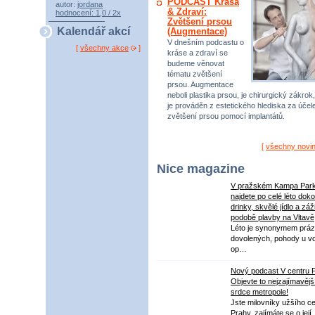
PODCAST Krása
autor:
jordana
& Zdraví:
hodnocení: 1,0 / 2x
Zvětšení prsou
Kalendář akcí
(Augmentace)
V dnešním podcastu o
[
všechny akce
]
kráse a zdraví se
budeme věnovat
tématu zvětšení
prsou. Augmentace
neboli plastika prsou, je chirurgický zákrok,
je prováděn z estetického hlediska za úče
zvětšení prsou pomocí implantátů.
[
všechny novi
Nice magazine
V pražském Kampa Par
najdete po celé léto dok
drinky, skvělé jídlo a záž
podobě plavby na Vltavě
Léto je synonymem práz
dovolených, pohody u v
op…
Nový podcast V centru 
Objevte to nejzajímavějš
srdce metropole!
Jste milovníky užšího ce
Prahy, zajímáte se o její