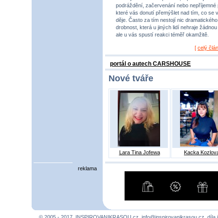
podráždění, začervenání nebo nepříjemné 
které vás donutí přemýšlet nad tím, co se 
děje. Často za tím nestojí nic dramatického,
drobnost, která u jiných lidí nehraje žádnou r
ale u vás spustí reakci téměř okamžitě.
[
celý člá
portál o autech CARSHOUSE
Nové tváře
Lara Tina Jofewa
Kacka Kozlov
reklama
© 2005 - 2017, INSPIROVANIKRASOU.cz,
info@inspirovanikrasou.cz
, díla