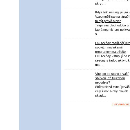
skryt…
Když tělo nefunguje, jak
Vzpomněli jste na játra?
to být právě o nich
Trápí vás dlouhodobá ú
která nezmizí ani po kval
s…
OC Arkády rozjíždějí lét
soutěží, novinkami i
programem na střeše
OC Arkády vstupují do le
sezony s řadou aktivit, k
ma…
Víte, co se stane s vaší
sbírkou, až tu jednou
nebudete?
Sběratelství mincí je vá
celý život. Roky člověk
sklád…
[
nicemagaz