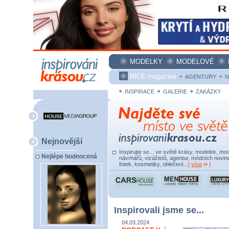
MODELKY
MODELOVÉ
NICE magazine
AGENTURY
N
INSPIRACE
GALERIE
ZAKÁZKY
Nejnovější
Inspirujte se... ve světě krásy, modelek, mod
Nejlépe hodnocená
návrhářů, vizážistů, agentur, módních novine
fotek, kosmetiky, oblečení...
[
více
]
Inspirovali jsme se...
04.03.2024