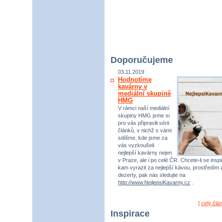
Doporučujeme
03.11.2019
Hodnotíme
kavárny v
mediální skupině
HMG
V rámci naší mediální
skupiny HMG jsme si
pro vás připravili sérii
článků, v nichž s vámi
sdílíme, kde jsme za
vás vyzkoušeli
nejlepší kavárny nejen
v Praze, ale i po celé ČR. Chcete-li se inspi
kam vyrazit za nejlepší kávou, prostředím 
dezerty, pak nás sledujte na
http://www.NejlepsiKavarny.cz
.
[
celý člá
Inspirace