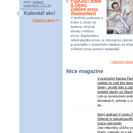
PODCAST Krása
autor:
jordana
& Zdraví:
hodnocení: 1,0 / 2x
Zvětšení prsou
Kalendář akcí
(Augmentace)
V dnešním podcastu o
[
všechny akce
]
kráse a zdraví se
budeme věnovat
tématu zvětšení
prsou. Augmentace
neboli plastika prsou, je chirurgický zákrok,
je prováděn z estetického hlediska za úče
zvětšení prsou pomocí implantátů.
[
všechny novi
Nice magazine
V pražském Kampa Par
najdete po celé léto dok
drinky, skvělé jídlo a záž
podobě plavby na Vltavě
Léto je synonymem práz
dovolených, pohody u v
op…
Nový podcast V centru 
Objevte to nejzajímavějš
srdce metropole!
Jste milovníky užšího ce
Prahy, zajímáte se o její