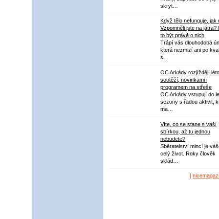
skryt…
Když tělo nefunguje, jak
Vzpomněli jste na játra?
to být právě o nich
Trápí vás dlouhodobá ú
která nezmizí ani po kval
s…
OC Arkády rozjíždějí lét
soutěží, novinkami i
programem na střeše
OC Arkády vstupují do le
sezony s řadou aktivit, k
ma…
Víte, co se stane s vaší
sbírkou, až tu jednou
nebudete?
Sběratelství mincí je vá
celý život. Roky člověk
sklád…
[
nicemagaz