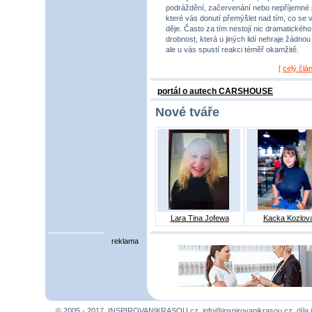
podráždění, začervenání nebo nepříjemné 
které vás donutí přemýšlet nad tím, co se 
děje. Často za tím nestojí nic dramatického,
drobnost, která u jiných lidí nehraje žádnou r
ale u vás spustí reakci téměř okamžitě.
[
celý člá
portál o autech CARSHOUSE
Nové tváře
Lara Tina Jofewa
Kacka Kozlov
reklama
© 2005 - 2017, INSPIROVANIKRASOU.cz,
info@inspirovanikrasou.cz
, díla