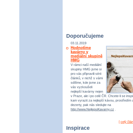
Doporučujeme
03.11.2019
Hodnotíme
kavárny v
mediální skupině
HMG
V rámci naší mediální
skupiny HMG jsme si
pro vás připravili sérii
článků, v nichž s vámi
sdílíme, kde jsme za
vás vyzkoušeli
nejlepší kavárny nejen
v Praze, ale i po celé ČR. Chcete-li se inspi
kam vyrazit za nejlepší kávou, prostředím 
dezerty, pak nás sledujte na
http://www.NejlepsiKavarny.cz
.
[
celý člá
Inspirace