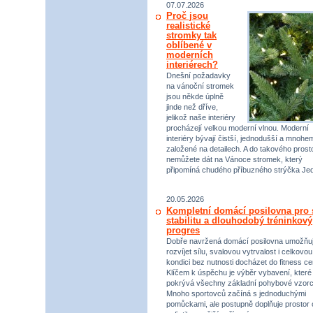
07.07.2026
Proč jsou
realistické
stromky tak
oblíbené v
moderních
interiérech?
Dnešní požadavky
na vánoční stromek
jsou někde úplně
jinde než dříve,
jelikož naše interiéry
procházejí velkou moderní vlnou. Moderní
interiéry bývají čistší, jednodušší a mnohe
založené na detailech. A do takového prost
nemůžete dát na Vánoce stromek, který
připomíná chudého příbuzného strýčka Jed
20.05.2026
Kompletní domácí posilovna pro s
stabilitu a dlouhodobý tréninkový
progres
Dobře navržená domácí posilovna umožňu
rozvíjet sílu, svalovou vytrvalost i celkovou
kondici bez nutnosti docházet do fitness ce
Klíčem k úspěchu je výběr vybavení, které
pokrývá všechny základní pohybové vzorc
Mnoho sportovců začíná s jednoduchými
pomůckami, ale postupně doplňuje prostor 