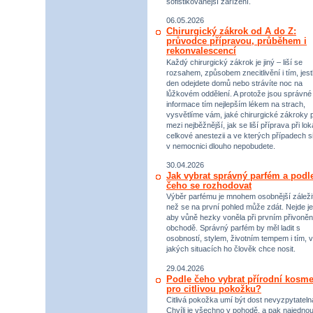
sofistikovanější zařízení.
06.05.2026
Chirurgický zákrok od A do Z:
průvodce přípravou, průběhem i
rekonvalescencí
Každý chirurgický zákrok je jiný – liší se
rozsahem, způsobem znecitlivění i tím, jestl
den odejdete domů nebo strávíte noc na
lůžkovém oddělení. A protože jsou správné
informace tím nejlepším lékem na strach,
vysvětlíme vám, jaké chirurgické zákroky p
mezi nejběžnější, jak se liší příprava při lok
celkové anestezii a ve kterých případech s
v nemocnici dlouho nepobudete.
30.04.2026
Jak vybrat správný parfém a podl
čeho se rozhodovat
Výběr parfému je mnohem osobnější záležit
než se na první pohled může zdát. Nejde je
aby vůně hezky voněla při prvním přivoněn
obchodě. Správný parfém by měl ladit s
osobností, stylem, životním tempem i tím, v
jakých situacích ho člověk chce nosit.
29.04.2026
Podle čeho vybrat přírodní kosme
pro citlivou pokožku?
Citlivá pokožka umí být dost nevyzpytateln
Chvíli je všechno v pohodě, a pak najednou