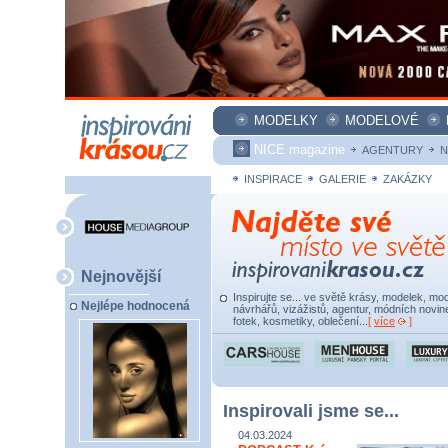
MODELKY
MODELOVÉ
NICE magazine
AGENTURY
N
INSPIRACE
GALERIE
ZAKÁZKY
Nejnovější
Inspirujte se... ve světě krásy, modelek, mod
Nejlépe hodnocená
návrhářů, vizážistů, agentur, módních novine
fotek, kosmetiky, oblečení...
[
více
]
Inspirovali jsme se...
04.03.2024