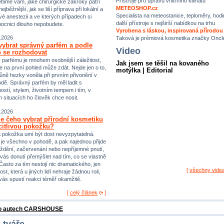
Přístroje pro úpravu vnitřního klimatu
tlíme vám, jaké chirurgické zákroky patří
METEOSHOP.cz
ejběžnější, jak se liší příprava při lokální a
Specialista na meteostanice, teploměry, hodi
vé anestezii a ve kterých případech si
další přístroje s nejširší nabídkou na trhu
ocnici dlouho nepobudete.
Vyrobena s láskou, inspirovaná přírodou
.2026
Taková je prémiová kosmetika značky Oncl
vybrat správný parfém a podle
Video
 se rozhodovat
 parfému je mnohem osobnější záležitost,
Jak jsem se těšil na kovaného
e na první pohled může zdát. Nejde jen o to,
motýlka | Editorial
ůně hezky voněla při prvním přivonění v
dě. Správný parfém by měl ladit s
ostí, stylem, životním tempem i tím, v
h situacích ho člověk chce nosit.
.2026
e čeho vybrat přírodní kosmetiku
citlivou pokožku?
vá pokožka umí být dost nevyzpytatelná.
i je všechno v pohodě, a pak najednou přijde
ždění, začervenání nebo nepříjemné pnutí,
 vás donutí přemýšlet nad tím, co se vlastně
 Často za tím nestojí nic dramatického, jen
[
všechny vide
st, která u jiných lidí nehraje žádnou roli,
 vás spustí reakci téměř okamžitě.
[
celý článek
]
 o autech CARSHOUSE