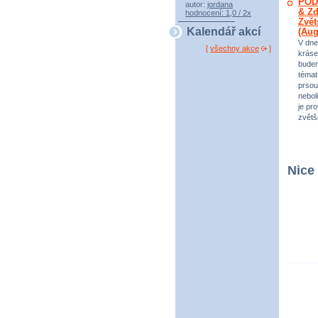
POD
autor:
jordana
& Zd
hodnocení: 1,0 / 2x
Zvět
Kalendář akcí
(Au
V dne
[
všechny akce
]
kráse
bude
témat
prsou
neboli
je pr
zvětš
Nice