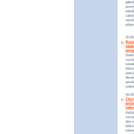
jeliko
proch
inter
založ
nemůž
připo
20.05
Komp
stab
prog
Dobře
rozvíj
kondi
Klíče
pokrý
Mnoho
pomůc
sofist
06.05
Chir
prův
reko
Každý 
rozsa
den o
lůžko
infor