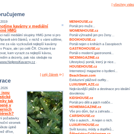
[
všechny vide
ručujeme
.2019
MENHOUSE.cz
otíme kavárny v mediální
Portál pro muže...
pině HMG
WOMENHOUSE.cz
Portál výhradně jen pro ženy…
ci naší mediální skupiny HMG jsme si pro
BOOKHOUSE.cz
ipravili sérii článků, v nichž s vámi sdílíme,
Portál nejen o knihách a časopisech
sme za vás vyzkoušeli nejlepší kavárny
GASTROHOUSE.cz
 v Praze, ale i po celé ČR. Chcete-li se
Portál o moderní gastronomii...
rovat, kam vyrazit za nejlepší kávou,
NICEMAGAZINE.cz
ředím a dezerty, pak nás sledujte na
Lifestylový portál, který je nice...
//www.NejlepsiKavarny.cz
.
HOUSEHOUSE.cz
Internetový magazine o bydlení...
[
celý článek
]
BeachSwan.com
irace
Exkluzivní plážové outfity...
LUXUSNIPLAZE.cz
.2026
Nejkrásnější pláže a destinace pro ideální
 jsou
dovolenou
istické
KIDSHOUSE.cz
mky tak
Portál pro děti a jejich rodiče...
bené v
HOMEMAGAZINE.cz
erních
Vše pro dům, byt a zahradu…
riérech?
CARSHOUSE.cz
ní požadavky
Vše o autech... A nejen o nich.
noční stromek
LUXURYHOUSE.cz
někde úplně
Svět luxusu, módy a doplňků...
než dříve,
ŠéfredaktorZaVolantem.cz