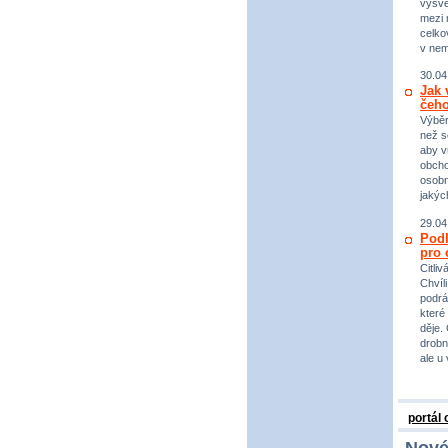
vysvě
mezi n
celko
v nem
30.04
Jak 
čeho
Výběr
než s
aby v
obcho
osobn
jakýc
29.04
Podl
pro 
Citli
Chvíl
podrá
které
děje.
drobno
ale u
portál