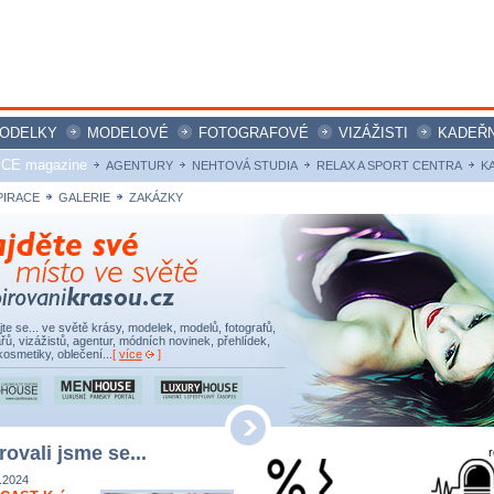
ODELKY
MODELOVÉ
FOTOGRAFOVÉ
VIZÁŽISTI
KADEŘN
ICE magazine
AGENTURY
NEHTOVÁ STUDIA
RELAX A SPORT CENTRA
K
PIRACE
GALERIE
ZAKÁZKY
ujte se... ve světě krásy, modelek, modelů, fotografů,
řů, vizážistů, agentur, módních novinek, přehlídek,
kosmetiky, oblečení...
[
více
]
rovali jsme se...
.2024