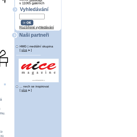
v 11065 galeriích
Vyhledávání
Rozšířené vyhledávání
Naši partneři
HMG | mediální skupina
[
více
]
... nech se inspirovat
[
více
]
ká
u
ému.
Co
 b)