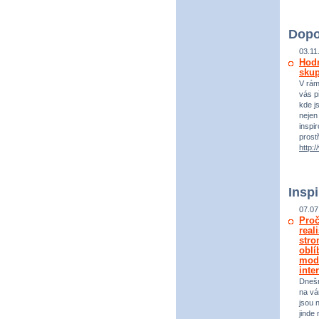
Dopo
03.11
Hodn
sku
V rám
vás př
kde j
nejen
inspi
prost
http:
Insp
07.07
Proč
real
stro
oblí
mod
inte
Dneš
na vá
jsou 
jinde 