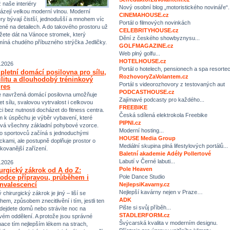
ž naše interiéry
Nový osobní blog „motoristického novináře“.
ázejí velkou moderní vlnou. Moderní
CINEMAHOUSE.cz
iéry bývají čistší, jednodušší a mnohem víc
Portál o filmových novinkách
ené na detailech. A do takového prostoru už
CELEBRITYHOUSE.cz
ete dát na Vánoce stromek, který
Dění z českého showbyznysu...
míná chudého příbuzného strýčka Jedličky.
GOLFMAGAZINE.cz
Web plný golfu...
HOTELHOUSE.cz
.2026
Portál o hotelech, pensionech a spa resorte
letní domácí posilovna pro sílu,
RozhovoryZaVolantem.cz
ilitu a dlouhodobý tréninkový
Portál s videorozhovory z testovaných aut
res
PODCASTHOUSE.cz
 navržená domácí posilovna umožňuje
Zajímavé podcasty pro každého...
et sílu, svalovou vytrvalost i celkovou
FREEBIKE
ci bez nutnosti docházet do fitness centra.
Česká sdílená elektrokola Freebike
m k úspěchu je výběr vybavení, které
PIPNI.cz
vá všechny základní pohybové vzorce.
Moderní hosting...
 sportovců začíná s jednoduchými
HOUSE Media Group
kami, ale postupně doplňuje prostor o
Mediální skupina plná lifestylových portálů...
ikovanější zařízení.
Baletní akademie Adély Pollertové
Labutí v Černé labuti...
.2026
Pole Heaven
urgický zákrok od A do Z:
Pole Dance Studio
odce přípravou, průběhem i
nvalescencí
NejlepsiKavarny.cz
Nejlepší kavárny nejen v Praze…
chirurgický zákrok je jiný – liší se
ADK
hem, způsobem znecitlivění i tím, jestli ten
Pište si svůj příběh...
dejdete domů nebo strávíte noc na
STADLERFORM.cz
vém oddělení. A protože jsou správné
Švýcarská kvalita v moderním designu.
mace tím nejlepším lékem na strach,