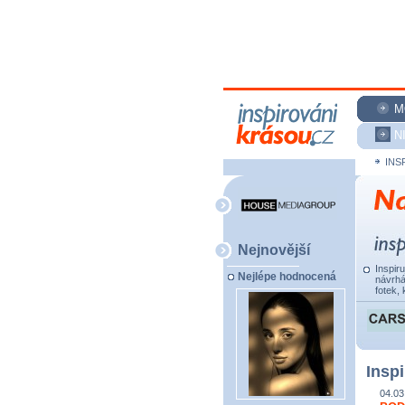
M
N
INS
Nejnovější
Inspir
Nejlépe hodnocená
návrhá
fotek, 
Inspi
04.03