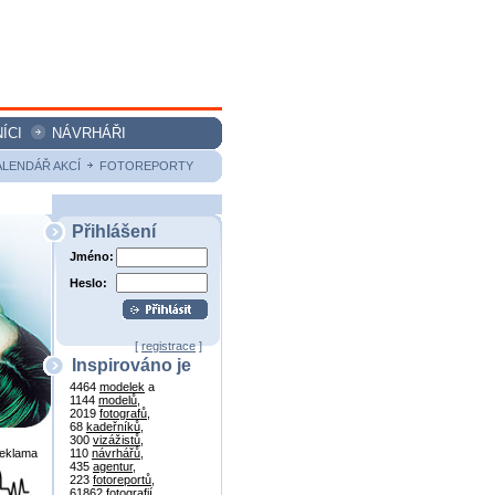
ÍCI
NÁVRHÁŘI
ALENDÁŘ AKCÍ
FOTOREPORTY
Přihlášení
Jméno:
Heslo:
[
registrace
]
Inspirováno je
4464
modelek
a
1144
modelů
,
2019
fotografů
,
68
kadeřníků
,
300
vizážistů
,
reklama
110
návrhářů
,
435
agentur
,
223
fotoreportů
,
61862
fotografií