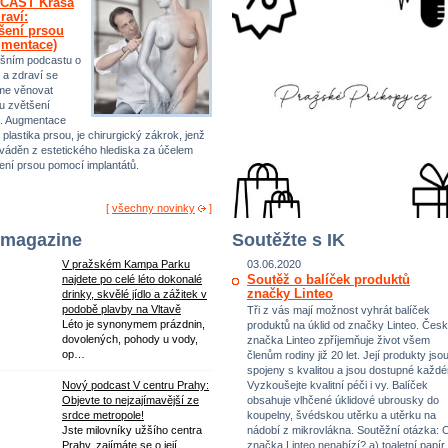
CAST Krása
raví:
šení prsou
gmentace)
šním podcastu o
 a zdraví se
me věnovat
u zvětšení
. Augmentace
 plastika prsou, je chirurgický zákrok, jenž
ováděn z estetického hlediska za účelem
ení prsou pomocí implantátů.
[
všechny novinky
]
 magazine
Soutěžte s IK
V pražském Kampa Parku
03.06.2020
Soutěž o balíček produktů
najdete po celé léto dokonalé
značky Linteo
drinky, skvělé jídlo a zážitek v
podobě plavby na Vltavě
Tři z vás mají možnost vyhrát balíček
Léto je synonymem prázdnin,
produktů na úklid od značky Linteo. Čes
dovolených, pohody u vody,
značka Linteo zpříjemňuje život všem
op…
členům rodiny již 20 let. Její produkty jso
spojeny s kvalitou a jsou dostupné každ
Vyzkoušejte kvalitní péči i vy. Balíček
Nový podcast V centru Prahy:
obsahuje vlhčené úklidové ubrousky do
Objevte to nejzajímavější ze
koupelny, švédskou utěrku a utěrku na
srdce metropole!
nádobí z mikrovlákna. Soutěžní otázka: 
Jste milovníky užšího centra
značka Linteo nenabízí? a) toaletní papír,
Prahy, zajímáte se o její