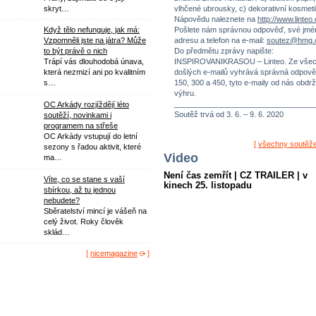
vlhčené ubrousky, c) dekorativní kosmeti
skryt…
Nápovědu naleznete na
http://www.linteo
Pošlete nám správnou odpověď, své jmé
Když tělo nefunguje, jak má:
adresu a telefon na e-mail:
soutez@hmg.
Vzpomněli jste na játra? Může
Do předmětu zprávy napište:
to být právě o nich
INSPIROVANIKRASOU – Linteo. Ze vše
Trápí vás dlouhodobá únava,
došlých e-mailů vyhrává správná odpově
která nezmizí ani po kvalitním
150, 300 a 450, tyto e-maily od nás obdrž
s…
výhru.
_________________________________
OC Arkády rozjíždějí léto
Soutěž trvá od 3. 6. – 9. 6. 2020
soutěží, novinkami i
programem na střeše
OC Arkády vstupují do letní
[
všechny soutěž
sezony s řadou aktivit, které
Video
ma…
Není čas zemřít | CZ TRAILER | v
Víte, co se stane s vaší
kinech 25. listopadu
sbírkou, až tu jednou
nebudete?
Sběratelství mincí je vášeň na
celý život. Roky člověk
sklád…
[
nicemagazine
]