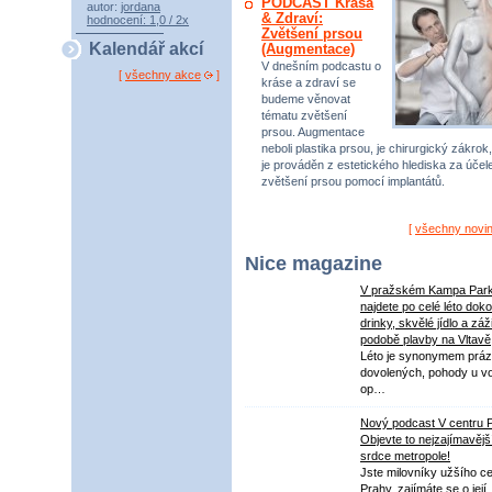
PODCAST Krása
autor:
jordana
& Zdraví:
hodnocení: 1,0 / 2x
Zvětšení prsou
Kalendář akcí
(Augmentace)
V dnešním podcastu o
[
všechny akce
]
kráse a zdraví se
budeme věnovat
tématu zvětšení
prsou. Augmentace
neboli plastika prsou, je chirurgický zákrok,
je prováděn z estetického hlediska za úče
zvětšení prsou pomocí implantátů.
[
všechny novi
Nice magazine
V pražském Kampa Par
najdete po celé léto dok
drinky, skvělé jídlo a záž
podobě plavby na Vltavě
Léto je synonymem práz
dovolených, pohody u v
op…
Nový podcast V centru 
Objevte to nejzajímavějš
srdce metropole!
Jste milovníky užšího ce
Prahy, zajímáte se o její