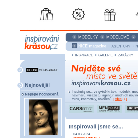
MODELKY
MODELOVÉ
NICE magazine
AGENTURY
N
INSPIRACE
GALERIE
ZAKÁZKY
Nejnovější
Inspirujte se... ve světě krásy, modelek, mod
Nejlépe hodnocená
návrhářů, vizážistů, agentur, módních novine
fotek, kosmetiky, oblečení...
[
více
]
Inspirovali jsme se...
04.03.2024