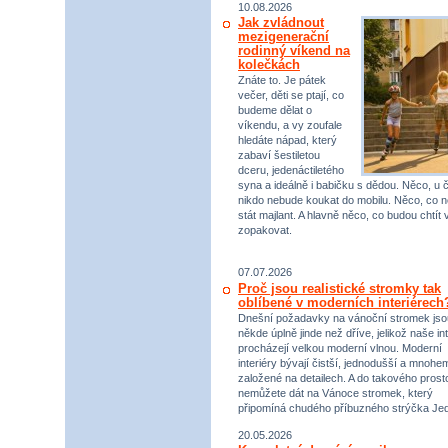
10.08.2026
Jak zvládnout
mezigenerační
rodinný víkend na
kolečkách
Znáte to. Je pátek
večer, děti se ptají, co
budeme dělat o
víkendu, a vy zoufale
hledáte nápad, který
zabaví šestiletou
dceru, jedenáctiletého
syna a ideálně i babičku s dědou. Něco, u 
nikdo nebude koukat do mobilu. Něco, co 
stát majlant. A hlavně něco, co budou chtít 
zopakovat.
07.07.2026
Proč jsou realistické stromky tak
oblíbené v moderních interiérech
Dnešní požadavky na vánoční stromek jso
někde úplně jinde než dříve, jelikož naše int
procházejí velkou moderní vlnou. Moderní
interiéry bývají čistší, jednodušší a mnohe
založené na detailech. A do takového prost
nemůžete dát na Vánoce stromek, který
připomíná chudého příbuzného strýčka Jed
20.05.2026