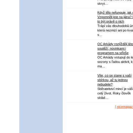
skryt…
Když tělo nefunguje, jak
Vzpomněli jste na játra?
to být právě o nich
Trápí vás dlouhodobá ú
která nezmizí ani po kval
s…
OC Arkády rozjíždějí lét
soutěží, novinkami i
programem na střeše
OC Arkády vstupují do le
sezony s řadou aktivit, k
ma…
Víte, co se stane s vaší
sbírkou, až tu jednou
nebudete?
Sběratelství mincí je vá
celý život. Roky člověk
sklád…
[
nicemagaz