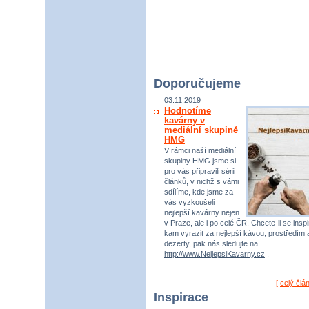
Doporučujeme
03.11.2019
Hodnotíme
kavárny v
mediální skupině
HMG
V rámci naší mediální
skupiny HMG jsme si
pro vás připravili sérii
článků, v nichž s vámi
sdílíme, kde jsme za
vás vyzkoušeli
nejlepší kavárny nejen
v Praze, ale i po celé ČR. Chcete-li se inspi
kam vyrazit za nejlepší kávou, prostředím 
dezerty, pak nás sledujte na
http://www.NejlepsiKavarny.cz
.
[
celý člá
Inspirace