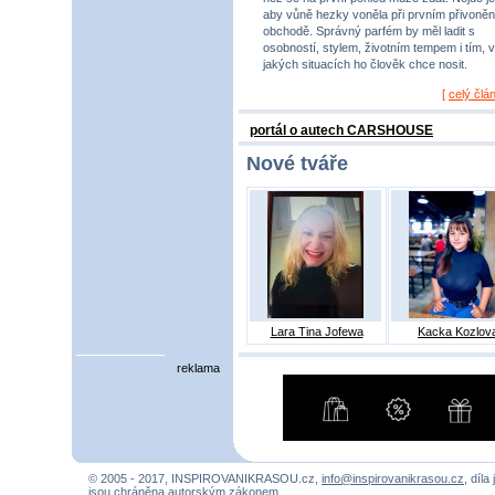
aby vůně hezky voněla při prvním přivoněn
obchodě. Správný parfém by měl ladit s
osobností, stylem, životním tempem i tím, v
jakých situacích ho člověk chce nosit.
[
celý člá
portál o autech CARSHOUSE
Nové tváře
Lara Tina Jofewa
Kacka Kozlov
reklama
© 2005 - 2017, INSPIROVANIKRASOU.cz,
info@inspirovanikrasou.cz
, díla
jsou chráněna autorským zákonem.