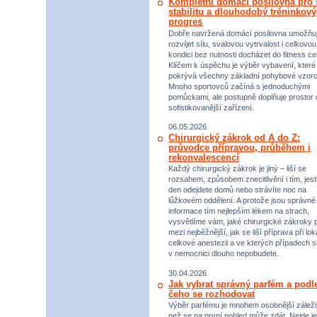
Kompletní domácí posilovna pro s
stabilitu a dlouhodobý tréninkový
progres
Dobře navržená domácí posilovna umožňu
rozvíjet sílu, svalovou vytrvalost i celkovou
kondici bez nutnosti docházet do fitness ce
Klíčem k úspěchu je výběr vybavení, které
pokrývá všechny základní pohybové vzorc
Mnoho sportovců začíná s jednoduchými
pomůckami, ale postupně doplňuje prostor 
sofistikovanější zařízení.
06.05.2026
Chirurgický zákrok od A do Z:
průvodce přípravou, průběhem i
rekonvalescencí
Každý chirurgický zákrok je jiný – liší se
rozsahem, způsobem znecitlivění i tím, jestl
den odejdete domů nebo strávíte noc na
lůžkovém oddělení. A protože jsou správné
informace tím nejlepším lékem na strach,
vysvětlíme vám, jaké chirurgické zákroky p
mezi nejběžnější, jak se liší příprava při lok
celkové anestezii a ve kterých případech s
v nemocnici dlouho nepobudete.
30.04.2026
Jak vybrat správný parfém a podl
čeho se rozhodovat
Výběr parfému je mnohem osobnější záležit
než se na první pohled může zdát. Nejde je