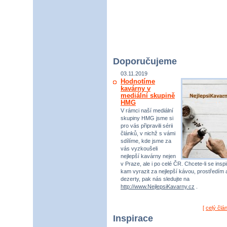
Doporučujeme
03.11.2019
Hodnotíme
kavárny v
mediální skupině
HMG
V rámci naší mediální
skupiny HMG jsme si
pro vás připravili sérii
článků, v nichž s vámi
sdílíme, kde jsme za
vás vyzkoušeli
nejlepší kavárny nejen
v Praze, ale i po celé ČR. Chcete-li se inspi
kam vyrazit za nejlepší kávou, prostředím 
dezerty, pak nás sledujte na
http://www.NejlepsiKavarny.cz
.
[
celý člá
Inspirace