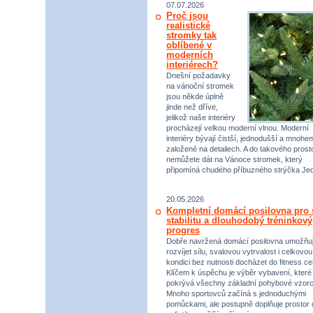
07.07.2026
Proč jsou
realistické
stromky tak
oblíbené v
moderních
interiérech?
Dnešní požadavky
na vánoční stromek
jsou někde úplně
jinde než dříve,
jelikož naše interiéry
procházejí velkou moderní vlnou. Moderní
interiéry bývají čistší, jednodušší a mnohe
založené na detailech. A do takového prost
nemůžete dát na Vánoce stromek, který
připomíná chudého příbuzného strýčka Jed
20.05.2026
Kompletní domácí posilovna pro s
stabilitu a dlouhodobý tréninkový
progres
Dobře navržená domácí posilovna umožňu
rozvíjet sílu, svalovou vytrvalost i celkovou
kondici bez nutnosti docházet do fitness ce
Klíčem k úspěchu je výběr vybavení, které
pokrývá všechny základní pohybové vzorc
Mnoho sportovců začíná s jednoduchými
pomůckami, ale postupně doplňuje prostor 