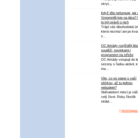
skryt…
Když tělo nefunguje, jak
Vzpomněli jste na játra?
to být právě o nich
Trápí vás dlouhodobá ú
která nezmizí ani po kval
s…
OC Arkády rozjíždějí lét
soutěží, novinkami i
programem na střeše
OC Arkády vstupují do le
sezony s řadou aktivit, k
ma…
Víte, co se stane s vaší
sbírkou, až tu jednou
nebudete?
Sběratelství mincí je vá
celý život. Roky člověk
sklád…
[
nicemagaz