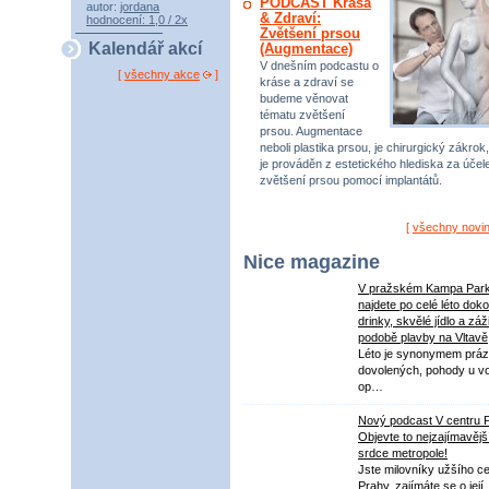
PODCAST Krása
autor:
jordana
& Zdraví:
hodnocení: 1,0 / 2x
Zvětšení prsou
Kalendář akcí
(Augmentace)
V dnešním podcastu o
[
všechny akce
]
kráse a zdraví se
budeme věnovat
tématu zvětšení
prsou. Augmentace
neboli plastika prsou, je chirurgický zákrok,
je prováděn z estetického hlediska za úče
zvětšení prsou pomocí implantátů.
[
všechny novi
Nice magazine
V pražském Kampa Par
najdete po celé léto dok
drinky, skvělé jídlo a záž
podobě plavby na Vltavě
Léto je synonymem práz
dovolených, pohody u v
op…
Nový podcast V centru 
Objevte to nejzajímavějš
srdce metropole!
Jste milovníky užšího ce
Prahy, zajímáte se o její