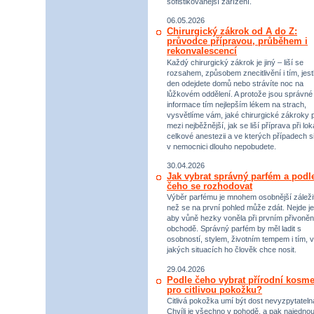
sofistikovanější zařízení.
06.05.2026
Chirurgický zákrok od A do Z:
průvodce přípravou, průběhem i
rekonvalescencí
Každý chirurgický zákrok je jiný – liší se
rozsahem, způsobem znecitlivění i tím, jestl
den odejdete domů nebo strávíte noc na
lůžkovém oddělení. A protože jsou správné
informace tím nejlepším lékem na strach,
vysvětlíme vám, jaké chirurgické zákroky p
mezi nejběžnější, jak se liší příprava při lok
celkové anestezii a ve kterých případech s
v nemocnici dlouho nepobudete.
30.04.2026
Jak vybrat správný parfém a podl
čeho se rozhodovat
Výběr parfému je mnohem osobnější záležit
než se na první pohled může zdát. Nejde je
aby vůně hezky voněla při prvním přivoněn
obchodě. Správný parfém by měl ladit s
osobností, stylem, životním tempem i tím, v
jakých situacích ho člověk chce nosit.
29.04.2026
Podle čeho vybrat přírodní kosme
pro citlivou pokožku?
Citlivá pokožka umí být dost nevyzpytateln
Chvíli je všechno v pohodě, a pak najednou