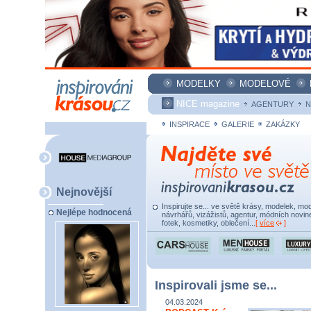
MODELKY
MODELOVÉ
NICE magazine
AGENTURY
N
INSPIRACE
GALERIE
ZAKÁZKY
Nejnovější
Inspirujte se... ve světě krásy, modelek, mod
Nejlépe hodnocená
návrhářů, vizážistů, agentur, módních novine
fotek, kosmetiky, oblečení...
[
více
]
Inspirovali jsme se...
04.03.2024