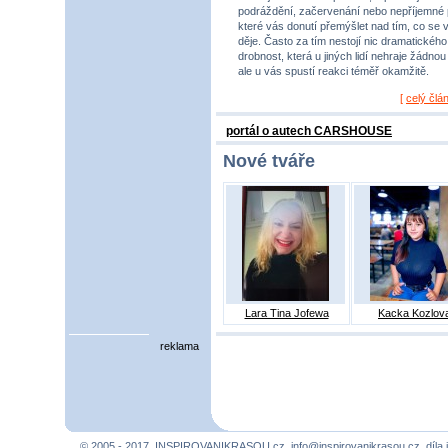
podráždění, začervenání nebo nepříjemné 
které vás donutí přemýšlet nad tím, co se 
děje. Často za tím nestojí nic dramatického,
drobnost, která u jiných lidí nehraje žádnou r
ale u vás spustí reakci téměř okamžitě.
[
celý člá
portál o autech CARSHOUSE
Nové tváře
Lara Tina Jofewa
Kacka Kozlov
reklama
© 2005 - 2017, INSPIROVANIKRASOU.cz,
info@inspirovanikrasou.cz
, díla