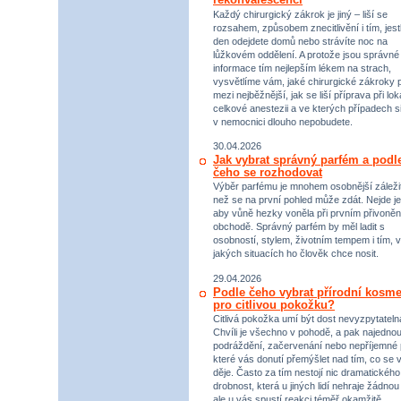
Každý chirurgický zákrok je jiný – liší se
rozsahem, způsobem znecitlivění i tím, jestl
den odejdete domů nebo strávíte noc na
lůžkovém oddělení. A protože jsou správné
informace tím nejlepším lékem na strach,
vysvětlíme vám, jaké chirurgické zákroky p
mezi nejběžnější, jak se liší příprava při lok
celkové anestezii a ve kterých případech s
v nemocnici dlouho nepobudete.
30.04.2026
Jak vybrat správný parfém a podl
čeho se rozhodovat
Výběr parfému je mnohem osobnější záležit
než se na první pohled může zdát. Nejde je
aby vůně hezky voněla při prvním přivoněn
obchodě. Správný parfém by měl ladit s
osobností, stylem, životním tempem i tím, v
jakých situacích ho člověk chce nosit.
29.04.2026
Podle čeho vybrat přírodní kosme
pro citlivou pokožku?
Citlivá pokožka umí být dost nevyzpytateln
Chvíli je všechno v pohodě, a pak najednou
podráždění, začervenání nebo nepříjemné 
které vás donutí přemýšlet nad tím, co se 
děje. Často za tím nestojí nic dramatického,
drobnost, která u jiných lidí nehraje žádnou r
ale u vás spustí reakci téměř okamžitě.