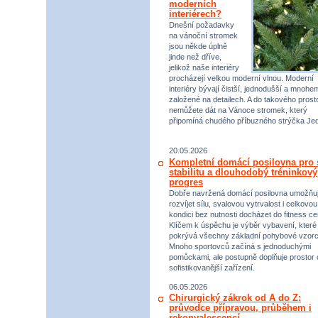
moderních
interiérech?
Dnešní požadavky
na vánoční stromek
jsou někde úplně
jinde než dříve,
jelikož naše interiéry
procházejí velkou moderní vlnou. Moderní
interiéry bývají čistší, jednodušší a mnohe
založené na detailech. A do takového prost
nemůžete dát na Vánoce stromek, který
připomíná chudého příbuzného strýčka Jed
20.05.2026
Kompletní domácí posilovna pro s
stabilitu a dlouhodobý tréninkový
progres
Dobře navržená domácí posilovna umožňu
rozvíjet sílu, svalovou vytrvalost i celkovou
kondici bez nutnosti docházet do fitness ce
Klíčem k úspěchu je výběr vybavení, které
pokrývá všechny základní pohybové vzorc
Mnoho sportovců začíná s jednoduchými
pomůckami, ale postupně doplňuje prostor 
sofistikovanější zařízení.
06.05.2026
Chirurgický zákrok od A do Z:
průvodce přípravou, průběhem i
rekonvalescencí