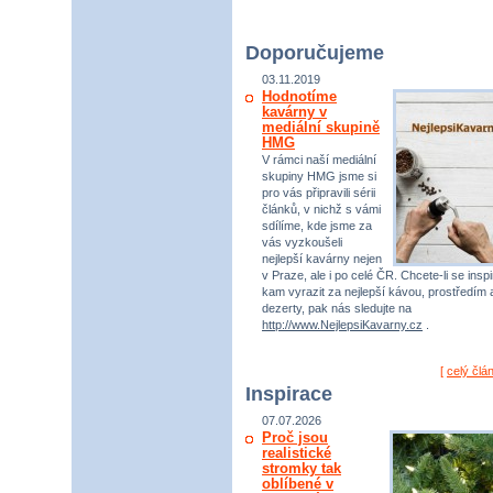
Doporučujeme
03.11.2019
Hodnotíme
kavárny v
mediální skupině
HMG
V rámci naší mediální
skupiny HMG jsme si
pro vás připravili sérii
článků, v nichž s vámi
sdílíme, kde jsme za
vás vyzkoušeli
nejlepší kavárny nejen
v Praze, ale i po celé ČR. Chcete-li se inspi
kam vyrazit za nejlepší kávou, prostředím 
dezerty, pak nás sledujte na
http://www.NejlepsiKavarny.cz
.
[
celý člá
Inspirace
07.07.2026
Proč jsou
realistické
stromky tak
oblíbené v