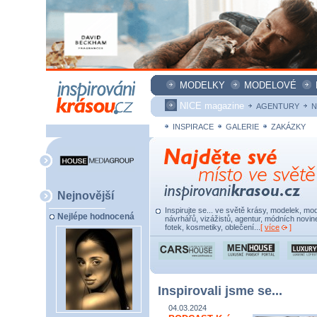
MODELKY
MODELOVÉ
NICE magazine
AGENTURY
N
INSPIRACE
GALERIE
ZAKÁZKY
Nejnovější
Inspirujte se... ve světě krásy, modelek, mod
Nejlépe hodnocená
návrhářů, vizážistů, agentur, módních novine
fotek, kosmetiky, oblečení...
[
více
]
Inspirovali jsme se...
04.03.2024