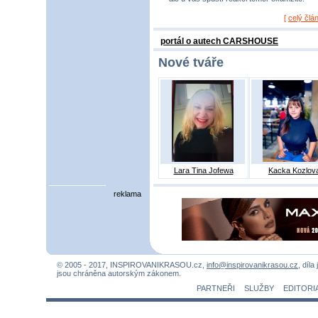
[
celý člá
portál o autech CARSHOUSE
Nové tváře
Lara Tina Jofewa
Kacka Kozlov
reklama
© 2005 - 2017, INSPIROVANIKRASOU.cz,
info@inspirovanikrasou.cz
, díla
jsou chráněna autorským zákonem.
PARTNEŘI
SLUŽBY
EDITORI