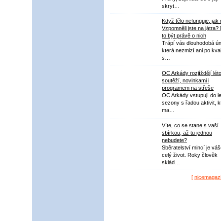
skryt…
Když tělo nefunguje, jak
Vzpomněli jste na játra?
to být právě o nich
Trápí vás dlouhodobá ú
která nezmizí ani po kval
s…
OC Arkády rozjíždějí lét
soutěží, novinkami i
programem na střeše
OC Arkády vstupují do le
sezony s řadou aktivit, k
ma…
Víte, co se stane s vaší
sbírkou, až tu jednou
nebudete?
Sběratelství mincí je vá
celý život. Roky člověk
sklád…
[
nicemagaz