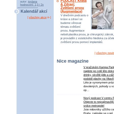
PODCAST Krása
autor:
jordana
& Zdraví:
hodnocení: 1,0 / 2x
Zvětšení prsou
Kalendář akcí
(Augmentace)
V dnešním podcastu o
[
všechny akce
]
kráse a zdraví se
budeme věnovat
tématu zvětšení
prsou. Augmentace
neboli plastika prsou, je chirurgický zákrok,
je prováděn z estetického hlediska za úče
zvětšení prsou pomocí implantátů.
[
všechny novi
Nice magazine
V pražském Kampa Par
najdete po celé léto dok
drinky, skvělé jídlo a záž
podobě plavby na Vltavě
Léto je synonymem práz
dovolených, pohody u v
op…
Nový podcast V centru 
Objevte to nejzajímavějš
srdce metropole!
Jste milovníky užšího ce
Prahy, zajímáte se o její