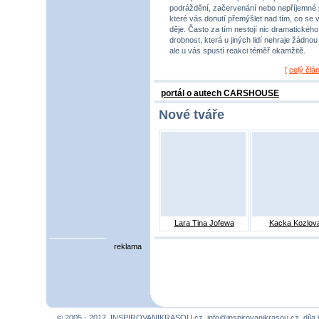
podráždění, začervenání nebo nepříjemné 
které vás donutí přemýšlet nad tím, co se 
děje. Často za tím nestojí nic dramatického,
drobnost, která u jiných lidí nehraje žádnou r
ale u vás spustí reakci téměř okamžitě.
[
celý člá
portál o autech CARSHOUSE
Nové tváře
Lara Tina Jofewa
Kacka Kozlov
reklama
© 2005 - 2017, INSPIROVANIKRASOU.cz,
info@inspirovanikrasou.cz
, díla