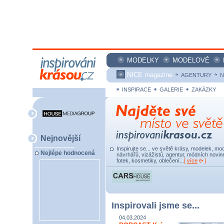
MODELKY
MODELOVÉ
NICE magazine
AGENTURY
N
INSPIRACE
GALERIE
ZAKÁZKY
Nejnovější
Inspirujte se... ve světě krásy, modelek, mod
Nejlépe hodnocená
návrhářů, vizážistů, agentur, módních novine
fotek, kosmetiky, oblečení...
[
více
]
Inspirovali jsme se...
04.03.2024