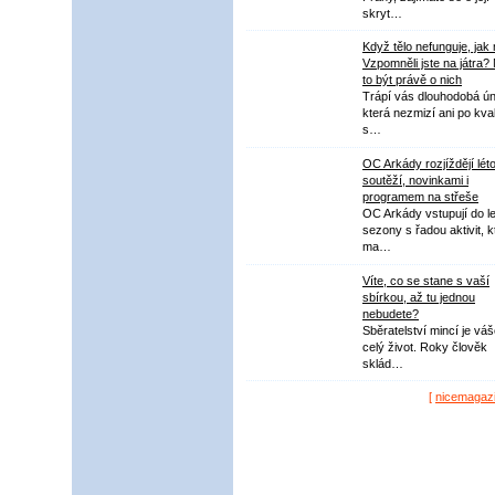
skryt…
Když tělo nefunguje, jak
Vzpomněli jste na játra?
to být právě o nich
Trápí vás dlouhodobá ú
která nezmizí ani po kval
s…
OC Arkády rozjíždějí lét
soutěží, novinkami i
programem na střeše
OC Arkády vstupují do le
sezony s řadou aktivit, k
ma…
Víte, co se stane s vaší
sbírkou, až tu jednou
nebudete?
Sběratelství mincí je vá
celý život. Roky člověk
sklád…
[
nicemagaz