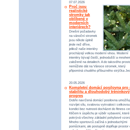
07.07.2026
Proč jsou
realistické
stromky tak
oblíbené v
moderních
interiérech?
Dnešní požadavky
na vánoční stromek
jsou někde úplně
jinde než dříve,
jelikož naše interiéry
procházejí velkou moderní vlnou. Moderní
interiéry bývají čistší, jednodušší a mnohe
založené na detailech. A do takového prost
nemůžete dát na Vánoce stromek, který
připomíná chudého příbuzného strýčka Jed
20.05.2026
Kompletní domácí posilovna pro s
stabilitu a dlouhodobý tréninkový
progres
Dobře navržená domácí posilovna umožňu
rozvíjet sílu, svalovou vytrvalost i celkovou
kondici bez nutnosti docházet do fitness ce
Klíčem k úspěchu je výběr vybavení, které
pokrývá všechny základní pohybové vzorc
Mnoho sportovců začíná s jednoduchými
pomůckami, ale postupně doplňuje prostor 