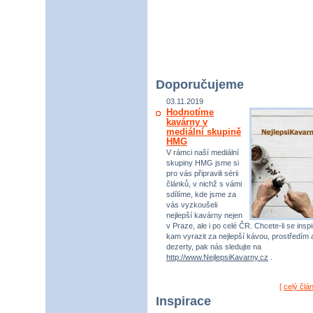
Doporučujeme
03.11.2019
Hodnotíme
kavárny v
mediální skupině
HMG
V rámci naší mediální
skupiny HMG jsme si
pro vás připravili sérii
článků, v nichž s vámi
sdílíme, kde jsme za
vás vyzkoušeli
nejlepší kavárny nejen
v Praze, ale i po celé ČR. Chcete-li se inspi
kam vyrazit za nejlepší kávou, prostředím 
dezerty, pak nás sledujte na
http://www.NejlepsiKavarny.cz
.
[
celý člá
Inspirace