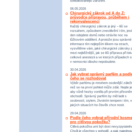
sofistikovanější zařízení.
06.05.2026
Chirurgický zákrok od A do Z:
průvodce přípravou, průběhem i
rekonvalescencí
Každý chirurgický zákrok je jiný – liší se
rozsahem, způsobem znecitlivění i tím, jestl
den odejdete domů nebo strávíte noc na
lůžkovém oddělení. A protože jsou správné
informace tím nejlepším lékem na strach,
vysvětlíme vám, jaké chirurgické zákroky p
mezi nejběžnější, jak se liší příprava při lok
celkové anestezii a ve kterých případech s
v nemocnici dlouho nepobudete.
30.04.2026
Jak vybrat správný parfém a podl
čeho se rozhodovat
Výběr parfému je mnohem osobnější záležit
než se na první pohled může zdát. Nejde je
aby vůně hezky voněla při prvním přivoněn
obchodě. Správný parfém by měl ladit s
osobností, stylem, životním tempem i tím, v
jakých situacích ho člověk chce nosit.
29.04.2026
Podle čeho vybrat přírodní kosme
pro citlivou pokožku?
Citlivá pokožka umí být dost nevyzpytateln
Chvíli je všechno v pohodě, a pak najednou