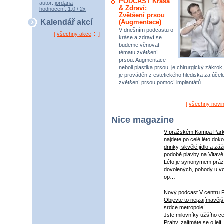
PODCAST Krása
autor:
jordana
& Zdraví:
hodnocení: 1,0 / 2x
Zvětšení prsou
Kalendář akcí
(Augmentace)
V dnešním podcastu o
[
všechny akce
]
kráse a zdraví se
budeme věnovat
tématu zvětšení
prsou. Augmentace
neboli plastika prsou, je chirurgický zákrok,
je prováděn z estetického hlediska za úče
zvětšení prsou pomocí implantátů.
[
všechny novi
Nice magazine
V pražském Kampa Par
najdete po celé léto dok
drinky, skvělé jídlo a záž
podobě plavby na Vltavě
Léto je synonymem práz
dovolených, pohody u v
op…
Nový podcast V centru 
Objevte to nejzajímavějš
srdce metropole!
Jste milovníky užšího ce
Prahy, zajímáte se o její