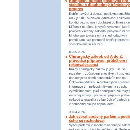
Kompletní domácí posilovna pro s
stabilitu a dlouhodobý tréninkový
progres
Dobře navržená domácí posilovna umožňu
rozvíjet sílu, svalovou vytrvalost i celkovou
kondici bez nutnosti docházet do fitness ce
Klíčem k úspěchu je výběr vybavení, které
pokrývá všechny základní pohybové vzorc
Mnoho sportovců začíná s jednoduchými
pomůckami, ale postupně doplňuje prostor 
sofistikovanější zařízení.
06.05.2026
Chirurgický zákrok od A do Z:
průvodce přípravou, průběhem i
rekonvalescencí
Každý chirurgický zákrok je jiný – liší se
rozsahem, způsobem znecitlivění i tím, jestl
den odejdete domů nebo strávíte noc na
lůžkovém oddělení. A protože jsou správné
informace tím nejlepším lékem na strach,
vysvětlíme vám, jaké chirurgické zákroky p
mezi nejběžnější, jak se liší příprava při lok
celkové anestezii a ve kterých případech s
v nemocnici dlouho nepobudete.
30.04.2026
Jak vybrat správný parfém a podl
čeho se rozhodovat
Výběr parfému je mnohem osobnější záležit
než se na první pohled může zdát. Nejde je