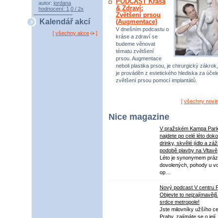
PODCAST Krása
autor:
jordana
& Zdraví:
hodnocení: 1,0 / 2x
Zvětšení prsou
Kalendář akcí
(Augmentace)
V dnešním podcastu o
[
všechny akce
]
kráse a zdraví se
budeme věnovat
tématu zvětšení
prsou. Augmentace
neboli plastika prsou, je chirurgický zákrok,
je prováděn z estetického hlediska za úče
zvětšení prsou pomocí implantátů.
[
všechny novi
Nice magazine
V pražském Kampa Par
najdete po celé léto dok
drinky, skvělé jídlo a záž
podobě plavby na Vltavě
Léto je synonymem práz
dovolených, pohody u v
op…
Nový podcast V centru 
Objevte to nejzajímavějš
srdce metropole!
Jste milovníky užšího ce
Prahy, zajímáte se o její