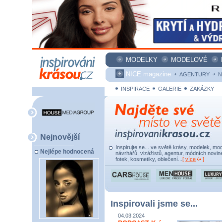
MODELKY
MODELOVÉ
NICE magazine
AGENTURY
N
INSPIRACE
GALERIE
ZAKÁZKY
Nejnovější
Inspirujte se... ve světě krásy, modelek, mod
Nejlépe hodnocená
návrhářů, vizážistů, agentur, módních novine
fotek, kosmetiky, oblečení...
[
více
]
Inspirovali jsme se...
04.03.2024