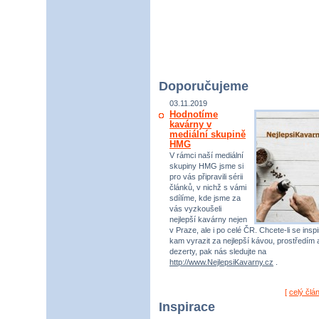
Doporučujeme
03.11.2019
Hodnotíme
kavárny v
mediální skupině
HMG
V rámci naší mediální
skupiny HMG jsme si
pro vás připravili sérii
článků, v nichž s vámi
sdílíme, kde jsme za
vás vyzkoušeli
nejlepší kavárny nejen
v Praze, ale i po celé ČR. Chcete-li se inspi
kam vyrazit za nejlepší kávou, prostředím 
dezerty, pak nás sledujte na
http://www.NejlepsiKavarny.cz
.
[
celý člá
Inspirace