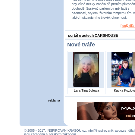
aby vůně hezky voněla při prvním přivoněn
obchodě. Správný parfém by měl ladit s
osobností, stylem, životním tempem i tím, v
jakých situacích ho člověk chce nosit.
[
celý člá
portál o autech CARSHOUSE
Nové tváře
Lara Tina Jofewa
Kacka Kozlov
reklama
© 2005 - 2017, INSPIROVANIKRASOU.cz,
info@inspirovanikrasou.cz
, díla
jsou chráněna autorským zákonem.