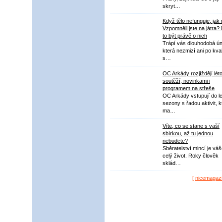
skryt…
Když tělo nefunguje, jak
Vzpomněli jste na játra?
to být právě o nich
Trápí vás dlouhodobá ú
která nezmizí ani po kval
s…
OC Arkády rozjíždějí lét
soutěží, novinkami i
programem na střeše
OC Arkády vstupují do le
sezony s řadou aktivit, k
ma…
Víte, co se stane s vaší
sbírkou, až tu jednou
nebudete?
Sběratelství mincí je vá
celý život. Roky člověk
sklád…
[
nicemagaz