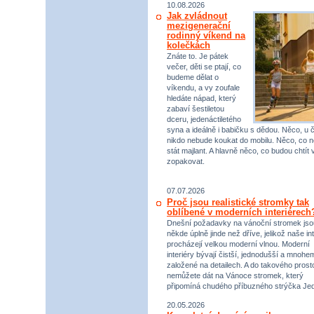
10.08.2026
Jak zvládnout
mezigenerační
rodinný víkend na
kolečkách
Znáte to. Je pátek
večer, děti se ptají, co
budeme dělat o
víkendu, a vy zoufale
hledáte nápad, který
zabaví šestiletou
dceru, jedenáctiletého
syna a ideálně i babičku s dědou. Něco, u 
nikdo nebude koukat do mobilu. Něco, co 
stát majlant. A hlavně něco, co budou chtít 
zopakovat.
07.07.2026
Proč jsou realistické stromky tak
oblíbené v moderních interiérech
Dnešní požadavky na vánoční stromek jso
někde úplně jinde než dříve, jelikož naše int
procházejí velkou moderní vlnou. Moderní
interiéry bývají čistší, jednodušší a mnohe
založené na detailech. A do takového prost
nemůžete dát na Vánoce stromek, který
připomíná chudého příbuzného strýčka Jed
20.05.2026