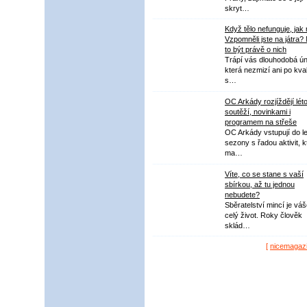
skryt…
Když tělo nefunguje, jak
Vzpomněli jste na játra?
to být právě o nich
Trápí vás dlouhodobá ú
která nezmizí ani po kval
s…
OC Arkády rozjíždějí lét
soutěží, novinkami i
programem na střeše
OC Arkády vstupují do le
sezony s řadou aktivit, k
ma…
Víte, co se stane s vaší
sbírkou, až tu jednou
nebudete?
Sběratelství mincí je vá
celý život. Roky člověk
sklád…
[
nicemagaz