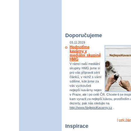
Doporučujeme
03.11.2019
Hodnotíme
kavárny v
mediální skupině
HMG
V rámci naší mediální
skupiny HMG jsme si
pro vás připravili sérii
článků, v nichž s vámi
sdílíme, kde jsme za
vás vyzkoušeli
nejlepší kavárny nejen
v Praze, ale i po celé ČR. Chcete-li se inspi
kam vyrazit za nejlepší kávou, prostředím 
dezerty, pak nás sledujte na
http://www.NejlepsiKavarny.cz
.
[
celý člá
Inspirace