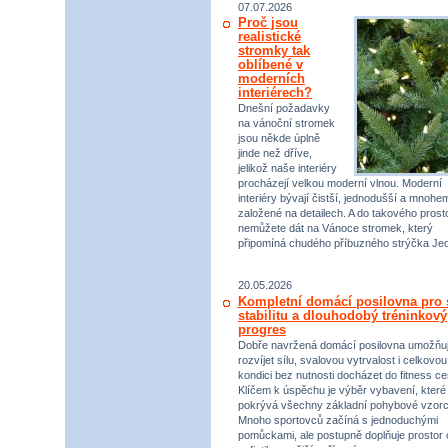
07.07.2026
Proč jsou
realistické
stromky tak
oblíbené v
moderních
interiérech?
Dnešní požadavky
na vánoční stromek
jsou někde úplně
jinde než dříve,
jelikož naše interiéry
procházejí velkou moderní vlnou. Moderní
interiéry bývají čistší, jednodušší a mnohe
založené na detailech. A do takového prost
nemůžete dát na Vánoce stromek, který
připomíná chudého příbuzného strýčka Jed
20.05.2026
Kompletní domácí posilovna pro s
stabilitu a dlouhodobý tréninkový
progres
Dobře navržená domácí posilovna umožňu
rozvíjet sílu, svalovou vytrvalost i celkovou
kondici bez nutnosti docházet do fitness ce
Klíčem k úspěchu je výběr vybavení, které
pokrývá všechny základní pohybové vzorc
Mnoho sportovců začíná s jednoduchými
pomůckami, ale postupně doplňuje prostor 