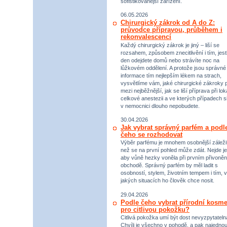
sofistikovanější zařízení.
06.05.2026
Chirurgický zákrok od A do Z:
průvodce přípravou, průběhem i
rekonvalescencí
Každý chirurgický zákrok je jiný – liší se
rozsahem, způsobem znecitlivění i tím, jestl
den odejdete domů nebo strávíte noc na
lůžkovém oddělení. A protože jsou správné
informace tím nejlepším lékem na strach,
vysvětlíme vám, jaké chirurgické zákroky p
mezi nejběžnější, jak se liší příprava při lok
celkové anestezii a ve kterých případech s
v nemocnici dlouho nepobudete.
30.04.2026
Jak vybrat správný parfém a podl
čeho se rozhodovat
Výběr parfému je mnohem osobnější záležit
než se na první pohled může zdát. Nejde je
aby vůně hezky voněla při prvním přivoněn
obchodě. Správný parfém by měl ladit s
osobností, stylem, životním tempem i tím, v
jakých situacích ho člověk chce nosit.
29.04.2026
Podle čeho vybrat přírodní kosme
pro citlivou pokožku?
Citlivá pokožka umí být dost nevyzpytateln
Chvíli je všechno v pohodě, a pak najednou