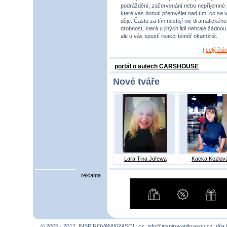
podráždění, začervenání nebo nepříjemné 
které vás donutí přemýšlet nad tím, co se 
děje. Často za tím nestojí nic dramatického,
drobnost, která u jiných lidí nehraje žádnou r
ale u vás spustí reakci téměř okamžitě.
[
celý člá
portál o autech CARSHOUSE
Nové tváře
Lara Tina Jofewa
Kacka Kozlov
reklama
© 2005 - 2017, INSPIROVANIKRASOU.cz,
info@inspirovanikrasou.cz
, díla