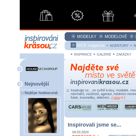
MODELKY
MODELOVÉ
NICE magazine
AGENTURY
N
INSPIRACE
GALERIE
ZAKÁZKY
Nejnovější
Inspirujte se... ve světě krásy, modelek, mod
Nejlépe hodnocená
návrhářů, vizážistů, agentur, módních novine
fotek, kosmetiky, oblečení...
[
více
]
Inspirovali jsme se...
04.03.2024