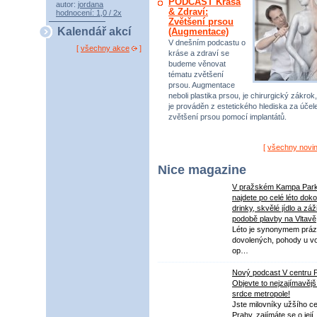
PODCAST Krása
autor:
jordana
& Zdraví:
hodnocení: 1,0 / 2x
Zvětšení prsou
Kalendář akcí
(Augmentace)
V dnešním podcastu o
[
všechny akce
]
kráse a zdraví se
budeme věnovat
tématu zvětšení
prsou. Augmentace
neboli plastika prsou, je chirurgický zákrok,
je prováděn z estetického hlediska za úče
zvětšení prsou pomocí implantátů.
[
všechny novi
Nice magazine
V pražském Kampa Par
najdete po celé léto dok
drinky, skvělé jídlo a záž
podobě plavby na Vltavě
Léto je synonymem práz
dovolených, pohody u v
op…
Nový podcast V centru 
Objevte to nejzajímavějš
srdce metropole!
Jste milovníky užšího ce
Prahy, zajímáte se o její