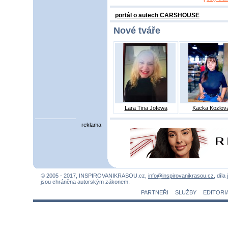
portál o autech CARSHOUSE
Nové tváře
Lara Tina Jofewa
Kacka Kozlov
reklama
© 2005 - 2017, INSPIROVANIKRASOU.cz,
info@inspirovanikrasou.cz
, díla
jsou chráněna autorským zákonem.
PARTNEŘI
SLUŽBY
EDITORI