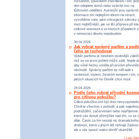
rozsahem, způsobem znecitlivění i tím, jestl
den odejdete domů nebo strávíte noc na
lůžkovém oddělení. A protože jsou správné
informace tím nejlepším lékem na strach,
vysvětlíme vám, jaké chirurgické zákroky p
mezi nejběžnější, jak se liší příprava při lok
celkové anestezii a ve kterých případech s
v nemocnici dlouho nepobudete.
30.04.2026
Jak vybrat správný parfém a podl
čeho se rozhodovat
Výběr parfému je mnohem osobnější záležit
než se na první pohled může zdát. Nejde je
aby vůně hezky voněla při prvním přivoněn
obchodě. Správný parfém by měl ladit s
osobností, stylem, životním tempem i tím, v
jakých situacích ho člověk chce nosit.
29.04.2026
Podle čeho vybrat přírodní kosme
pro citlivou pokožku?
Citlivá pokožka umí být dost nevyzpytateln
Chvíli je všechno v pohodě, a pak najednou
podráždění, začervenání nebo nepříjemné 
které vás donutí přemýšlet nad tím, co se 
děje. Často za tím nestojí nic dramatického,
drobnost, která u jiných lidí nehraje žádnou r
ale u vás spustí reakci téměř okamžitě.
[
celý člá