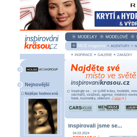
MODELKY
MODELOVÉ
NICE magazine
AGENTURY
N
INSPIRACE
GALERIE
ZAKÁZKY
Nejnovější
Inspirujte se... ve světě krásy, modelek, mod
Nejlépe hodnocená
návrhářů, vizážistů, agentur, módních novine
fotek, kosmetiky, oblečení...
[
více
]
Inspirovali jsme se...
04.03.2024