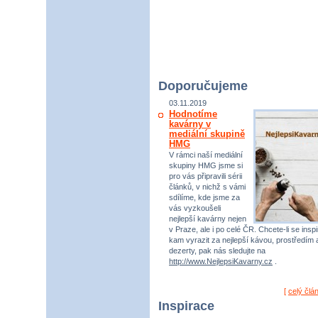
Doporučujeme
03.11.2019
Hodnotíme
kavárny v
mediální skupině
HMG
V rámci naší mediální
skupiny HMG jsme si
pro vás připravili sérii
článků, v nichž s vámi
sdílíme, kde jsme za
vás vyzkoušeli
nejlepší kavárny nejen
v Praze, ale i po celé ČR. Chcete-li se inspi
kam vyrazit za nejlepší kávou, prostředím 
dezerty, pak nás sledujte na
http://www.NejlepsiKavarny.cz
.
[
celý člá
Inspirace