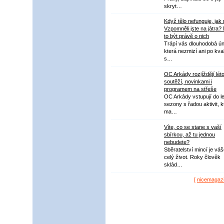
skryt…
Když tělo nefunguje, jak
Vzpomněli jste na játra?
to být právě o nich
Trápí vás dlouhodobá ú
která nezmizí ani po kval
s…
OC Arkády rozjíždějí lét
soutěží, novinkami i
programem na střeše
OC Arkády vstupují do le
sezony s řadou aktivit, k
ma…
Víte, co se stane s vaší
sbírkou, až tu jednou
nebudete?
Sběratelství mincí je vá
celý život. Roky člověk
sklád…
[
nicemagaz