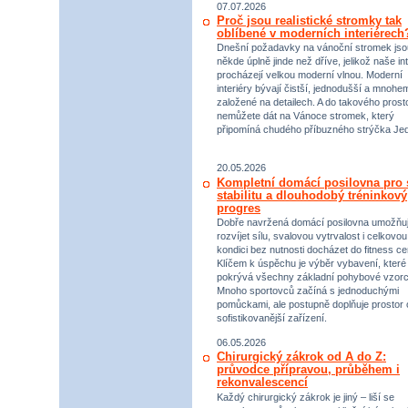
07.07.2026
Proč jsou realistické stromky tak
oblíbené v moderních interiérech
Dnešní požadavky na vánoční stromek jso
někde úplně jinde než dříve, jelikož naše int
procházejí velkou moderní vlnou. Moderní
interiéry bývají čistší, jednodušší a mnohe
založené na detailech. A do takového prost
nemůžete dát na Vánoce stromek, který
připomíná chudého příbuzného strýčka Jed
20.05.2026
Kompletní domácí posilovna pro s
stabilitu a dlouhodobý tréninkový
progres
Dobře navržená domácí posilovna umožňu
rozvíjet sílu, svalovou vytrvalost i celkovou
kondici bez nutnosti docházet do fitness ce
Klíčem k úspěchu je výběr vybavení, které
pokrývá všechny základní pohybové vzorc
Mnoho sportovců začíná s jednoduchými
pomůckami, ale postupně doplňuje prostor 
sofistikovanější zařízení.
06.05.2026
Chirurgický zákrok od A do Z:
průvodce přípravou, průběhem i
rekonvalescencí
Každý chirurgický zákrok je jiný – liší se