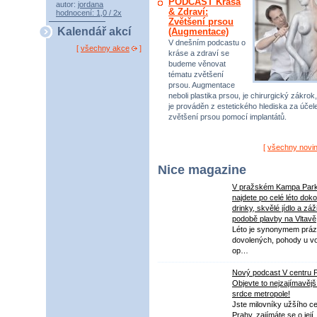
PODCAST Krása
autor:
jordana
& Zdraví:
hodnocení: 1,0 / 2x
Zvětšení prsou
Kalendář akcí
(Augmentace)
V dnešním podcastu o
[
všechny akce
]
kráse a zdraví se
budeme věnovat
tématu zvětšení
prsou. Augmentace
neboli plastika prsou, je chirurgický zákrok,
je prováděn z estetického hlediska za úče
zvětšení prsou pomocí implantátů.
[
všechny novi
Nice magazine
V pražském Kampa Par
najdete po celé léto dok
drinky, skvělé jídlo a záž
podobě plavby na Vltavě
Léto je synonymem práz
dovolených, pohody u v
op…
Nový podcast V centru 
Objevte to nejzajímavějš
srdce metropole!
Jste milovníky užšího ce
Prahy, zajímáte se o její