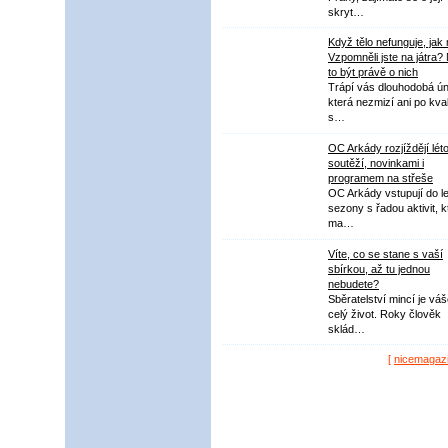
skryt…
Když tělo nefunguje, jak
Vzpomněli jste na játra?
to být právě o nich
Trápí vás dlouhodobá ú
která nezmizí ani po kval
s…
OC Arkády rozjíždějí lét
soutěží, novinkami i
programem na střeše
OC Arkády vstupují do le
sezony s řadou aktivit, k
ma…
Víte, co se stane s vaší
sbírkou, až tu jednou
nebudete?
Sběratelství mincí je vá
celý život. Roky člověk
sklád…
[
nicemagaz