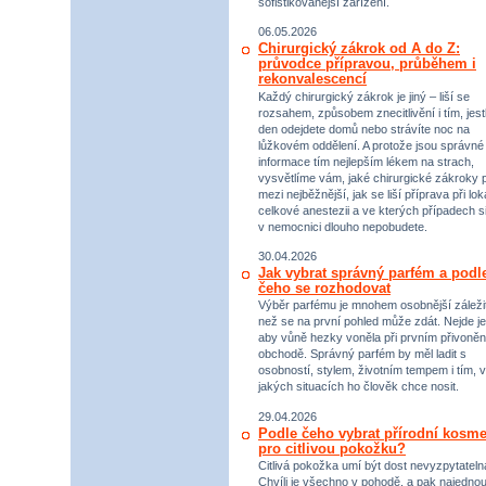
sofistikovanější zařízení.
06.05.2026
Chirurgický zákrok od A do Z:
průvodce přípravou, průběhem i
rekonvalescencí
Každý chirurgický zákrok je jiný – liší se
rozsahem, způsobem znecitlivění i tím, jestl
den odejdete domů nebo strávíte noc na
lůžkovém oddělení. A protože jsou správné
informace tím nejlepším lékem na strach,
vysvětlíme vám, jaké chirurgické zákroky p
mezi nejběžnější, jak se liší příprava při lok
celkové anestezii a ve kterých případech s
v nemocnici dlouho nepobudete.
30.04.2026
Jak vybrat správný parfém a podl
čeho se rozhodovat
Výběr parfému je mnohem osobnější záležit
než se na první pohled může zdát. Nejde je
aby vůně hezky voněla při prvním přivoněn
obchodě. Správný parfém by měl ladit s
osobností, stylem, životním tempem i tím, v
jakých situacích ho člověk chce nosit.
29.04.2026
Podle čeho vybrat přírodní kosme
pro citlivou pokožku?
Citlivá pokožka umí být dost nevyzpytateln
Chvíli je všechno v pohodě, a pak najednou