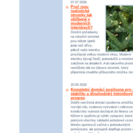
07.07.2026
Proč jsou
realistické
stromky tak
oblíbené v
moderních
interiérech?
Dnešní požadavky
na vánoční stromek
jsou někde úplně
jinde než dříve,
jelikož naše interiéry
procházejí velkou moderní vlnou. Moderní
interiéry bývají čistší, jednodušší a mnohe
založené na detailech. A do takového prost
nemůžete dát na Vánoce stromek, který
připomíná chudého příbuzného strýčka Jed
20.05.2026
Kompletní domácí posilovna pro s
stabilitu a dlouhodobý tréninkový
progres
Dobře navržená domácí posilovna umožňu
rozvíjet sílu, svalovou vytrvalost i celkovou
kondici bez nutnosti docházet do fitness ce
Klíčem k úspěchu je výběr vybavení, které
pokrývá všechny základní pohybové vzorc
Mnoho sportovců začíná s jednoduchými
pomůckami, ale postupně doplňuje prostor 