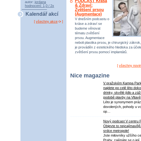
PODCAST Krása
autor:
jordana
& Zdraví:
hodnocení: 1,0 / 2x
Zvětšení prsou
Kalendář akcí
(Augmentace)
V dnešním podcastu o
[
všechny akce
]
kráse a zdraví se
budeme věnovat
tématu zvětšení
prsou. Augmentace
neboli plastika prsou, je chirurgický zákrok,
je prováděn z estetického hlediska za úče
zvětšení prsou pomocí implantátů.
[
všechny novi
Nice magazine
V pražském Kampa Par
najdete po celé léto dok
drinky, skvělé jídlo a záž
podobě plavby na Vltavě
Léto je synonymem práz
dovolených, pohody u v
op…
Nový podcast V centru 
Objevte to nejzajímavějš
srdce metropole!
Jste milovníky užšího ce
Prahy, zajímáte se o její