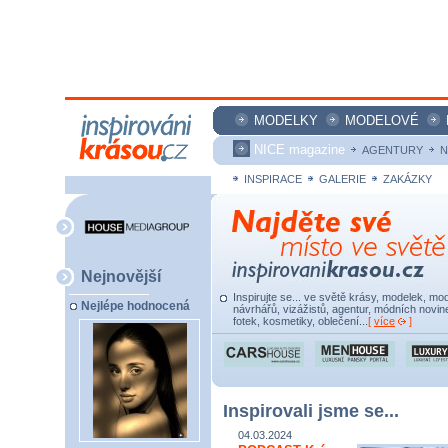
MODELKY
MODELOVÉ
NICE magazine
AGENTURY
N
INSPIRACE
GALERIE
ZAKÁZKY
Nejnovější
Inspirujte se... ve světě krásy, modelek, mod
Nejlépe hodnocená
návrhářů, vizážistů, agentur, módních novine
fotek, kosmetiky, oblečení...
[
více
]
Inspirovali jsme se...
04.03.2024