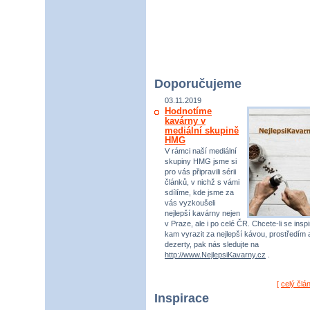
Doporučujeme
03.11.2019
Hodnotíme
kavárny v
mediální skupině
HMG
V rámci naší mediální
skupiny HMG jsme si
pro vás připravili sérii
článků, v nichž s vámi
sdílíme, kde jsme za
vás vyzkoušeli
nejlepší kavárny nejen
v Praze, ale i po celé ČR. Chcete-li se inspi
kam vyrazit za nejlepší kávou, prostředím 
dezerty, pak nás sledujte na
http://www.NejlepsiKavarny.cz
.
[
celý člá
Inspirace