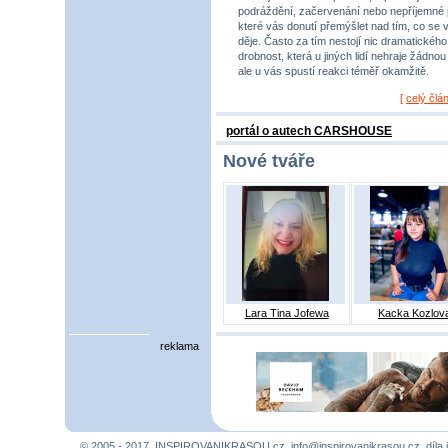
podráždění, začervenání nebo nepříjemné 
které vás donutí přemýšlet nad tím, co se 
děje. Často za tím nestojí nic dramatického,
drobnost, která u jiných lidí nehraje žádnou r
ale u vás spustí reakci téměř okamžitě.
[
celý člá
portál o autech CARSHOUSE
Nové tváře
Lara Tina Jofewa
Kacka Kozlov
reklama
© 2005 - 2017, INSPIROVANIKRASOU.cz,
info@inspirovanikrasou.cz
, díla