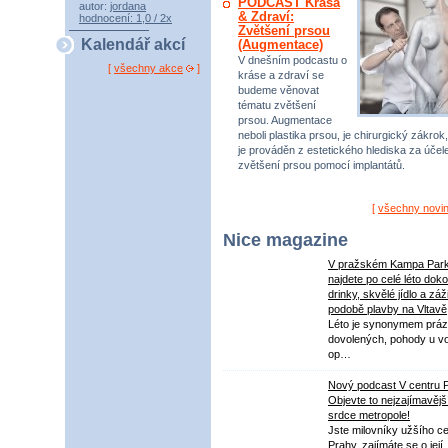
PODCAST Krása
autor:
jordana
& Zdraví:
hodnocení: 1,0 / 2x
Zvětšení prsou
Kalendář akcí
(Augmentace)
V dnešním podcastu o
[
všechny akce
]
kráse a zdraví se
budeme věnovat
tématu zvětšení
prsou. Augmentace
neboli plastika prsou, je chirurgický zákrok,
je prováděn z estetického hlediska za úče
zvětšení prsou pomocí implantátů.
[
všechny novi
Nice magazine
V pražském Kampa Par
najdete po celé léto dok
drinky, skvělé jídlo a záž
podobě plavby na Vltavě
Léto je synonymem práz
dovolených, pohody u v
op…
Nový podcast V centru 
Objevte to nejzajímavějš
srdce metropole!
Jste milovníky užšího ce
Prahy, zajímáte se o její