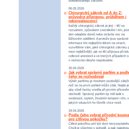
sofistikovanější zařízení.
06.05.2026
Chirurgický zákrok od A do Z:
průvodce přípravou, průběhem i
rekonvalescencí
Každý chirurgický zákrok je jiný – liší se
rozsahem, způsobem znecitlivění i tím, jestl
den odejdete domů nebo strávíte noc na
lůžkovém oddělení. A protože jsou správné
informace tím nejlepším lékem na strach,
vysvětlíme vám, jaké chirurgické zákroky p
mezi nejběžnější, jak se liší příprava při lok
celkové anestezii a ve kterých případech s
v nemocnici dlouho nepobudete.
30.04.2026
Jak vybrat správný parfém a podl
čeho se rozhodovat
Výběr parfému je mnohem osobnější záležit
než se na první pohled může zdát. Nejde je
aby vůně hezky voněla při prvním přivoněn
obchodě. Správný parfém by měl ladit s
osobností, stylem, životním tempem i tím, v
jakých situacích ho člověk chce nosit.
29.04.2026
Podle čeho vybrat přírodní kosme
pro citlivou pokožku?
Citlivá pokožka umí být dost nevyzpytateln
Chvíli je všechno v pohodě, a pak najednou