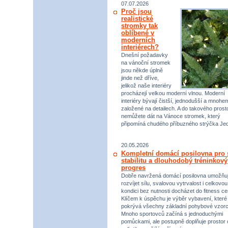
07.07.2026
Proč jsou
realistické
stromky tak
oblíbené v
moderních
interiérech?
Dnešní požadavky
na vánoční stromek
jsou někde úplně
jinde než dříve,
jelikož naše interiéry
procházejí velkou moderní vlnou. Moderní
interiéry bývají čistší, jednodušší a mnohe
založené na detailech. A do takového prost
nemůžete dát na Vánoce stromek, který
připomíná chudého příbuzného strýčka Jed
20.05.2026
Kompletní domácí posilovna pro s
stabilitu a dlouhodobý tréninkový
progres
Dobře navržená domácí posilovna umožňu
rozvíjet sílu, svalovou vytrvalost i celkovou
kondici bez nutnosti docházet do fitness ce
Klíčem k úspěchu je výběr vybavení, které
pokrývá všechny základní pohybové vzorc
Mnoho sportovců začíná s jednoduchými
pomůckami, ale postupně doplňuje prostor 