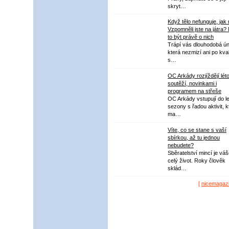
skryt…
Když tělo nefunguje, jak
Vzpomněli jste na játra?
to být právě o nich
Trápí vás dlouhodobá ú
která nezmizí ani po kval
s…
OC Arkády rozjíždějí lét
soutěží, novinkami i
programem na střeše
OC Arkády vstupují do le
sezony s řadou aktivit, k
ma…
Víte, co se stane s vaší
sbírkou, až tu jednou
nebudete?
Sběratelství mincí je vá
celý život. Roky člověk
sklád…
[
nicemagaz