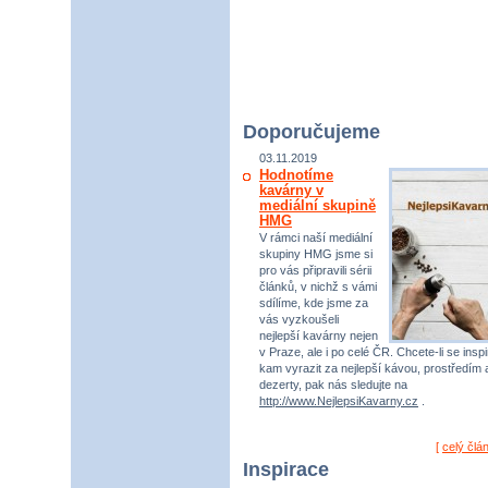
Doporučujeme
03.11.2019
Hodnotíme
kavárny v
mediální skupině
HMG
V rámci naší mediální
skupiny HMG jsme si
pro vás připravili sérii
článků, v nichž s vámi
sdílíme, kde jsme za
vás vyzkoušeli
nejlepší kavárny nejen
v Praze, ale i po celé ČR. Chcete-li se inspi
kam vyrazit za nejlepší kávou, prostředím 
dezerty, pak nás sledujte na
http://www.NejlepsiKavarny.cz
.
[
celý člá
Inspirace