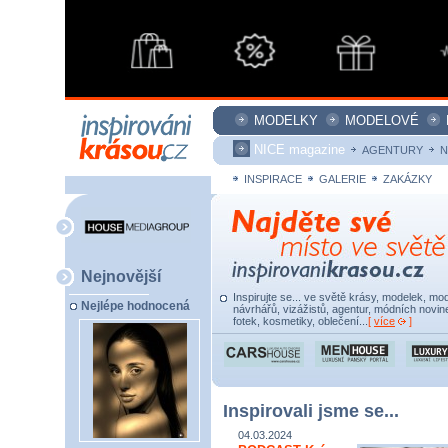
MODELKY
MODELOVÉ
NICE magazine
AGENTURY
N
INSPIRACE
GALERIE
ZAKÁZKY
Nejnovější
Inspirujte se... ve světě krásy, modelek, mod
Nejlépe hodnocená
návrhářů, vizážistů, agentur, módních novine
fotek, kosmetiky, oblečení...
[
více
]
Inspirovali jsme se...
04.03.2024