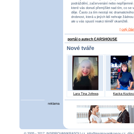
podráždění, začervenání nebo nepříjemné 
které vás donutí přemýšlet nad tím, co se 
děje. Často za tím nestojí nic dramatického,
drobnost, která u jiných lidí nehraje žádnou r
ale u vás spustí reakci téměř okamžitě.
[
celý člá
portál o autech CARSHOUSE
Nové tváře
Lara Tina Jofewa
Kacka Kozlov
reklama
© 2005 - 2017, INSPIROVANIKRASOU.cz,
info@inspirovanikrasou.cz
, díla