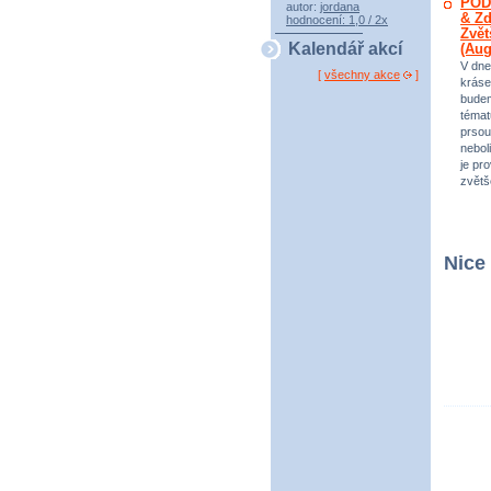
POD
autor:
jordana
& Zd
hodnocení: 1,0 / 2x
Zvět
Kalendář akcí
(Au
V dne
[
všechny akce
]
kráse
bude
témat
prsou
neboli
je pr
zvětš
Nice