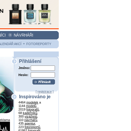
ÍCI
NÁVRHÁŘI
ALENDÁŘ AKCÍ
FOTOREPORTY
Přihlášení
Jméno:
Heslo:
[
registrace
]
Inspirováno je
4464
modelek
a
1144
modelů
,
2019
fotografů
,
68
kadeřníků
,
300
vizážistů
,
reklama
110
návrhářů
,
435
agentur
,
223
fotoreportů
,
61862
fotografií