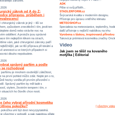
ikovanější zařízení.
ADK
Pište si svůj příběh...
.2026
urgický zákrok od A do Z:
STADLERFORM.cz
odce přípravou, průběhem i
Švýcarská kvalita v moderním designu.
nvalescencí
Přístroje pro úpravu vnitřního klimatu
chirurgický zákrok je jiný – liší se
METEOSHOP.cz
hem, způsobem znecitlivění i tím, jestli ten
Specialista na meteostanice, teploměry, hodi
dejdete domů nebo strávíte noc na
další přístroje s nejširší nabídkou na trhu
vém oddělení. A protože jsou správné
Vyrobena s láskou, inspirovaná přírodou
mace tím nejlepším lékem na strach,
Taková je prémiová kosmetika značky Oncl
tlíme vám, jaké chirurgické zákroky patří
Video
ejběžnější, jak se liší příprava při lokální a
vé anestezii a ve kterých případech si
Jak jsem se těšil na kovaného
ocnici dlouho nepobudete.
motýlka | Editorial
.2026
vybrat správný parfém a podle
 se rozhodovat
 parfému je mnohem osobnější záležitost,
e na první pohled může zdát. Nejde jen o to,
ůně hezky voněla při prvním přivonění v
dě. Správný parfém by měl ladit s
ostí, stylem, životním tempem i tím, v
h situacích ho člověk chce nosit.
.2026
e čeho vybrat přírodní kosmetiku
citlivou pokožku?
[
všechny vide
vá pokožka umí být dost nevyzpytatelná.
i je všechno v pohodě, a pak najednou přijde