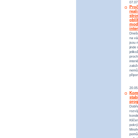
07.07
Proč
real
stro
oblí
mod
inte
Dneš
na vá
jsou 
jinde 
jeliko
proch
inter
založ
nemůž
připo
20.05
Komp
stab
prog
Dobře
rozvíj
kondi
Klíče
pokrý
Mnoho
pomůc