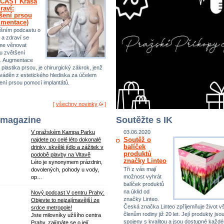
CAST Krása
raví:
šení prsou
gmentace)
šním podcastu o
 a zdraví se
me věnovat
u zvětšení
. Augmentace
 plastika prsou, je chirurgický zákrok, jenž
ováděn z estetického hlediska za účelem
ení prsou pomocí implantátů.
[
všechny novinky
]
 magazine
Soutěžte s IK
V pražském Kampa Parku
03.06.2020
Soutěž o
najdete po celé léto dokonalé
balíček
drinky, skvělé jídlo a zážitek v
produktů
podobě plavby na Vltavě
značky Linteo
Léto je synonymem prázdnin,
Tři z vás mají
dovolených, pohody u vody,
možnost vyhrát
op…
balíček produktů
na úklid od
Nový podcast V centru Prahy:
značky Linteo.
Objevte to nejzajímavější ze
Česká značka Linteo zpříjemňuje život 
srdce metropole!
členům rodiny již 20 let. Její produkty jso
Jste milovníky užšího centra
spojeny s kvalitou a jsou dostupné každ
Prahy, zajímáte se o její