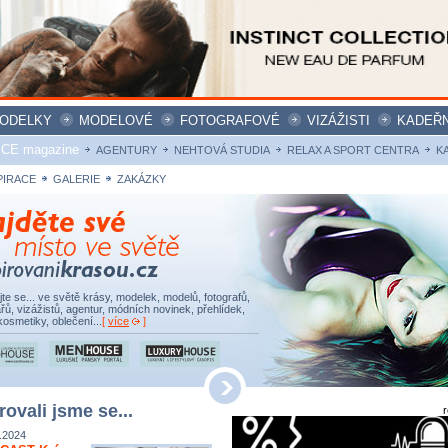
ODELKY
MODELOVÉ
FOTOGRAFOVÉ
VIZÁŽISTI
KADEŘN
ICE magazine
AGENTURY
NEHTOVÁ STUDIA
RELAX A SPORT CENTRA
K
PIRACE
GALERIE
ZAKÁZKY
ujte se... ve světě krásy, modelek, modelů, fotografů,
řů, vizážistů, agentur, módních novinek, přehlídek,
kosmetiky, oblečení...
[
více
]
rovali jsme se...
.2024