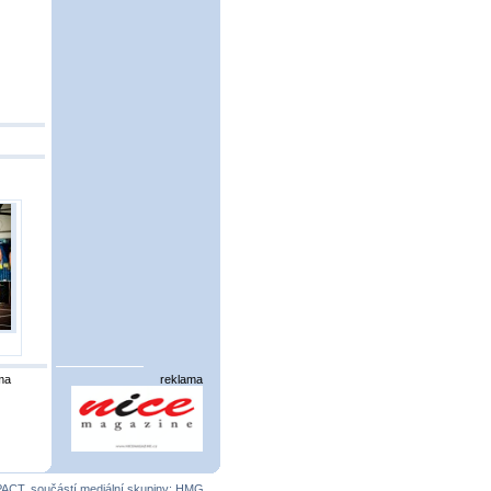
ma
reklama
PACT
, součástí mediální skupiny:
HMG