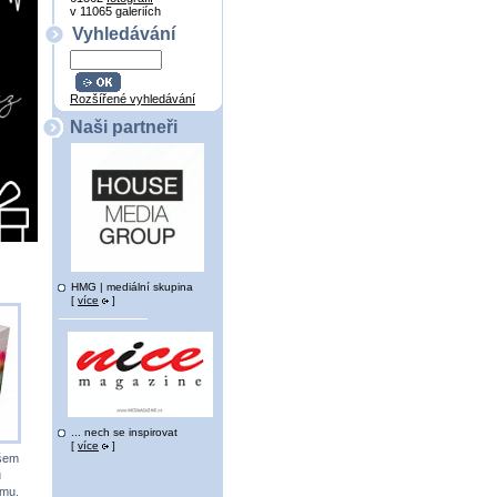
v 11065 galeriích
Vyhledávání
Rozšířené vyhledávání
Naši partneři
HMG | mediální skupina
[
více
]
... nech se inspirovat
[
více
]
všem
u
ému.