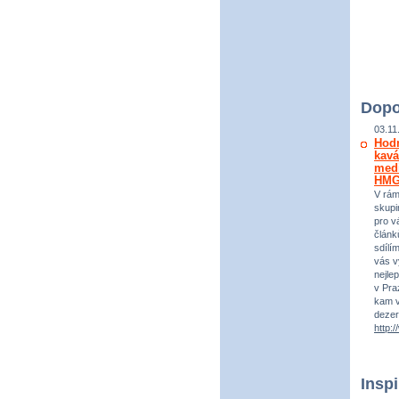
Dopo
03.11
Hod
kavá
medi
HM
V rám
skupi
pro vá
článk
sdílí
vás v
nejle
v Praz
kam v
dezer
http:
Insp