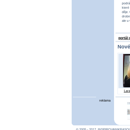
podrá
které
děje.
drobno
ale u
portál
Nové
Lara
reklama
© 2005 - 2017, INSPIROVANIKRASO