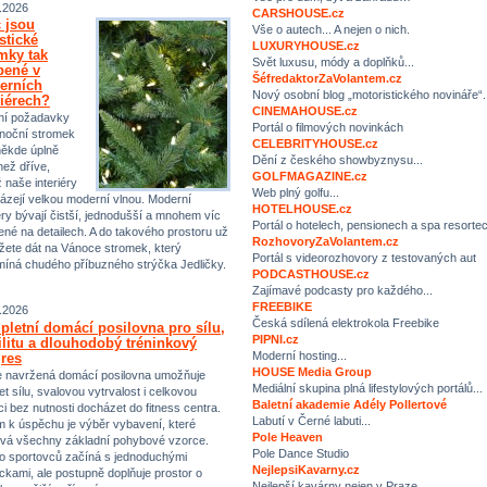
.2026
CARSHOUSE.cz
 jsou
Vše o autech... A nejen o nich.
istické
LUXURYHOUSE.cz
mky tak
Svět luxusu, módy a doplňků...
bené v
ŠéfredaktorZaVolantem.cz
erních
Nový osobní blog „motoristického novináře“.
riérech?
CINEMAHOUSE.cz
ní požadavky
Portál o filmových novinkách
noční stromek
CELEBRITYHOUSE.cz
někde úplně
Dění z českého showbyznysu...
než dříve,
GOLFMAGAZINE.cz
ž naše interiéry
Web plný golfu...
ázejí velkou moderní vlnou. Moderní
HOTELHOUSE.cz
iéry bývají čistší, jednodušší a mnohem víc
Portál o hotelech, pensionech a spa resorte
ené na detailech. A do takového prostoru už
RozhovoryZaVolantem.cz
ete dát na Vánoce stromek, který
Portál s videorozhovory z testovaných aut
míná chudého příbuzného strýčka Jedličky.
PODCASTHOUSE.cz
Zajímavé podcasty pro každého...
FREEBIKE
.2026
Česká sdílená elektrokola Freebike
letní domácí posilovna pro sílu,
PIPNI.cz
ilitu a dlouhodobý tréninkový
Moderní hosting...
res
HOUSE Media Group
 navržená domácí posilovna umožňuje
Mediální skupina plná lifestylových portálů...
et sílu, svalovou vytrvalost i celkovou
Baletní akademie Adély Pollertové
ci bez nutnosti docházet do fitness centra.
Labutí v Černé labuti...
m k úspěchu je výběr vybavení, které
Pole Heaven
vá všechny základní pohybové vzorce.
Pole Dance Studio
 sportovců začíná s jednoduchými
NejlepsiKavarny.cz
kami, ale postupně doplňuje prostor o
Nejlepší kavárny nejen v Praze…