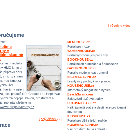
[
všechny vide
ručujeme
.2019
MENHOUSE.cz
notíme
Portál pro muže...
rny v
WOMENHOUSE.cz
ální skupině
Portál výhradně jen pro ženy…
G
BOOKHOUSE.cz
ci naší mediální
Portál nejen o knihách a časopisech
ny HMG jsme si
GASTROHOUSE.cz
s připravili sérii
Portál o moderní gastronomii...
ů, v nichž s vámi
NICEMAGAZINE.cz
me, kde jsme za
Lifestylový portál, který je nice...
yzkoušeli
HOUSEHOUSE.cz
pší kavárny nejen
Internetový magazine o bydlení...
e, ale i po celé ČR. Chcete-li se inspirovat,
BeachSwan.com
yrazit za nejlepší kávou, prostředím a
Exkluzivní plážové outfity...
ty, pak nás sledujte na
LUXUSNIPLAZE.cz
//www.NejlepsiKavarny.cz
.
Nejkrásnější pláže a destinace pro ideální
dovolenou
KIDSHOUSE.cz
[
celý článek
]
Portál pro děti a jejich rodiče...
irace
HOMEMAGAZINE.cz
Vše pro dům, byt a zahradu…