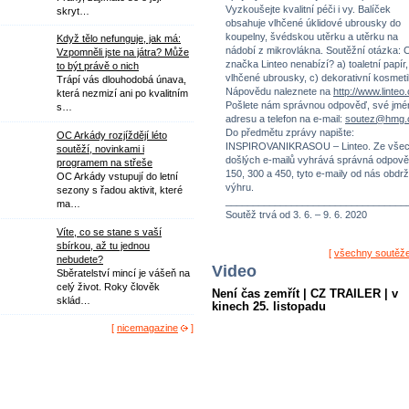
Vyzkoušejte kvalitní péči i vy. Balíček
skryt…
obsahuje vlhčené úklidové ubrousky do
koupelny, švédskou utěrku a utěrku na
Když tělo nefunguje, jak má:
nádobí z mikrovlákna. Soutěžní otázka: 
Vzpomněli jste na játra? Může
značka Linteo nenabízí? a) toaletní papír,
to být právě o nich
vlhčené ubrousky, c) dekorativní kosmeti
Trápí vás dlouhodobá únava,
Nápovědu naleznete na
http://www.linteo
která nezmizí ani po kvalitním
Pošlete nám správnou odpověď, své jmé
s…
adresu a telefon na e-mail:
soutez@hmg.
Do předmětu zprávy napište:
OC Arkády rozjíždějí léto
INSPIROVANIKRASOU – Linteo. Ze vše
soutěží, novinkami i
došlých e-mailů vyhrává správná odpově
programem na střeše
150, 300 a 450, tyto e-maily od nás obdrž
OC Arkády vstupují do letní
výhru.
sezony s řadou aktivit, které
_________________________________
ma…
Soutěž trvá od 3. 6. – 9. 6. 2020
Víte, co se stane s vaší
sbírkou, až tu jednou
[
všechny soutěž
nebudete?
Video
Sběratelství mincí je vášeň na
celý život. Roky člověk
Není čas zemřít | CZ TRAILER | v
sklád…
kinech 25. listopadu
[
nicemagazine
]