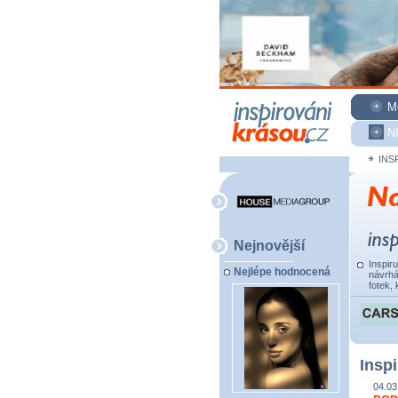
M
N
INS
Nejnovější
Inspir
Nejlépe hodnocená
návrhá
fotek, 
Inspi
04.03