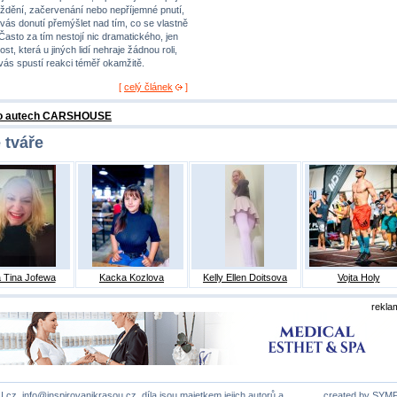
ždění, začervenání nebo nepříjemné pnutí,
 vás donutí přemýšlet nad tím, co se vlastně
 Často za tím nestojí nic dramatického, jen
st, která u jiných lidí nehraje žádnou roli,
 vás spustí reakci téměř okamžitě.
[
celý článek
]
 o autech CARSHOUSE
 tváře
 Tina Jofewa
Kacka Kozlova
Kelly Ellen Doitsova
Vojta Holy
rekla
U.cz,
info@inspirovanikrasou.cz
, díla jsou majetkem jejich autorů a
created by
SYM