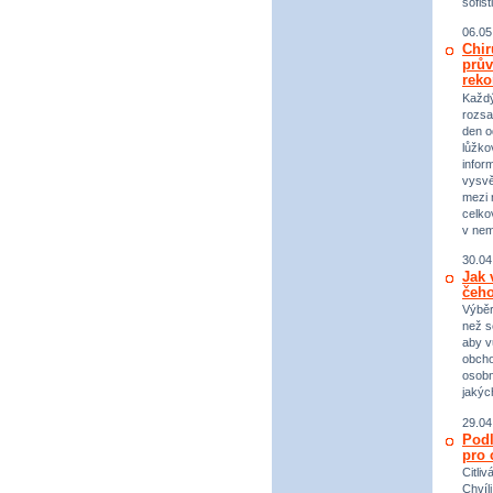
sofist
06.05
Chir
prův
reko
Každý 
rozsa
den o
lůžko
infor
vysvě
mezi n
celko
v nem
30.04
Jak 
čeho
Výběr
než s
aby v
obcho
osobn
jakýc
29.04
Podl
pro 
Citli
Chvíl