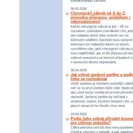
sofistikovanější zařízení.
06.05.2026
Chirurgický zákrok od A do Z:
průvodce přípravou, průběhem i
rekonvalescencí
Každý chirurgický zákrok je jiný – liší se
rozsahem, způsobem znecitlivění i tím, jestl
den odejdete domů nebo strávíte noc na
lůžkovém oddělení. A protože jsou správné
informace tím nejlepším lékem na strach,
vysvětlíme vám, jaké chirurgické zákroky p
mezi nejběžnější, jak se liší příprava při lok
celkové anestezii a ve kterých případech s
v nemocnici dlouho nepobudete.
30.04.2026
Jak vybrat správný parfém a podl
čeho se rozhodovat
Výběr parfému je mnohem osobnější záležit
než se na první pohled může zdát. Nejde je
aby vůně hezky voněla při prvním přivoněn
obchodě. Správný parfém by měl ladit s
osobností, stylem, životním tempem i tím, v
jakých situacích ho člověk chce nosit.
29.04.2026
Podle čeho vybrat přírodní kosme
pro citlivou pokožku?
Citlivá pokožka umí být dost nevyzpytateln
Chvíli je všechno v pohodě, a pak najednou