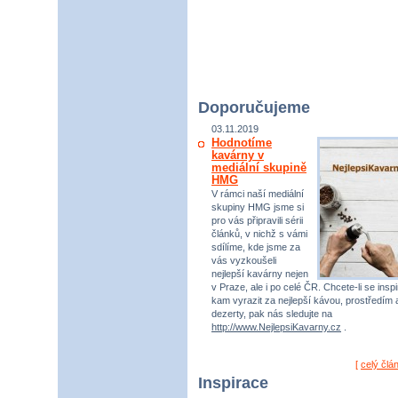
Doporučujeme
03.11.2019
Hodnotíme
kavárny v
mediální skupině
HMG
V rámci naší mediální
skupiny HMG jsme si
pro vás připravili sérii
článků, v nichž s vámi
sdílíme, kde jsme za
vás vyzkoušeli
nejlepší kavárny nejen
v Praze, ale i po celé ČR. Chcete-li se inspi
kam vyrazit za nejlepší kávou, prostředím 
dezerty, pak nás sledujte na
http://www.NejlepsiKavarny.cz
.
[
celý člá
Inspirace