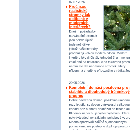
07.07.2026
Proč jsou
realistické
stromky tak
oblíbené v
moderních
interiérech?
Dnešní požadavky
na vánoční stromek
jsou někde úplně
jinde než dříve,
jelikož naše interiéry
procházejí velkou moderní vlnou. Moderní
interiéry bývají čistší, jednodušší a mnohe
založené na detailech. A do takového prost
nemůžete dát na Vánoce stromek, který
připomíná chudého příbuzného strýčka Jed
20.05.2026
Kompletní domácí posilovna pro s
stabilitu a dlouhodobý tréninkový
progres
Dobře navržená domácí posilovna umožňu
rozvíjet sílu, svalovou vytrvalost i celkovou
kondici bez nutnosti docházet do fitness ce
Klíčem k úspěchu je výběr vybavení, které
pokrývá všechny základní pohybové vzorc
Mnoho sportovců začíná s jednoduchými
pomůckami, ale postupně doplňuje prostor 