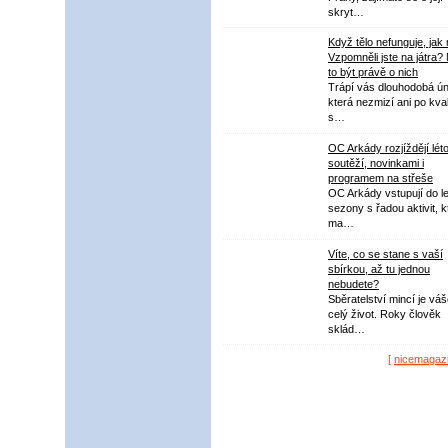
skryt…
Když tělo nefunguje, jak
Vzpomněli jste na játra?
to být právě o nich
Trápí vás dlouhodobá ú
která nezmizí ani po kval
s…
OC Arkády rozjíždějí lét
soutěží, novinkami i
programem na střeše
OC Arkády vstupují do le
sezony s řadou aktivit, k
ma…
Víte, co se stane s vaší
sbírkou, až tu jednou
nebudete?
Sběratelství mincí je vá
celý život. Roky člověk
sklád…
[
nicemagaz