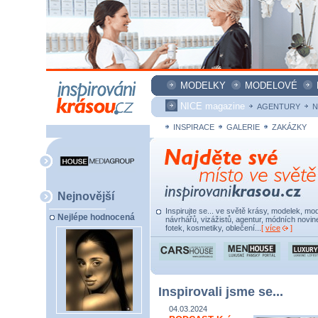
MODELKY
MODELOVÉ
NICE magazine
AGENTURY
N
INSPIRACE
GALERIE
ZAKÁZKY
Nejnovější
Inspirujte se... ve světě krásy, modelek, mod
Nejlépe hodnocená
návrhářů, vizážistů, agentur, módních novine
fotek, kosmetiky, oblečení...
[
více
]
Inspirovali jsme se...
04.03.2024