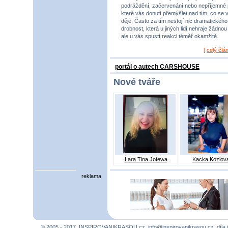
podráždění, začervenání nebo nepříjemné 
které vás donutí přemýšlet nad tím, co se 
děje. Často za tím nestojí nic dramatického,
drobnost, která u jiných lidí nehraje žádnou r
ale u vás spustí reakci téměř okamžitě.
[
celý člá
portál o autech CARSHOUSE
Nové tváře
Lara Tina Jofewa
Kacka Kozlov
reklama
© 2005 - 2017, INSPIROVANIKRASOU.cz,
info@inspirovanikrasou.cz
, díla