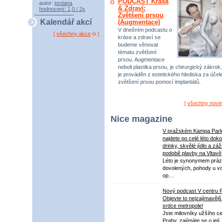
PODCAST Krása
autor:
jordana
& Zdraví:
hodnocení: 1,0 / 2x
Zvětšení prsou
Kalendář akcí
(Augmentace)
V dnešním podcastu o
[
všechny akce
]
kráse a zdraví se
budeme věnovat
tématu zvětšení
prsou. Augmentace
neboli plastika prsou, je chirurgický zákrok,
je prováděn z estetického hlediska za úče
zvětšení prsou pomocí implantátů.
[
všechny novi
Nice magazine
V pražském Kampa Par
najdete po celé léto dok
drinky, skvělé jídlo a záž
podobě plavby na Vltavě
Léto je synonymem práz
dovolených, pohody u v
op…
Nový podcast V centru 
Objevte to nejzajímavějš
srdce metropole!
Jste milovníky užšího ce
Prahy, zajímáte se o její