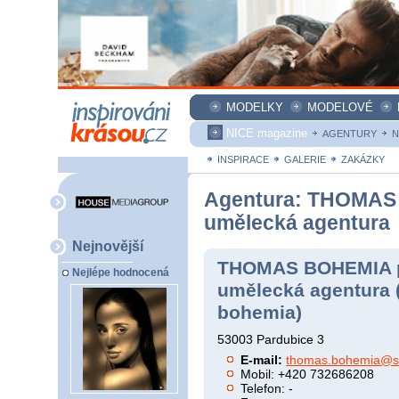
MODELKY
MODELOVÉ
NICE magazine
AGENTURY
N
INSPIRACE
GALERIE
ZAKÁZKY
Agentura: THOMAS
umělecká agentura
Nejnovější
THOMAS BOHEMIA p
Nejlépe hodnocená
umělecká agentura 
bohemia)
53003 Pardubice 3
E-mail:
thomas.bohemia@s
Mobil: +420 732686208
Telefon: -