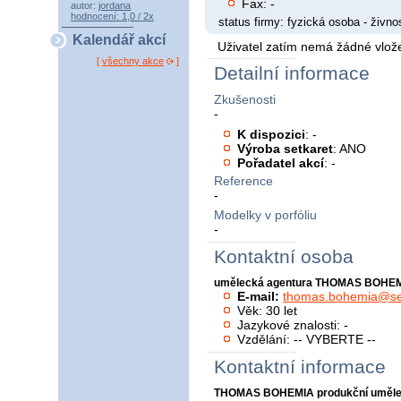
Fax: -
autor:
jordana
hodnocení: 1,0 / 2x
status firmy: fyzická osoba - živno
Kalendář akcí
Uživatel zatím nemá žádné vlože
[
všechny akce
]
Detailní informace
Zkušenosti
-
K dispozici
: -
Výroba setkaret
: ANO
Pořadatel akcí
: -
Reference
-
Modelky v porfóliu
-
Kontaktní osoba
umělecká agentura THOMAS BOHE
E-mail:
thomas.bohemia@s
Věk: 30 let
Jazykové znalosti: -
Vzdělání: -- VYBERTE --
Kontaktní informace
THOMAS BOHEMIA produkční uměle