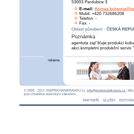
53003 Pardubice 3
E-mail:
thomas.bohemia@s
Mobil: +420 732686208
Telefon: -
Fax: -
Oblast působení -
ČESKÁ REPU
Poznámka
agentuta zajiˇšťuje:produkci kul
akcí,kompletní produkční servis "
reklama
© 2005 - 2017, INSPIROVANIKRASOU.cz,
info@inspirovanikrasou.cz
, díla
jsou chráněna autorským zákonem.
PARTNEŘI
SLUŽBY
EDITORI