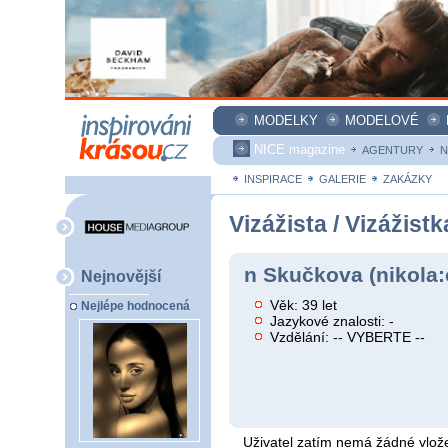
MODELKY
MODELOVÉ
NICE magazine
AGENTURY
N
INSPIRACE
GALERIE
ZAKÁZKY
Vizážista / Vizážistk
n Skučkova (nikola:
Nejnovější
Věk: 39 let
Nejlépe hodnocená
Jazykové znalosti: -
Vzdělání: -- VYBERTE --
Uživatel zatím nemá žádné vlože