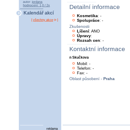
autor:
jordana
hodnocení: 1,0 / 2x
Detailní informace
Kalendář akcí
Kosmetika
: -
Spolupráce
: -
[
všechny akce
]
Zkušenosti
Líčení
: ANO
Úpravy
:
Rozsah cen
: -
Kontaktní informace
n Skučkova
Mobil: -
Telefon: -
Fax: -
Oblast působení -
Praha
reklama