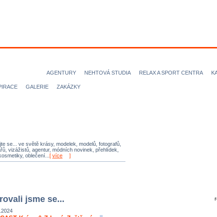
ODELKY
MODELOVÉ
FOTOGRAFOVÉ
VIZÁŽISTI
KADEŘN
ICE magazine
AGENTURY
NEHTOVÁ STUDIA
RELAX A SPORT CENTRA
K
PIRACE
GALERIE
ZAKÁZKY
ujte se... ve světě krásy, modelek, modelů, fotografů,
řů, vizážistů, agentur, módních novinek, přehlídek,
kosmetiky, oblečení...
[
více
]
rovali jsme se...
.2024