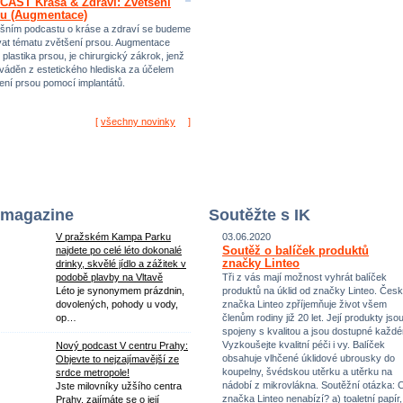
AST Krása & Zdraví: Zvětšení
u (Augmentace)
šním podcastu o kráse a zdraví se budeme
at tématu zvětšení prsou. Augmentace
 plastika prsou, je chirurgický zákrok, jenž
ováděn z estetického hlediska za účelem
ení prsou pomocí implantátů.
[
všechny novinky
]
 magazine
Soutěžte s IK
V pražském Kampa Parku
03.06.2020
Soutěž o balíček produktů
najdete po celé léto dokonalé
značky Linteo
drinky, skvělé jídlo a zážitek v
podobě plavby na Vltavě
Tři z vás mají možnost vyhrát balíček
Léto je synonymem prázdnin,
produktů na úklid od značky Linteo. Čes
dovolených, pohody u vody,
značka Linteo zpříjemňuje život všem
op…
členům rodiny již 20 let. Její produkty jso
spojeny s kvalitou a jsou dostupné každ
Vyzkoušejte kvalitní péči i vy. Balíček
Nový podcast V centru Prahy:
obsahuje vlhčené úklidové ubrousky do
Objevte to nejzajímavější ze
koupelny, švédskou utěrku a utěrku na
srdce metropole!
nádobí z mikrovlákna. Soutěžní otázka: 
Jste milovníky užšího centra
značka Linteo nenabízí? a) toaletní papír,
Prahy, zajímáte se o její