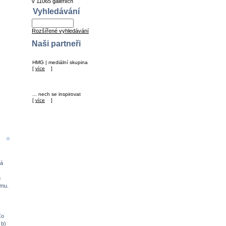
v 11065 galeriích
Vyhledávání
Rozšířené vyhledávání
Naši partneři
HMG | mediální skupina
[
více
]
... nech se inspirovat
[
více
]
ká
u
ému.
Co
 b)