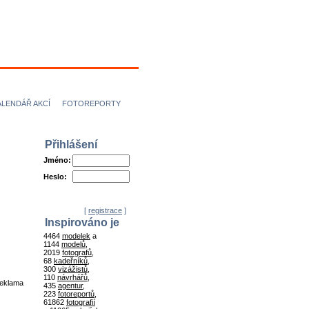
ÍCI
NÁVRHÁŘI
ALENDÁŘ AKCÍ
FOTOREPORTY
Přihlášení
Jméno:
Heslo:
[
registrace
]
Inspirováno je
4464
modelek
a
1144
modelů
,
2019
fotografů
,
68
kadeřníků
,
300
vizážistů
,
110
návrhářů
,
reklama
435
agentur
,
223
fotoreportů
,
61862
fotografií