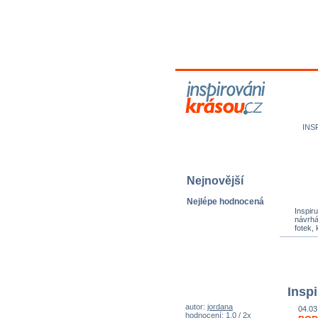
M
N
INS
Nejnovější
Inspir
Nejlépe hodnocená
návrhá
fotek, 
Inspi
04.03