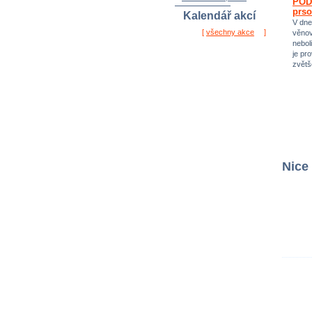
PODC
autor:
jordana
prso
hodnocení: 1,0 / 2x
V dne
Kalendář akcí
věnov
neboli
[
všechny akce
]
je pr
zvětš
Nice