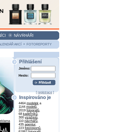
ÍCI
NÁVRHÁŘI
ALENDÁŘ AKCÍ
FOTOREPORTY
Přihlášení
Jméno:
Heslo:
[
registrace
]
Inspirováno je
4464
modelek
a
1144
modelů
,
2019
fotografů
,
68
kadeřníků
,
300
vizážistů
,
reklama
110
návrhářů
,
435
agentur
,
223
fotoreportů
,
61862
fotografií