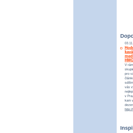
Dopo
03.11
Hod
kavá
medi
HM
V rám
skupi
pro vá
článk
sdílí
vás v
nejle
v Praz
kam v
dezer
http:
Insp