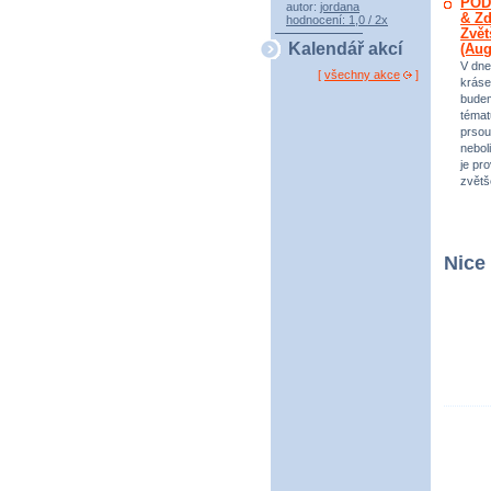
POD
autor:
jordana
& Zd
hodnocení: 1,0 / 2x
Zvět
Kalendář akcí
(Au
V dne
[
všechny akce
]
kráse
bude
témat
prsou
neboli
je pr
zvětš
Nice