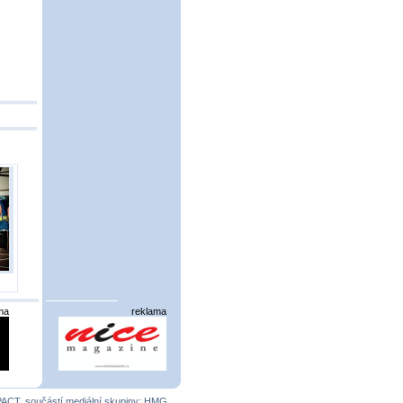
ma
reklama
PACT
, součástí mediální skupiny:
HMG