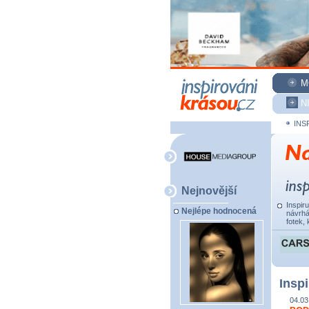
M
N
INS
Nejnovější
Inspir
Nejlépe hodnocená
návrhá
fotek, 
Inspi
04.03