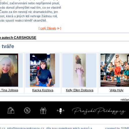
ždění, začervenání nebo nepříjemné pnutí,
 vás donutí přemýšlet nad tím, co se vlastně
 Často za tím nestojí nic dramatického, jen
st, která u jiných lidí nehraje žádnou roli,
 vás spustí reakci téměř okamžitě.
[
celý článek
]
 o autech CARSHOUSE
 tváře
 Tina Jofewa
Kacka Kozlova
Kelly Ellen Doitsova
Vojta Holy
rekla
U.cz,
info@inspirovanikrasou.cz
, díla jsou majetkem jejich autorů a
created by
SYM