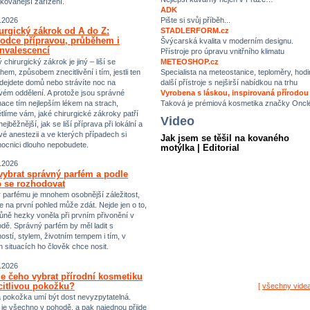
ikovanější zařízení.
ADK
Pište si svůj příběh...
.2026
urgický zákrok od A do Z:
STADLERFORM.cz
odce přípravou, průběhem i
Švýcarská kvalita v moderním designu.
nvalescencí
Přístroje pro úpravu vnitřního klimatu
chirurgický zákrok je jiný – liší se
METEOSHOP.cz
hem, způsobem znecitlivění i tím, jestli ten
Specialista na meteostanice, teploměry, hodi
dejdete domů nebo strávíte noc na
další přístroje s nejširší nabídkou na trhu
vém oddělení. A protože jsou správné
Vyrobena s láskou, inspirovaná přírodou
mace tím nejlepším lékem na strach,
Taková je prémiová kosmetika značky Oncl
tlíme vám, jaké chirurgické zákroky patří
Video
ejběžnější, jak se liší příprava při lokální a
vé anestezii a ve kterých případech si
Jak jsem se těšil na kovaného
ocnici dlouho nepobudete.
motýlka | Editorial
.2026
vybrat správný parfém a podle
 se rozhodovat
 parfému je mnohem osobnější záležitost,
e na první pohled může zdát. Nejde jen o to,
ůně hezky voněla při prvním přivonění v
dě. Správný parfém by měl ladit s
ostí, stylem, životním tempem i tím, v
h situacích ho člověk chce nosit.
.2026
e čeho vybrat přírodní kosmetiku
citlivou pokožku?
[
všechny vide
vá pokožka umí být dost nevyzpytatelná.
i je všechno v pohodě, a pak najednou přijde