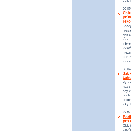
sofist
06.05
Chir
prův
reko
Každý 
rozsa
den o
lůžko
infor
vysvě
mezi n
celko
v nem
30.04
Jak 
čeho
Výběr
než s
aby v
obcho
osobn
jakýc
29.04
Podl
pro 
Citli
Chvíl