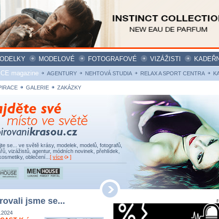
ODELKY
MODELOVÉ
FOTOGRAFOVÉ
VIZÁŽISTI
KADEŘN
ICE magazine
AGENTURY
NEHTOVÁ STUDIA
RELAX A SPORT CENTRA
K
PIRACE
GALERIE
ZAKÁZKY
ujte se... ve světě krásy, modelek, modelů, fotografů,
řů, vizážistů, agentur, módních novinek, přehlídek,
kosmetiky, oblečení...
[
více
]
rovali jsme se...
.2024