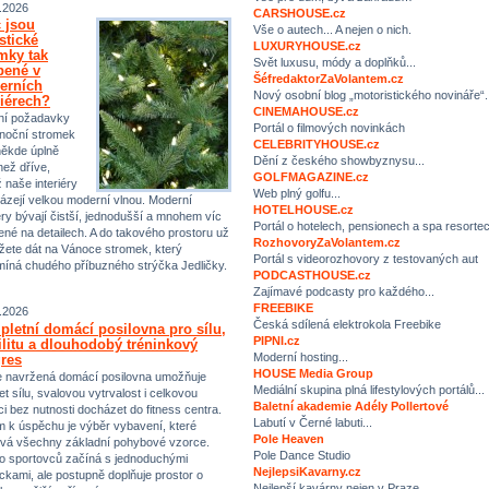
.2026
CARSHOUSE.cz
 jsou
Vše o autech... A nejen o nich.
istické
LUXURYHOUSE.cz
mky tak
Svět luxusu, módy a doplňků...
bené v
ŠéfredaktorZaVolantem.cz
erních
Nový osobní blog „motoristického novináře“.
riérech?
CINEMAHOUSE.cz
ní požadavky
Portál o filmových novinkách
noční stromek
CELEBRITYHOUSE.cz
někde úplně
Dění z českého showbyznysu...
než dříve,
GOLFMAGAZINE.cz
ž naše interiéry
Web plný golfu...
ázejí velkou moderní vlnou. Moderní
HOTELHOUSE.cz
iéry bývají čistší, jednodušší a mnohem víc
Portál o hotelech, pensionech a spa resorte
ené na detailech. A do takového prostoru už
RozhovoryZaVolantem.cz
ete dát na Vánoce stromek, který
Portál s videorozhovory z testovaných aut
míná chudého příbuzného strýčka Jedličky.
PODCASTHOUSE.cz
Zajímavé podcasty pro každého...
FREEBIKE
.2026
Česká sdílená elektrokola Freebike
letní domácí posilovna pro sílu,
PIPNI.cz
ilitu a dlouhodobý tréninkový
Moderní hosting...
res
HOUSE Media Group
 navržená domácí posilovna umožňuje
Mediální skupina plná lifestylových portálů...
et sílu, svalovou vytrvalost i celkovou
Baletní akademie Adély Pollertové
ci bez nutnosti docházet do fitness centra.
Labutí v Černé labuti...
m k úspěchu je výběr vybavení, které
Pole Heaven
vá všechny základní pohybové vzorce.
Pole Dance Studio
 sportovců začíná s jednoduchými
NejlepsiKavarny.cz
kami, ale postupně doplňuje prostor o
Nejlepší kavárny nejen v Praze…