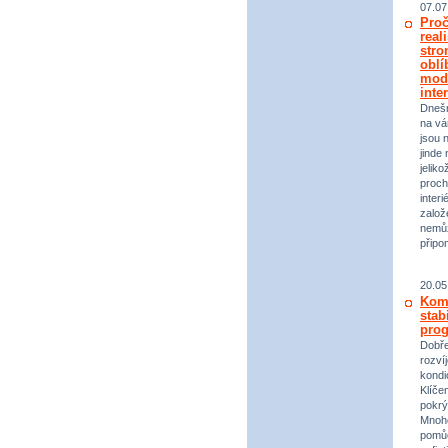
07.07
Proč
real
stro
oblí
mod
inte
Dneš
na vá
jsou 
jinde 
jeliko
proch
inter
založ
nemůž
připo
20.05
Komp
stab
prog
Dobře
rozvíj
kondi
Klíče
pokrý
Mnoho
pomůc