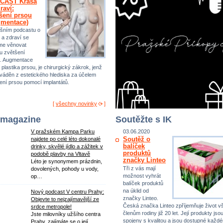
CAST Krása
raví:
šení prsou
gmentace)
šním podcastu o
 a zdraví se
me věnovat
u zvětšení
. Augmentace
 plastika prsou, je chirurgický zákrok, jenž
ováděn z estetického hlediska za účelem
ení prsou pomocí implantátů.
[
všechny novinky
]
 magazine
Soutěžte s IK
V pražském Kampa Parku
03.06.2020
Soutěž o
najdete po celé léto dokonalé
balíček
drinky, skvělé jídlo a zážitek v
produktů
podobě plavby na Vltavě
značky Linteo
Léto je synonymem prázdnin,
Tři z vás mají
dovolených, pohody u vody,
možnost vyhrát
op…
balíček produktů
na úklid od
Nový podcast V centru Prahy:
značky Linteo.
Objevte to nejzajímavější ze
Česká značka Linteo zpříjemňuje život 
srdce metropole!
členům rodiny již 20 let. Její produkty jso
Jste milovníky užšího centra
spojeny s kvalitou a jsou dostupné každ
Prahy, zajímáte se o její