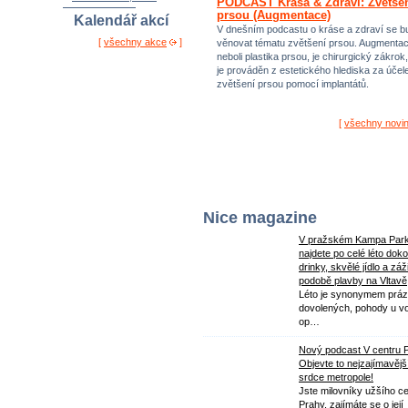
PODCAST Krása & Zdraví: Zvětše
prsou (Augmentace)
Kalendář akcí
V dnešním podcastu o kráse a zdraví se 
[
všechny akce
]
věnovat tématu zvětšení prsou. Augmenta
neboli plastika prsou, je chirurgický zákrok,
je prováděn z estetického hlediska za úče
zvětšení prsou pomocí implantátů.
[
všechny novi
Nice magazine
V pražském Kampa Par
najdete po celé léto dok
drinky, skvělé jídlo a záž
podobě plavby na Vltavě
Léto je synonymem práz
dovolených, pohody u v
op…
Nový podcast V centru 
Objevte to nejzajímavějš
srdce metropole!
Jste milovníky užšího ce
Prahy, zajímáte se o její