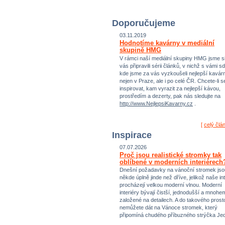
Doporučujeme
03.11.2019
Hodnotíme kavárny v mediální
skupině HMG
V rámci naší mediální skupiny HMG jsme si
vás připravili sérii článků, v nichž s vámi sd
kde jsme za vás vyzkoušeli nejlepší kavár
nejen v Praze, ale i po celé ČR. Chcete-li s
inspirovat, kam vyrazit za nejlepší kávou,
prostředím a dezerty, pak nás sledujte na
http://www.NejlepsiKavarny.cz
.
[
celý člá
Inspirace
07.07.2026
Proč jsou realistické stromky tak
oblíbené v moderních interiérech
Dnešní požadavky na vánoční stromek jso
někde úplně jinde než dříve, jelikož naše int
procházejí velkou moderní vlnou. Moderní
interiéry bývají čistší, jednodušší a mnohe
založené na detailech. A do takového prost
nemůžete dát na Vánoce stromek, který
připomíná chudého příbuzného strýčka Jed