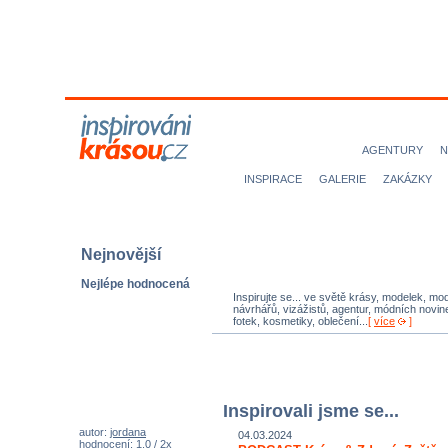
MODELKY
MODELOVÉ
NICE magazine
AGENTURY
N
INSPIRACE
GALERIE
ZAKÁZKY
Nejnovější
Nejlépe hodnocená
Inspirujte se... ve světě krásy, modelek, mod
návrhářů, vizážistů, agentur, módních novine
fotek, kosmetiky, oblečení...
[
více
]
Inspirovali jsme se...
autor:
jordana
04.03.2024
hodnocení: 1,0 / 2x