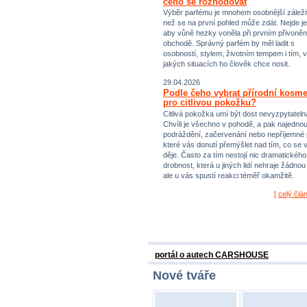
čeho se rozhodovat
Výběr parfému je mnohem osobnější záležit
než se na první pohled může zdát. Nejde je
aby vůně hezky voněla při prvním přivoněn
obchodě. Správný parfém by měl ladit s
osobností, stylem, životním tempem i tím, v
jakých situacích ho člověk chce nosit.
29.04.2026
Podle čeho vybrat přírodní kosme
pro citlivou pokožku?
Citlivá pokožka umí být dost nevyzpytateln
Chvíli je všechno v pohodě, a pak najednou
podráždění, začervenání nebo nepříjemné 
které vás donutí přemýšlet nad tím, co se 
děje. Často za tím nestojí nic dramatického,
drobnost, která u jiných lidí nehraje žádnou r
ale u vás spustí reakci téměř okamžitě.
[
celý člá
portál o autech CARSHOUSE
Nové tváře