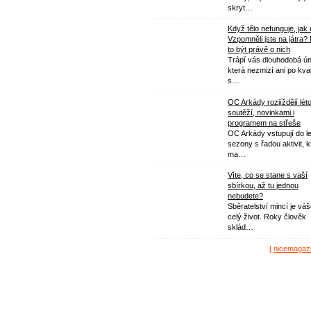
skryt…
Když tělo nefunguje, jak
Vzpomněli jste na játra?
to být právě o nich
Trápí vás dlouhodobá ú
která nezmizí ani po kval
s…
OC Arkády rozjíždějí lét
soutěží, novinkami i
programem na střeše
OC Arkády vstupují do le
sezony s řadou aktivit, k
ma…
Víte, co se stane s vaší
sbírkou, až tu jednou
nebudete?
Sběratelství mincí je vá
celý život. Roky člověk
sklád…
[
nicemagaz