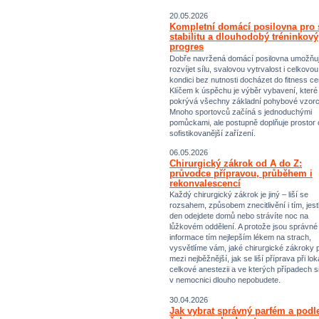
20.05.2026
Kompletní domácí posilovna pro s
stabilitu a dlouhodobý tréninkový
progres
Dobře navržená domácí posilovna umožňu
rozvíjet sílu, svalovou vytrvalost i celkovou
kondici bez nutnosti docházet do fitness ce
Klíčem k úspěchu je výběr vybavení, které
pokrývá všechny základní pohybové vzorc
Mnoho sportovců začíná s jednoduchými
pomůckami, ale postupně doplňuje prostor 
sofistikovanější zařízení.
06.05.2026
Chirurgický zákrok od A do Z:
průvodce přípravou, průběhem i
rekonvalescencí
Každý chirurgický zákrok je jiný – liší se
rozsahem, způsobem znecitlivění i tím, jestl
den odejdete domů nebo strávíte noc na
lůžkovém oddělení. A protože jsou správné
informace tím nejlepším lékem na strach,
vysvětlíme vám, jaké chirurgické zákroky p
mezi nejběžnější, jak se liší příprava při lok
celkové anestezii a ve kterých případech s
v nemocnici dlouho nepobudete.
30.04.2026
Jak vybrat správný parfém a podl