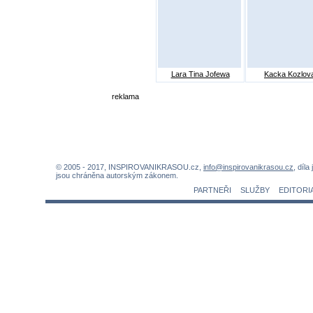
Lara Tina Jofewa
Kacka Kozlov
reklama
© 2005 - 2017, INSPIROVANIKRASOU.cz,
info@inspirovanikrasou.cz
, díla
jsou chráněna autorským zákonem.
PARTNEŘI
SLUŽBY
EDITORI