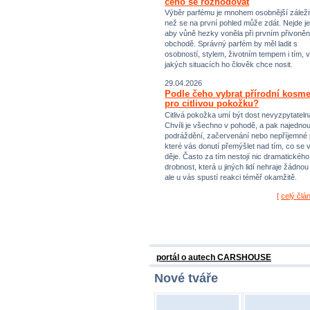
čeho se rozhodovat
Výběr parfému je mnohem osobnější záležit
než se na první pohled může zdát. Nejde je
aby vůně hezky voněla při prvním přivoněn
obchodě. Správný parfém by měl ladit s
osobností, stylem, životním tempem i tím, v
jakých situacích ho člověk chce nosit.
29.04.2026
Podle čeho vybrat přírodní kosme
pro citlivou pokožku?
Citlivá pokožka umí být dost nevyzpytateln
Chvíli je všechno v pohodě, a pak najednou
podráždění, začervenání nebo nepříjemné 
které vás donutí přemýšlet nad tím, co se 
děje. Často za tím nestojí nic dramatického,
drobnost, která u jiných lidí nehraje žádnou r
ale u vás spustí reakci téměř okamžitě.
[
celý člá
portál o autech CARSHOUSE
Nové tváře