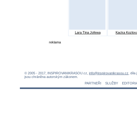
Lara Tina Jofewa
Kacka Kozlov
reklama
© 2005 - 2017, INSPIROVANIKRASOU.cz,
info@inspirovanikrasou.cz
, díla
jsou chráněna autorským zákonem.
PARTNEŘI
SLUŽBY
EDITORI