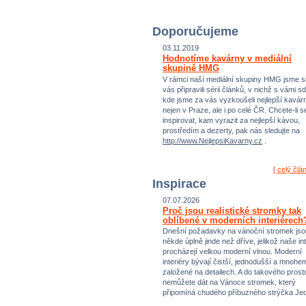
Doporučujeme
03.11.2019
Hodnotíme kavárny v mediální
skupině HMG
V rámci naší mediální skupiny HMG jsme si
vás připravili sérii článků, v nichž s vámi sd
kde jsme za vás vyzkoušeli nejlepší kavár
nejen v Praze, ale i po celé ČR. Chcete-li s
inspirovat, kam vyrazit za nejlepší kávou,
prostředím a dezerty, pak nás sledujte na
http://www.NejlepsiKavarny.cz
.
[
celý člá
Inspirace
07.07.2026
Proč jsou realistické stromky tak
oblíbené v moderních interiérech
Dnešní požadavky na vánoční stromek jso
někde úplně jinde než dříve, jelikož naše int
procházejí velkou moderní vlnou. Moderní
interiéry bývají čistší, jednodušší a mnohe
založené na detailech. A do takového prost
nemůžete dát na Vánoce stromek, který
připomíná chudého příbuzného strýčka Jed