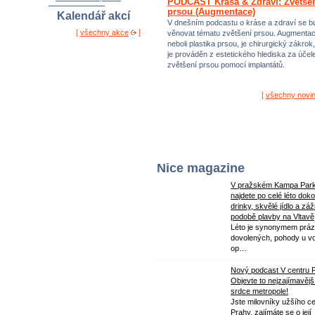
PODCAST Krása & Zdraví: Zvětše
prsou (Augmentace)
Kalendář akcí
V dnešním podcastu o kráse a zdraví se 
[
všechny akce
]
věnovat tématu zvětšení prsou. Augmenta
neboli plastika prsou, je chirurgický zákrok,
je prováděn z estetického hlediska za úče
zvětšení prsou pomocí implantátů.
[
všechny novi
Nice magazine
V pražském Kampa Par
najdete po celé léto dok
drinky, skvělé jídlo a záž
podobě plavby na Vltavě
Léto je synonymem práz
dovolených, pohody u v
op…
Nový podcast V centru 
Objevte to nejzajímavějš
srdce metropole!
Jste milovníky užšího ce
Prahy, zajímáte se o její