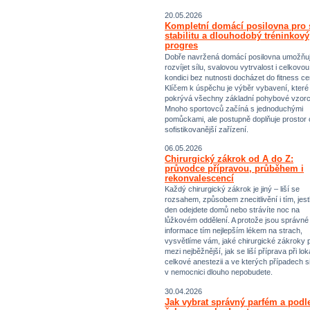
20.05.2026
Kompletní domácí posilovna pro s
stabilitu a dlouhodobý tréninkový
progres
Dobře navržená domácí posilovna umožňu
rozvíjet sílu, svalovou vytrvalost i celkovou
kondici bez nutnosti docházet do fitness ce
Klíčem k úspěchu je výběr vybavení, které
pokrývá všechny základní pohybové vzorc
Mnoho sportovců začíná s jednoduchými
pomůckami, ale postupně doplňuje prostor 
sofistikovanější zařízení.
06.05.2026
Chirurgický zákrok od A do Z:
průvodce přípravou, průběhem i
rekonvalescencí
Každý chirurgický zákrok je jiný – liší se
rozsahem, způsobem znecitlivění i tím, jestl
den odejdete domů nebo strávíte noc na
lůžkovém oddělení. A protože jsou správné
informace tím nejlepším lékem na strach,
vysvětlíme vám, jaké chirurgické zákroky p
mezi nejběžnější, jak se liší příprava při lok
celkové anestezii a ve kterých případech s
v nemocnici dlouho nepobudete.
30.04.2026
Jak vybrat správný parfém a podl