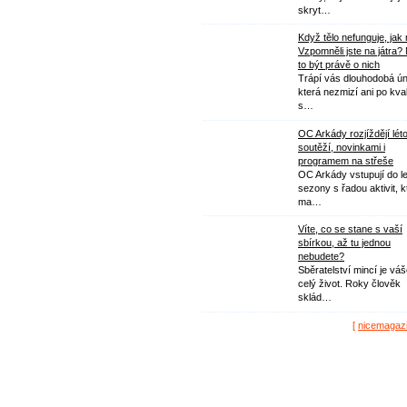
skryt…
Když tělo nefunguje, jak
Vzpomněli jste na játra?
to být právě o nich
Trápí vás dlouhodobá ú
která nezmizí ani po kval
s…
OC Arkády rozjíždějí lét
soutěží, novinkami i
programem na střeše
OC Arkády vstupují do le
sezony s řadou aktivit, k
ma…
Víte, co se stane s vaší
sbírkou, až tu jednou
nebudete?
Sběratelství mincí je vá
celý život. Roky člověk
sklád…
[
nicemagaz