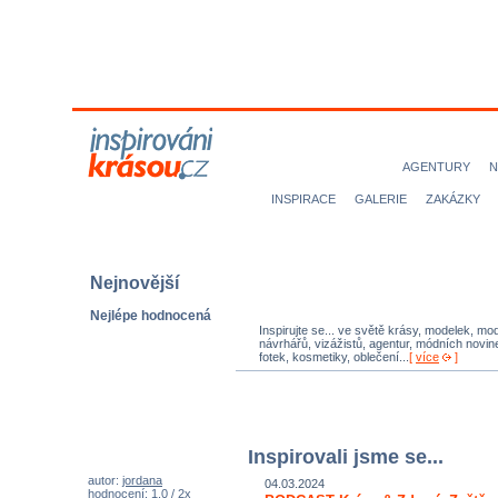
MODELKY
MODELOVÉ
NICE magazine
AGENTURY
N
INSPIRACE
GALERIE
ZAKÁZKY
Nejnovější
Nejlépe hodnocená
Inspirujte se... ve světě krásy, modelek, mod
návrhářů, vizážistů, agentur, módních novine
fotek, kosmetiky, oblečení...
[
více
]
Inspirovali jsme se...
autor:
jordana
04.03.2024
hodnocení: 1,0 / 2x