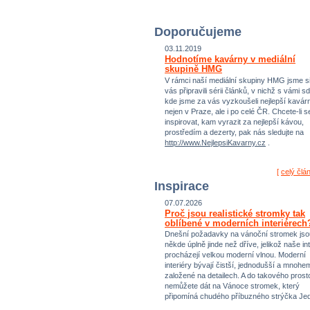
Doporučujeme
03.11.2019
Hodnotíme kavárny v mediální
skupině HMG
V rámci naší mediální skupiny HMG jsme si
vás připravili sérii článků, v nichž s vámi sd
kde jsme za vás vyzkoušeli nejlepší kavár
nejen v Praze, ale i po celé ČR. Chcete-li s
inspirovat, kam vyrazit za nejlepší kávou,
prostředím a dezerty, pak nás sledujte na
http://www.NejlepsiKavarny.cz
.
[
celý člá
Inspirace
07.07.2026
Proč jsou realistické stromky tak
oblíbené v moderních interiérech
Dnešní požadavky na vánoční stromek jso
někde úplně jinde než dříve, jelikož naše int
procházejí velkou moderní vlnou. Moderní
interiéry bývají čistší, jednodušší a mnohe
založené na detailech. A do takového prost
nemůžete dát na Vánoce stromek, který
připomíná chudého příbuzného strýčka Jed