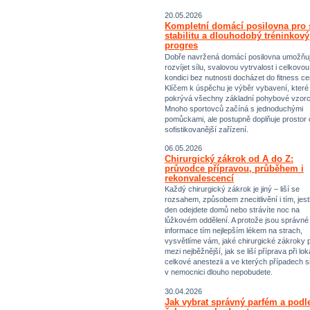
20.05.2026
Kompletní domácí posilovna pro s
stabilitu a dlouhodobý tréninkový
progres
Dobře navržená domácí posilovna umožňu
rozvíjet sílu, svalovou vytrvalost i celkovou
kondici bez nutnosti docházet do fitness ce
Klíčem k úspěchu je výběr vybavení, které
pokrývá všechny základní pohybové vzorc
Mnoho sportovců začíná s jednoduchými
pomůckami, ale postupně doplňuje prostor 
sofistikovanější zařízení.
06.05.2026
Chirurgický zákrok od A do Z:
průvodce přípravou, průběhem i
rekonvalescencí
Každý chirurgický zákrok je jiný – liší se
rozsahem, způsobem znecitlivění i tím, jestl
den odejdete domů nebo strávíte noc na
lůžkovém oddělení. A protože jsou správné
informace tím nejlepším lékem na strach,
vysvětlíme vám, jaké chirurgické zákroky p
mezi nejběžnější, jak se liší příprava při lok
celkové anestezii a ve kterých případech s
v nemocnici dlouho nepobudete.
30.04.2026
Jak vybrat správný parfém a podl