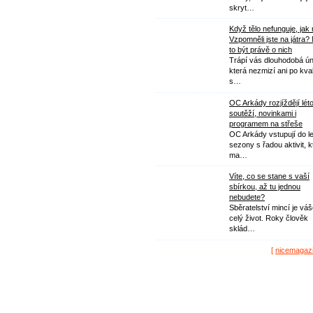
skryt…
Když tělo nefunguje, jak
Vzpomněli jste na játra?
to být právě o nich
Trápí vás dlouhodobá ú
která nezmizí ani po kval
s…
OC Arkády rozjíždějí lét
soutěží, novinkami i
programem na střeše
OC Arkády vstupují do le
sezony s řadou aktivit, k
ma…
Víte, co se stane s vaší
sbírkou, až tu jednou
nebudete?
Sběratelství mincí je vá
celý život. Roky člověk
sklád…
[
nicemagaz