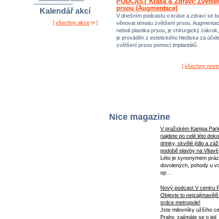
PODCAST Krása & Zdraví: Zvětše
prsou (Augmentace)
Kalendář akcí
V dnešním podcastu o kráse a zdraví se 
[
všechny akce
]
věnovat tématu zvětšení prsou. Augmenta
neboli plastika prsou, je chirurgický zákrok,
je prováděn z estetického hlediska za úče
zvětšení prsou pomocí implantátů.
[
všechny novi
Nice magazine
V pražském Kampa Par
najdete po celé léto dok
drinky, skvělé jídlo a záž
podobě plavby na Vltavě
Léto je synonymem práz
dovolených, pohody u v
op…
Nový podcast V centru 
Objevte to nejzajímavějš
srdce metropole!
Jste milovníky užšího ce
Prahy, zajímáte se o její