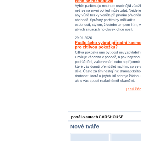
čeho se rozhodovat
Výběr parfému je mnohem osobnější záležit
než se na první pohled může zdát. Nejde je
aby vůně hezky voněla při prvním přivoněn
obchodě. Správný parfém by měl ladit s
osobností, stylem, životním tempem i tím, v
jakých situacích ho člověk chce nosit.
29.04.2026
Podle čeho vybrat přírodní kosme
pro citlivou pokožku?
Citlivá pokožka umí být dost nevyzpytateln
Chvíli je všechno v pohodě, a pak najednou
podráždění, začervenání nebo nepříjemné 
které vás donutí přemýšlet nad tím, co se 
děje. Často za tím nestojí nic dramatického,
drobnost, která u jiných lidí nehraje žádnou r
ale u vás spustí reakci téměř okamžitě.
[
celý člá
portál o autech CARSHOUSE
Nové tváře