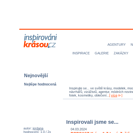
MODELKY
MODELOVÉ
NICE magazine
AGENTURY
N
INSPIRACE
GALERIE
ZAKÁZKY
Nejnovější
Nejlépe hodnocená
Inspirujte se... ve světě krásy, modelek, mod
návrhářů, vizážistů, agentur, módních novine
fotek, kosmetiky, oblečení...
[
více
]
Inspirovali jsme se...
autor:
jordana
04.03.2024
hodnocení: 1,0 / 2x