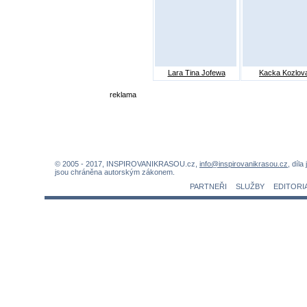
Lara Tina Jofewa
Kacka Kozlov
reklama
© 2005 - 2017, INSPIROVANIKRASOU.cz,
info@inspirovanikrasou.cz
, díla
jsou chráněna autorským zákonem.
PARTNEŘI
SLUŽBY
EDITORI