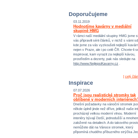
Doporučujeme
03.11.2019
Hodnotíme kavárny v mediální
skupině HMG
V rámci naší mediální skupiny HMG jsme si
vás připravili sérii článků, v nichž s vámi sd
kde jsme za vás vyzkoušeli nejlepší kavár
nejen v Praze, ale i po celé ČR. Chcete-li s
inspirovat, kam vyrazit za nejlepší kávou,
prostředím a dezerty, pak nás sledujte na
http://www.NejlepsiKavarny.cz
.
[
celý člá
Inspirace
07.07.2026
Proč jsou realistické stromky tak
oblíbené v moderních interiérech
Dnešní požadavky na vánoční stromek jso
někde úplně jinde než dříve, jelikož naše int
procházejí velkou moderní vlnou. Moderní
interiéry bývají čistší, jednodušší a mnohe
založené na detailech. A do takového prost
nemůžete dát na Vánoce stromek, který
připomíná chudého příbuzného strýčka Jed