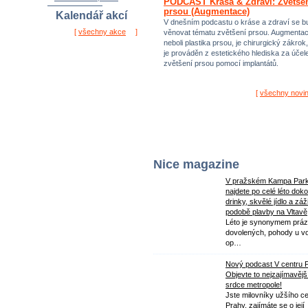
PODCAST Krása & Zdraví: Zvětše
prsou (Augmentace)
Kalendář akcí
V dnešním podcastu o kráse a zdraví se 
[
všechny akce
]
věnovat tématu zvětšení prsou. Augmenta
neboli plastika prsou, je chirurgický zákrok,
je prováděn z estetického hlediska za úče
zvětšení prsou pomocí implantátů.
[
všechny novi
Nice magazine
V pražském Kampa Par
najdete po celé léto dok
drinky, skvělé jídlo a záž
podobě plavby na Vltavě
Léto je synonymem práz
dovolených, pohody u v
op…
Nový podcast V centru 
Objevte to nejzajímavějš
srdce metropole!
Jste milovníky užšího ce
Prahy, zajímáte se o její