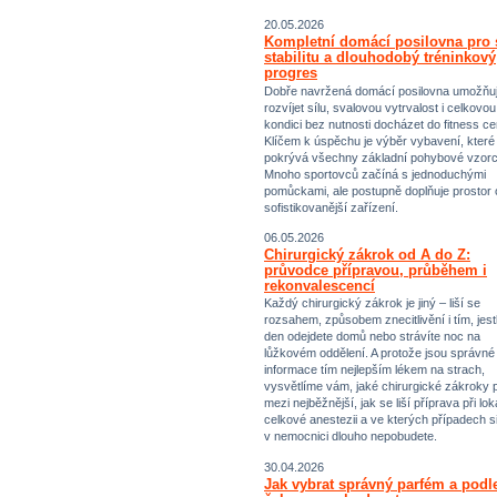
20.05.2026
Kompletní domácí posilovna pro s
stabilitu a dlouhodobý tréninkový
progres
Dobře navržená domácí posilovna umožňu
rozvíjet sílu, svalovou vytrvalost i celkovou
kondici bez nutnosti docházet do fitness ce
Klíčem k úspěchu je výběr vybavení, které
pokrývá všechny základní pohybové vzorc
Mnoho sportovců začíná s jednoduchými
pomůckami, ale postupně doplňuje prostor 
sofistikovanější zařízení.
06.05.2026
Chirurgický zákrok od A do Z:
průvodce přípravou, průběhem i
rekonvalescencí
Každý chirurgický zákrok je jiný – liší se
rozsahem, způsobem znecitlivění i tím, jestl
den odejdete domů nebo strávíte noc na
lůžkovém oddělení. A protože jsou správné
informace tím nejlepším lékem na strach,
vysvětlíme vám, jaké chirurgické zákroky p
mezi nejběžnější, jak se liší příprava při lok
celkové anestezii a ve kterých případech s
v nemocnici dlouho nepobudete.
30.04.2026
Jak vybrat správný parfém a podl