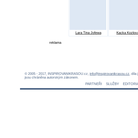
Lara Tina Jofewa
Kacka Kozlov
reklama
© 2005 - 2017, INSPIROVANIKRASOU.cz,
info@inspirovanikrasou.cz
, díla
jsou chráněna autorským zákonem.
PARTNEŘI
SLUŽBY
EDITORI