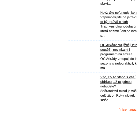
skryt…
Když tělo nefunguje, jak
Vzpomněli jste na játra?
to být právě o nich
Trápí vás dlouhodobá ú
která nezmizí ani po kval
s…
OC Arkády rozjíždějí lét
soutěží, novinkami i
programem na střeše
OC Arkády vstupují do le
sezony s řadou aktivit, k
ma…
Víte, co se stane s vaší
sbírkou, až tu jednou
nebudete?
Sběratelství mincí je vá
celý život. Roky člověk
sklád…
[
nicemagaz