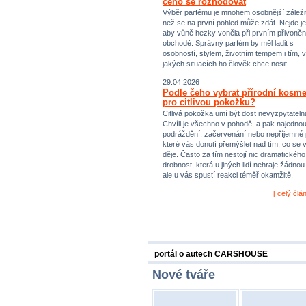
čeho se rozhodovat
Výběr parfému je mnohem osobnější záležit
než se na první pohled může zdát. Nejde je
aby vůně hezky voněla při prvním přivoněn
obchodě. Správný parfém by měl ladit s
osobností, stylem, životním tempem i tím, v
jakých situacích ho člověk chce nosit.
29.04.2026
Podle čeho vybrat přírodní kosme
pro citlivou pokožku?
Citlivá pokožka umí být dost nevyzpytateln
Chvíli je všechno v pohodě, a pak najednou
podráždění, začervenání nebo nepříjemné 
které vás donutí přemýšlet nad tím, co se 
děje. Často za tím nestojí nic dramatického,
drobnost, která u jiných lidí nehraje žádnou r
ale u vás spustí reakci téměř okamžitě.
[
celý člá
portál o autech CARSHOUSE
Nové tváře