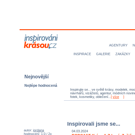
MODELKY
MODELOVÉ
NICE magazine
AGENTURY
N
INSPIRACE
GALERIE
ZAKÁZKY
Nejnovější
Nejlépe hodnocená
Inspirujte se... ve světě krásy, modelek, mod
návrhářů, vizážistů, agentur, módních novine
fotek, kosmetiky, oblečení...
[
více
]
Inspirovali jsme se...
autor:
jordana
04.03.2024
hodnocení: 1,0 / 2x